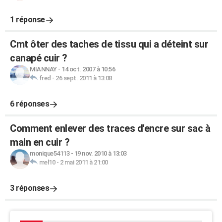
1 réponse
Cmt ôter des taches de tissu qui a déteint sur
canapé cuir ?
MIANNAY
-
14 oct. 2007 à 10:56
fred
-
26 sept. 2011 à 13:08
6 réponses
Comment enlever des traces d'encre sur sac à
main en cuir ?
monique54113
-
19 nov. 2010 à 13:03
mel10
-
2 mai 2011 à 21:00
3 réponses