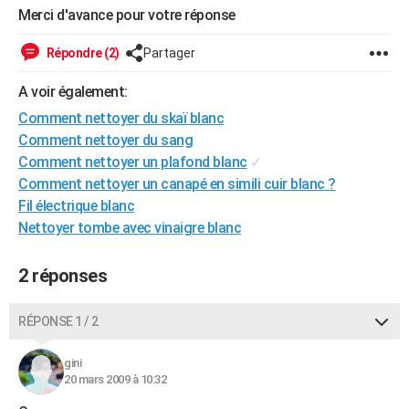
Merci d'avance pour votre réponse
City break
Voyage de noces
Climat
Destinations
Voyage nature
Forum
+
PHOTO
Répondre (2)
Partager
GUIDES D'ACHAT
A voir également:
BONS PLANS
Comment nettoyer du skaï blanc
CARTE DE VOEUX
Comment nettoyer du sang
Comment nettoyer un plafond blanc
✓
Carte Bonne année
Carte Pâques
Carte de Noël
Carte Saint-Valentin
Carte d'anniversaire
DICTIONNAIRE
Comment nettoyer un canapé en simili cuir blanc ?
Biographies
Expressions
Dictionnaire
Citations
Proverbes
Fil électrique blanc
PROGRAMME TV
Nettoyer tombe avec vinaigre blanc
COPAINS D'AVANT
2 réponses
Se connecter
Collèges
Universités
Service militaire
S'inscrire
Lycées
Primaires
Entreprises
Avis de recherche
AVIS DE DÉCÈS
FORUM
RÉPONSE 1 / 2
Lifestyle
Sport
Television
Cinema
Bricolage
Culture
Auto
Voyage
gini
20 mars 2009 à 10:32