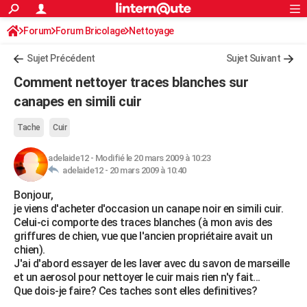
ACTUALITÉS
Forum
Forum Bricolage
Connexion
Nettoyage
S'inscrire
Rechercher
Société
Education
Villes
Politique
Faits Divers
Monde
+
SPORT
Sujet Précédent
Sujet Suivant
Football
Cyclisme
Forum
Coupe du monde 2026
Tennis
Rugby
CULTURE
Comment nettoyer traces blanches sur
TNT
Cinéma
Musique
Programme TV
Streaming
Sorties cinéma
+
canapes en simili cuir
FINANCE
Impôts
Immobilier
Banque
Crédit
Retraite
Epargne
Risques naturels par ville
Assurance
AUTO
Tache
Cuir
Réserver un essai
Berlines
Forum auto
Essais
Citadines
SUV
+
HIGH-TECH
adelaide12
-
Modifié le 20 mars 2009 à 10:23
adelaide12 -
20 mars 2009 à 10:40
Meilleur smartphone
Ordinateurs
Guide high-tech
Mobiles
Internet
Jeux vidéo
+
BRICOLAGE
Bonjour,
je viens d'acheter d'occasion un canape noir en simili cuir.
Aménagement intérieur
Cuisine
Jardinage
+
Forum
Extérieur
Salle de bains
Rangement
WEEK-END
Celui-ci comporte des traces blanches (à mon avis des
griffures de chien, vue que l'ancien propriétaire avait un
Escapades
Expositions
Week-end nature
Guides de France
Patrimoine
Musées
+
LIFESTYLE
chien).
J'ai d'abord essayer de les laver avec du savon de marseille
Bien-être
Mode
+
Art de vivre
Loisirs
Modes de vie
SANTE
et un aerosol pour nettoyer le cuir mais rien n'y fait...
Que dois-je faire? Ces taches sont elles definitives?
Guide de la santé
Médicaments
+
Alimentation
Maladies
Sommeil
VOYAGE