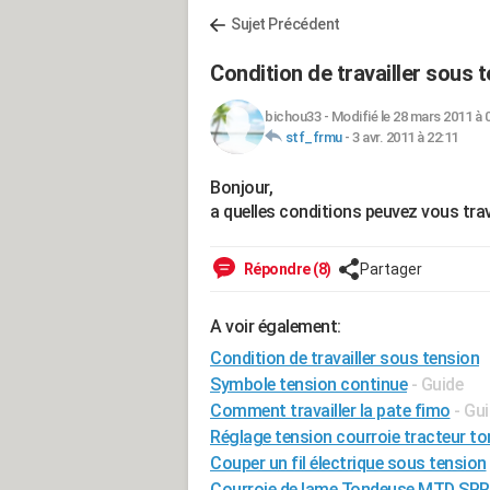
Sujet Précédent
Condition de travailler sous 
bichou33
-
Modifié le 28 mars 2011 à 
stf_frmu
-
3 avr. 2011 à 22:11
Bonjour,
a quelles conditions peuvez vous trav
Répondre (8)
Partager
A voir également:
Condition de travailler sous tension
Symbole tension continue
- Guide
Comment travailler la pate fimo
- Gu
Réglage tension courroie tracteur t
Couper un fil électrique sous tension
Courroie de lame Tondeuse MTD SP