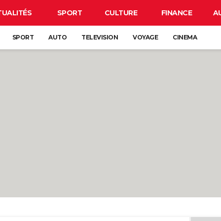
TUALITÉS
SPORT
CULTURE
FINANCE
A
SPORT
AUTO
TELEVISION
VOYAGE
CINEMA