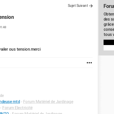
Foru
Sujet Suivant
Obten
tension
des s
grâce
01:48
conse
tous v
ailer ous tension.merci
ide
ondeuse mtd
-
Forum Matériel de Jardinage
-
Forum Electricité
RINTO
-
Forum Matériel de Jardinage