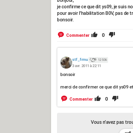
bonjour,
je confirme ce que dit ys09, je suis no
pour avoir l'habilitation B0V, pas de 
bonsoir.
0
Commenter
stf_frmu
12 506
3 avr. 2011 à 22:11
bonsoir
merci de confirmer ce que dit ys09 
0
Commenter
Vous n’avez pas tro