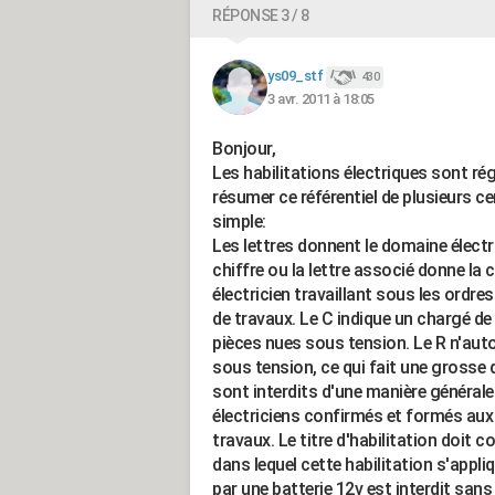
RÉPONSE 3 / 8
ys09_stf
430
3 avr. 2011 à 18:05
Bonjour,
Les habilitations électriques sont rég
résumer ce référentiel de plusieurs ce
simple:
Les lettres donnent le domaine électr
chiffre ou la lettre associé donne la
électricien travaillant sous les ordre
de travaux. Le C indique un chargé de 
pièces nues sous tension. Le R n'autor
sous tension, ce qui fait une grosse d
sont interdits d'une manière général
électriciens confirmés et formés aux 
travaux. Le titre d'habilitation doit
dans lequel cette habilitation s'appli
par une batterie 12v est interdit sans 