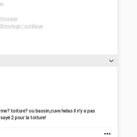
de
ttoyage
Bricolage / outillage
rme? toiture? ou bassin,cuve helas il n'y a pas
sayé 2 pour la toiture!