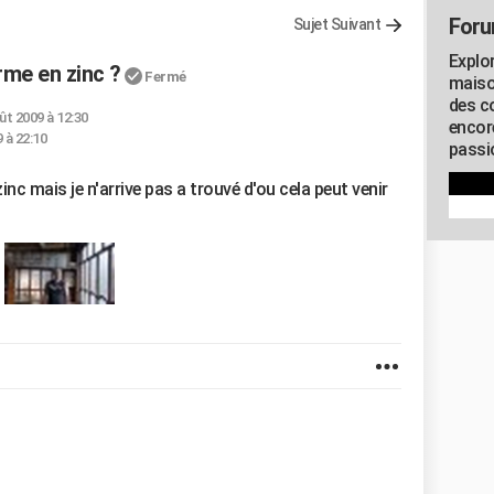
Foru
Sujet Suivant
Explo
me en zinc ?
Fermé
maiso
des co
ût 2009 à 12:30
encor
 à 22:10
passio
inc mais je n'arrive pas a trouvé d'ou cela peut venir