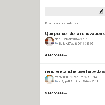
Discussions similaires
Que penser de la rénovation d
http
-
12 mai 2006 à 16:52
fidjie
-
27 août 2011 à 13:05
4 réponses
rendre etanche une fuite dans
fred66868
-
13 sept. 2012 à 10:14
stf_jpd87
-
11 juin 2016 à 17:14
9 réponses