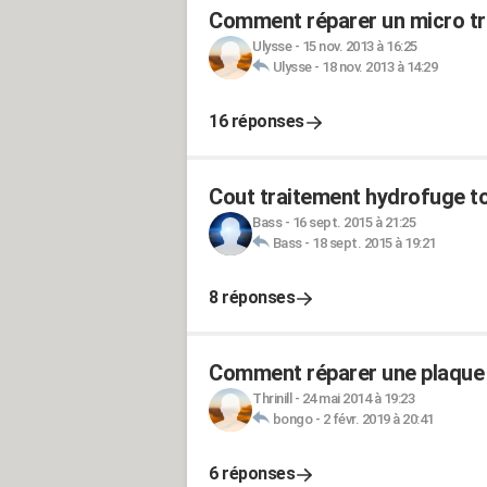
Comment réparer un micro tro
Ulysse
-
15 nov. 2013 à 16:25
Ulysse
-
18 nov. 2013 à 14:29
16 réponses
Cout traitement hydrofuge to
Bass
-
16 sept. 2015 à 21:25
Bass
-
18 sept. 2015 à 19:21
8 réponses
Comment réparer une plaque 
Thrinill
-
24 mai 2014 à 19:23
bongo
-
2 févr. 2019 à 20:41
6 réponses