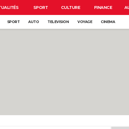
TUALITÉS
SPORT
CULTURE
FINANCE
A
SPORT
AUTO
TELEVISION
VOYAGE
CINEMA