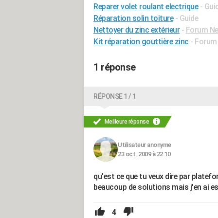
Reparer volet roulant electrique
- Gui
Réparation solin toiture
- Guide
Nettoyer du zinc extérieur
-
Forum Ne
Kit réparation gouttière zinc
-
Forum 
1 réponse
RÉPONSE 1 / 1
Meilleure réponse
Utilisateur anonyme
23 oct. 2009 à 22:10
qu'est ce que tu veux dire par platefo
beaucoup de solutions mais j'en ai es
4