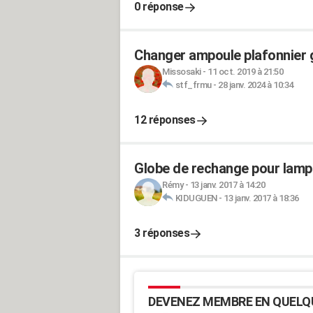
0 réponse
Changer ampoule plafonnier 
Missosaki
-
11 oct. 2019 à 21:50
stf_frmu
-
28 janv. 2024 à 10:34
12 réponses
Globe de rechange pour lampa
Rémy
-
13 janv. 2017 à 14:20
KIDUGUEN
-
13 janv. 2017 à 18:36
3 réponses
DEVENEZ MEMBRE EN QUELQ