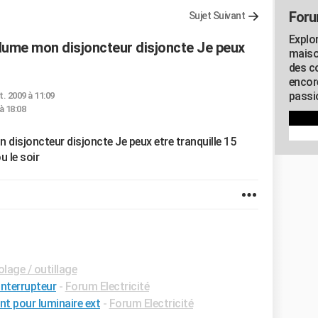
Foru
Sujet Suivant
Explo
allume mon disjoncteur disjoncte Je peux
maiso
des co
encor
passio
t. 2009 à 11:09
 à 18:08
n disjoncteur disjoncte Je peux etre tranquille 15
u le soir
lage / outillage
interrupteur
-
Forum Electricité
t pour luminaire ext
-
Forum Electricité