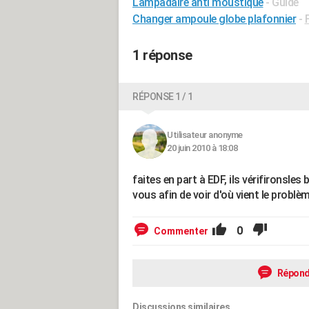
Lampadaire anti moustique
- Guide
Changer ampoule globe plafonnier
-
1 réponse
RÉPONSE 1 / 1
Utilisateur anonyme
20 juin 2010 à 18:08
faites en part à EDF, ils vérifironsle
vous afin de voir d'où vient le problè
0
Commenter
Répond
Discussions similaires