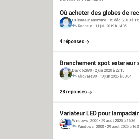
Où acheter des globes de rec
Utilisateur anonyme
-
15 déc. 2010 à 11
Rachelle
-
11 juil. 2019 à 14:35
4 réponses
Branchement spot exterieur a
David62880
-
2 juin 2020 à 22:15
6bq7aez80
-
10 juin 2025 à 00:04
28 réponses
Variateur LED pour lampadai
Windows_2000
-
29 août 2025 à 16:36
Windows_2000
-
29 août 2025 à 16: