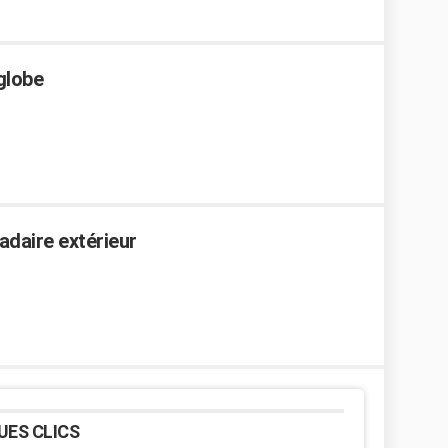
globe
daire extérieur
UES CLICS