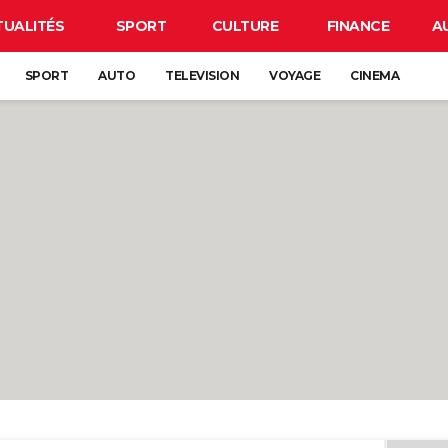
TUALITÉS
SPORT
CULTURE
FINANCE
A
SPORT
AUTO
TELEVISION
VOYAGE
CINEMA