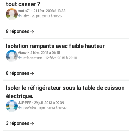
tout casser ?
mato71
-
21 févr. 2008 à 13:33
aht
-
23 juil. 2013 à 10:26
8 réponses
Isolation rampants avec faible hauteur
Viouvi
-
4 févr. 2015 à 06:15
atlassaturn
-
12 févr. 2015 à 22:10
8 réponses
Isoler le réfrigérateur sous la table de cuisson
électrique.
JJPPFF
-
29 juil. 2013 à 09:39
Softika
-
8 juil. 2014 à 16:47
3 réponses