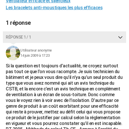
Ventilateur efficace et silencieux
City break
Voyage de noces
Climat
Destinations
Voyage nature
Forum
+
PHOTO
Les bracelets anti-moustiques les plus efficaces
GUIDES D'ACHAT
1 réponse
BONS PLANS
RÉPONSE 1 / 1
CARTE DE VOEUX
Utilisateur anonyme
Carte Bonne année
Carte Pâques
Carte de Noël
Carte Saint-Valentin
Carte d'anniversaire
DICTIONNAIRE
14 juin 2009 à 17:23
Biographies
Expressions
Dictionnaire
Citations
Proverbes
PROGRAMME TV
Si la question est toujours d’actualité, ne croyez surtout
pas tout ce que l’on vous racompte. Je suis technicien du
COPAINS D'AVANT
bâtiment et je peux vous dire qu’il n’ya qu’un seul produit du
type que vous avez nommé qui ait un avis technique du
Se connecter
Collèges
Universités
Service militaire
S'inscrire
Lycées
Primaires
Entreprises
Avis de recherche
CSTB, et la encore c’est un avis technique en complément
AVIS DE DÉCÈS
de ventilation à un écran de sous-toiture. Donc comme
vous le voyez rien à voir avec de l’isolation. D’autre par ce
FORUM
genre de produit à un coût exorbitant pour une efficacité
Lifestyle
Sport
Television
Cinema
Bricolage
Culture
Auto
Voyage
qui reste à prouver, mettez au défit celui qui vous propose
ce produit de le justifier par calcul selon la réglementation
en vigueur et vous pourrez constater qu’il en est incapable.