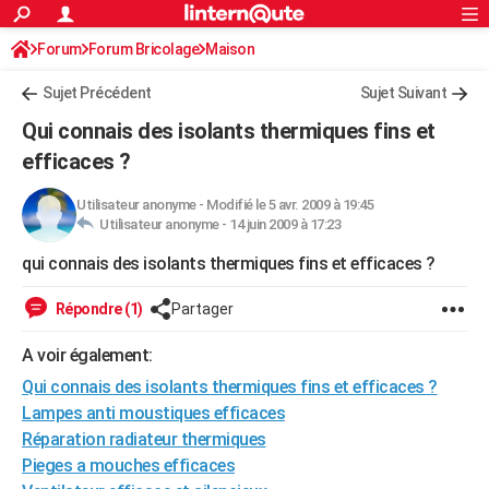
ACTUALITÉS
Forum
Forum Bricolage
Connexion
Maison
S'inscrire
Rechercher
Société
Education
Villes
Politique
Faits Divers
Monde
+
SPORT
Sujet Précédent
Sujet Suivant
Football
Cyclisme
Forum
Coupe du monde 2026
Tennis
Rugby
CULTURE
Qui connais des isolants thermiques fins et
TNT
Cinéma
Musique
Programme TV
Streaming
Sorties cinéma
+
efficaces ?
FINANCE
Impôts
Immobilier
Banque
Crédit
Retraite
Epargne
Risques naturels par ville
Assurance
AUTO
Utilisateur anonyme
-
Modifié le 5 avr. 2009 à 19:45
Utilisateur anonyme -
14 juin 2009 à 17:23
Réserver un essai
Berlines
Forum auto
Essais
Citadines
SUV
+
HIGH-TECH
qui connais des isolants thermiques fins et efficaces ?
Meilleur smartphone
Ordinateurs
Guide high-tech
Mobiles
Internet
Jeux vidéo
+
BRICOLAGE
Répondre (1)
Partager
Aménagement intérieur
Cuisine
Jardinage
+
Forum
Extérieur
Salle de bains
Rangement
WEEK-END
A voir également:
Escapades
Expositions
Week-end nature
Guides de France
Patrimoine
Musées
+
LIFESTYLE
Qui connais des isolants thermiques fins et efficaces ?
Lampes anti moustiques efficaces
Bien-être
Mode
+
Art de vivre
Loisirs
Modes de vie
SANTE
Réparation radiateur thermiques
Pieges a mouches efficaces
Guide de la santé
Médicaments
+
Alimentation
Maladies
Sommeil
VOYAGE