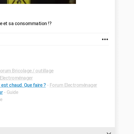
nce et sa consommation !?
orum Bricolage / outillage
Electroménager
est chaud. Que faire ?
-
Forum Electroménager
ur
- Guide
de