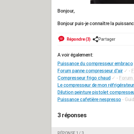
Bonjour,
Bonjour puis-je connaître la puissa
Répondre (3)
Partager
A voir également:
Puissance du compresseur embraco
Forum panne compresseur d'air
✓
-
F
Compresseur frigo chaud
✓
-
Forum 
Le compresseur de mon réfrigérateur 
Dilution peinture pistolet compresse
Puissance cafetière nespresso
- Gui
3 réponses
RÉPONSE 1 / 3