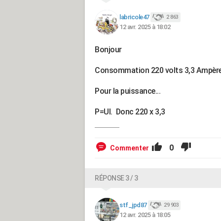
labricole47
2 863
12 avr. 2025 à 18:02
Bonjour
Consommation 220 volts 3,3 Ampèr
Pour la puissance...
P=UI. Donc 220 x 3,3
0
Commenter
RÉPONSE 3 / 3
stf_jpd87
29 903
12 avr. 2025 à 18:05