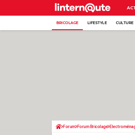
AC
BRICOLAGE
LIFESTYLE
CULTURE
Forum
Forum Bricolage
Electroména