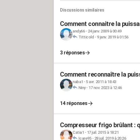
Discussions similaires
Comment connaitre la puissa
andy66
-
24 janv. 2009 à 00:49
Titticold
-
9 janv. 2019 à 01:56
3 réponses
Comment reconnaître la puis
naba1
-
5 avr. 2011 à 18:43
Niny
-
17 nov. 2023 à 12:46
14 réponses
Compresseur frigo brûlant : q
Catia1
-
17 juil. 2015 à 18:21
Icare95
-
28 juil. 2019 à 20:26