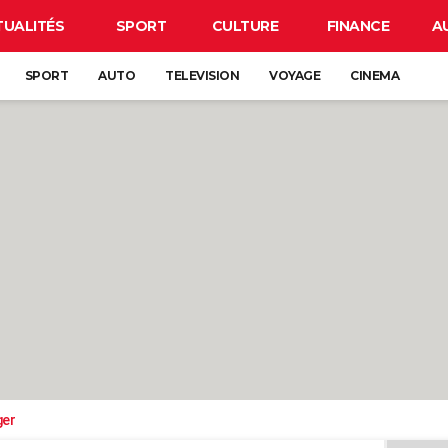
TUALITÉS
SPORT
CULTURE
FINANCE
A
SPORT
AUTO
TELEVISION
VOYAGE
CINEMA
ger