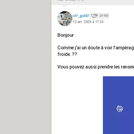
stf_jpd87
29 903
12 avr. 2025 à 17:33
Bonjour
Comme j'ai un doute à voir l'ampéra
froide. ??
Vous pouvez aussi prendre les rens