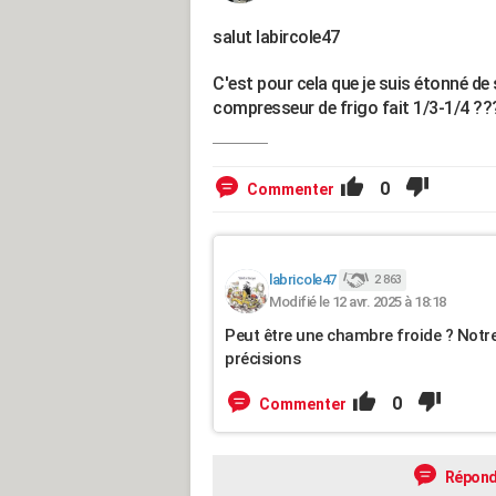
salut labircole47
C'est pour cela que je suis étonné de
compresseur de frigo fait 1/3-1/4 ??
0
Commenter
labricole47
2 863
Modifié le 12 avr. 2025 à 18:18
Peut être une chambre froide ? Notr
précisions
0
Commenter
Répond