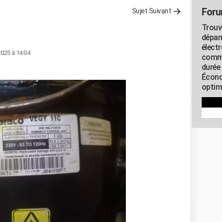
Foru
Sujet Suivant
Trouv
dépan
élect
2025 à 14:04
commu
durée
Écono
optimi