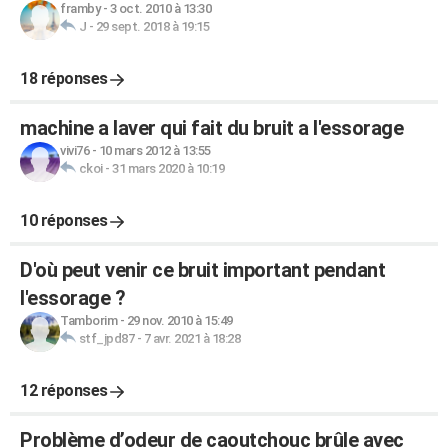
framby
-
3 oct. 2010 à 13:30
J
-
29 sept. 2018 à 19:15
18 réponses
machine a laver qui fait du bruit a l'essorage
vivi76
-
10 mars 2012 à 13:55
ckoi
-
31 mars 2020 à 10:19
10 réponses
D'où peut venir ce bruit important pendant
l'essorage ?
Tamborim
-
29 nov. 2010 à 15:49
stf_jpd87
-
7 avr. 2021 à 18:28
12 réponses
Problème d’odeur de caoutchouc brûle avec