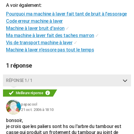
A voir également:
City break
Voyage de noces
Climat
Destinations
Voyage nature
Forum
+
PHOTO
Pourquoi ma machine à laver fait tant de bruit à l'essorage
GUIDES D'ACHAT
Code erreur machine à laver
Machine à laver bruit d'avion
✓
BONS PLANS
Ma machine à laver fait des taches marron
✓
Vis de transport machine à laver
✓
CARTE DE VOEUX
Machine à laver n'essore pas tout le temps
Carte Bonne année
Carte Pâques
Carte de Noël
Carte Saint-Valentin
Carte d'anniversaire
DICTIONNAIRE
1 réponse
Biographies
Expressions
Dictionnaire
Citations
Proverbes
PROGRAMME TV
COPAINS D'AVANT
RÉPONSE 1 / 1
Se connecter
Collèges
Universités
Service militaire
S'inscrire
Lycées
Primaires
Entreprises
Avis de recherche
AVIS DE DÉCÈS
Meilleure réponse
FORUM
papacool
21 oct. 2006 à 18:10
Lifestyle
Sport
Television
Cinema
Bricolage
Culture
Auto
Voyage
bonsoir,
je crois que les paliers sont hs ou l'arbre du tambour est
casse qui produit un frotement du tambour au joint de