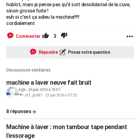
hublot, mais je pense pas qu'il soit desolidarisé de la cuve,
sinon grosse fuite !
euh si c'est ça adieu la machine!!!!!
cordialement
3
Commenter
Répondre
Posez votre question
Discussions similaires
machine a laver neuve fait bruit
k@i
-
26 juin 2016 à 15:57
stf_jpd87
-
27 juin 2016 à 07:22
8 réponses
Machine à laver : mon tambour tape pendant
l'essorage