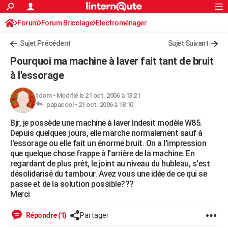
ACTUALITÉS
Forum
Forum Bricolage
Connexion
Electroménager
S'inscrire
Rechercher
Société
Education
Villes
Politique
Faits Divers
Monde
+
SPORT
Sujet Précédent
Sujet Suivant
Football
Cyclisme
Forum
Coupe du monde 2026
Tennis
Rugby
CULTURE
Pourquoi ma machine à laver fait tant de bruit
TNT
Cinéma
Musique
Programme TV
Streaming
Sorties cinéma
+
à l'essorage
FINANCE
Impôts
Immobilier
Banque
Crédit
Retraite
Epargne
Risques naturels par ville
Assurance
AUTO
tdom
-
Modifié le 21 oct. 2006 à 13:21
papacool -
21 oct. 2006 à 18:10
Réserver un essai
Berlines
Forum auto
Essais
Citadines
SUV
+
HIGH-TECH
Bjr, je possède une machine à laver Indesit modèle W85.
Depuis quelques jours, elle marche normalement sauf à
Meilleur smartphone
Ordinateurs
Guide high-tech
Mobiles
Internet
Jeux vidéo
+
BRICOLAGE
l'essorage ou elle fait un énorme bruit. On a l'impression
que quelque chose frappe à l'arrière de la machine. En
Aménagement intérieur
Cuisine
Jardinage
+
Forum
Extérieur
Salle de bains
Rangement
WEEK-END
regardant de plus prêt, le joint au niveau du hubleau, s'est
désolidarisé du tambour. Avez vous une idée de ce qui se
Escapades
Expositions
Week-end nature
Guides de France
Patrimoine
Musées
+
LIFESTYLE
passe et de la solution possible???
Merci
Bien-être
Mode
+
Art de vivre
Loisirs
Modes de vie
SANTE
Répondre (1)
Partager
Guide de la santé
Médicaments
+
Alimentation
Maladies
Sommeil
VOYAGE