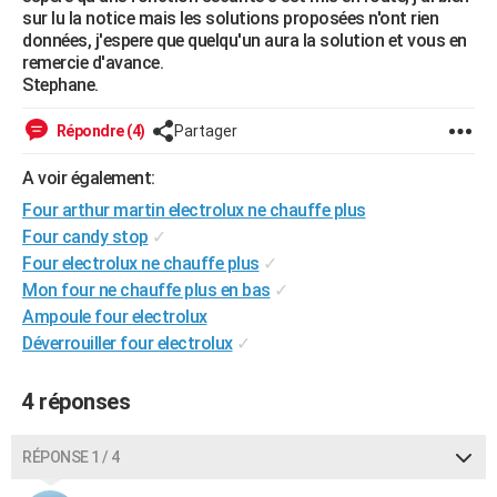
sur lu la notice mais les solutions proposées n'ont rien
City break
Voyage de noces
Climat
Destinations
Voyage nature
Forum
+
PHOTO
données, j'espere que quelqu'un aura la solution et vous en
remercie d'avance.
GUIDES D'ACHAT
Stephane.
BONS PLANS
Répondre (4)
Partager
CARTE DE VOEUX
A voir également:
Carte Bonne année
Carte Pâques
Carte de Noël
Carte Saint-Valentin
Carte d'anniversaire
DICTIONNAIRE
Four arthur martin electrolux ne chauffe plus
Four candy stop
✓
Biographies
Expressions
Dictionnaire
Citations
Proverbes
PROGRAMME TV
Four electrolux ne chauffe plus
✓
Mon four ne chauffe plus en bas
✓
COPAINS D'AVANT
Ampoule four electrolux
Se connecter
Collèges
Universités
Service militaire
S'inscrire
Lycées
Primaires
Entreprises
Avis de recherche
AVIS DE DÉCÈS
Déverrouiller four electrolux
✓
FORUM
4 réponses
Lifestyle
Sport
Television
Cinema
Bricolage
Culture
Auto
Voyage
RÉPONSE 1 / 4