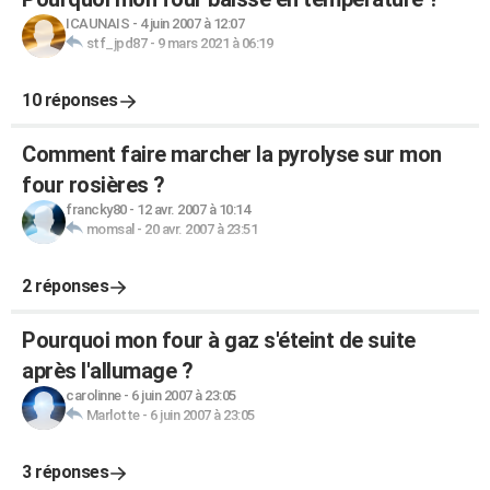
ICAUNAIS
-
4 juin 2007 à 12:07
stf_jpd87
-
9 mars 2021 à 06:19
10 réponses
Comment faire marcher la pyrolyse sur mon
four rosières ?
francky80
-
12 avr. 2007 à 10:14
momsal
-
20 avr. 2007 à 23:51
2 réponses
Pourquoi mon four à gaz s'éteint de suite
après l'allumage ?
carolinne
-
6 juin 2007 à 23:05
Marlotte
-
6 juin 2007 à 23:05
3 réponses