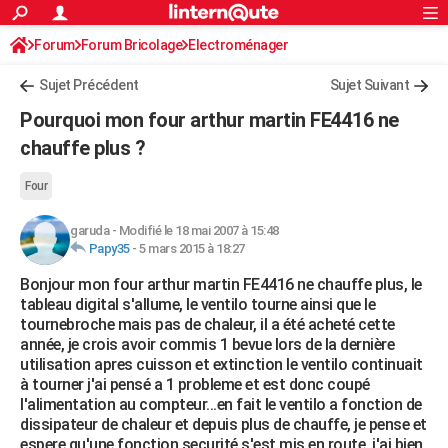
ACTUALITÉS
Forum
Forum Bricolage
Connexion
Electroménager
S'inscrire
Rechercher
Société
Education
Villes
Politique
Faits Divers
Monde
+
SPORT
Sujet Précédent
Sujet Suivant
Football
Cyclisme
Forum
Coupe du monde 2026
Tennis
Rugby
CULTURE
Pourquoi mon four arthur martin FE4416 ne
TNT
Cinéma
Musique
Programme TV
Streaming
Sorties cinéma
+
chauffe plus ?
FINANCE
Impôts
Immobilier
Banque
Crédit
Retraite
Epargne
Risques naturels par ville
Assurance
AUTO
Four
Réserver un essai
Berlines
Forum auto
Essais
Citadines
SUV
+
HIGH-TECH
garuda
-
Modifié le 18 mai 2007 à 15:48
Papy35
-
5 mars 2015 à 18:27
Meilleur smartphone
Ordinateurs
Guide high-tech
Mobiles
Internet
Jeux vidéo
+
BRICOLAGE
Bonjour mon four arthur martin FE4416 ne chauffe plus, le
tableau digital s'allume, le ventilo tourne ainsi que le
Aménagement intérieur
Cuisine
Jardinage
+
Forum
Extérieur
Salle de bains
Rangement
WEEK-END
tournebroche mais pas de chaleur, il a été acheté cette
année, je crois avoir commis 1 bevue lors de la dernière
Escapades
Expositions
Week-end nature
Guides de France
Patrimoine
Musées
+
LIFESTYLE
utilisation apres cuisson et extinction le ventilo continuait
à tourner j'ai pensé a 1 probleme et est donc coupé
Bien-être
Mode
+
Art de vivre
Loisirs
Modes de vie
SANTE
l'alimentation au compteur...en fait le ventilo a fonction de
dissipateur de chaleur et depuis plus de chauffe, je pense et
Guide de la santé
Médicaments
+
Alimentation
Maladies
Sommeil
VOYAGE
espere qu'une fonction securité s'est mis en route, j'ai bien