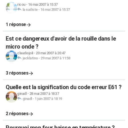
ricou
-
16 mai 2007 à 15:37
la sudiste
-
16 mai 2007 à 15:37
1 réponse
Est ce dangereux d'avoir de la rouille dans le
micro onde ?
claudiojoli
-
20 mai 2007 à 20:47
jacklatino
-
29 mai 2007 à 11:58
3 réponses
Quelle est la signification du code erreur E61 ?
ginadl
-
28 mai 2007 à 18:37
ginadl
-
1 juin 2007 à 18:19
2 réponses
Pourquoi mon four baisse en température ?