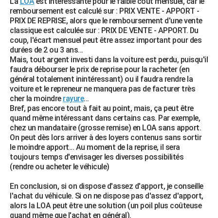
La
LOA
est intéressante pour le faible coût mensuel, car le
remboursement est calculé sur : PRIX VENTE - APPORT -
PRIX DE REPRISE, alors que le remboursement d'une vente
classique est calculée sur : PRIX DE VENTE - APPORT. Du
coup, l'écart mensuel peut être assez important pour des
durées de 2 ou 3 ans...
Mais, tout argent investi dans la voiture est perdu, puisqu'il
faudra débourser le prix de reprise pour la racheter (en
général totalement inintéressant) ou il faudra rendre la
voiture et le repreneur ne manquera pas de facturer très
cher la moindre
rayure
...
Bref, pas encore tout à fait au point, mais, ça peut être
quand même intéressant dans certains cas. Par exemple,
chez un mandataire (grosse remise) en LOA sans apport.
On peut dès lors arriver à des loyers contenus sans sortir
le moindre apport... Au moment de la reprise, il sera
toujours temps d'envisager les diverses possibilités
(rendre ou acheter le véhicule)
En conclusion, si on dispose d'assez d'apport, je conseille
l'achat du véhicule. Si on ne dispose pas d'assez d'apport,
alors la LOA peut être une solution (un poil plus coûteuse
quand même que l'achat en général).