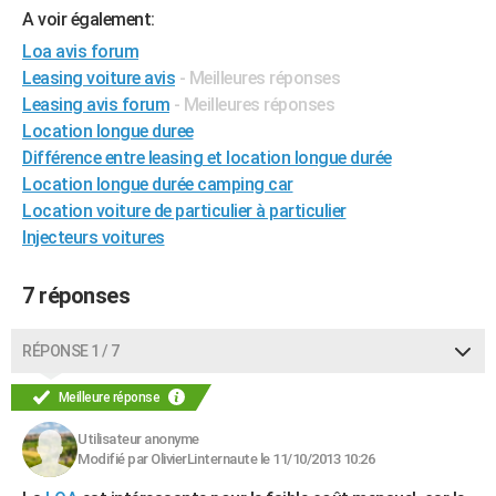
A voir également:
City break
Voyage de noces
Climat
Destinations
Voyage nature
Forum
+
PHOTO
Loa avis forum
GUIDES D'ACHAT
Leasing voiture avis
- Meilleures réponses
Leasing avis forum
- Meilleures réponses
BONS PLANS
Location longue duree
Différence entre leasing et location longue durée
CARTE DE VOEUX
Location longue durée camping car
Carte Bonne année
Carte Pâques
Carte de Noël
Carte Saint-Valentin
Carte d'anniversaire
DICTIONNAIRE
Location voiture de particulier à particulier
Injecteurs voitures
Biographies
Expressions
Dictionnaire
Citations
Proverbes
PROGRAMME TV
7 réponses
COPAINS D'AVANT
Se connecter
Collèges
Universités
Service militaire
S'inscrire
Lycées
Primaires
Entreprises
Avis de recherche
AVIS DE DÉCÈS
RÉPONSE 1 / 7
FORUM
Meilleure réponse
Lifestyle
Sport
Television
Cinema
Bricolage
Culture
Auto
Voyage
Utilisateur anonyme
Modifié par OlivierLinternaute le 11/10/2013 10:26