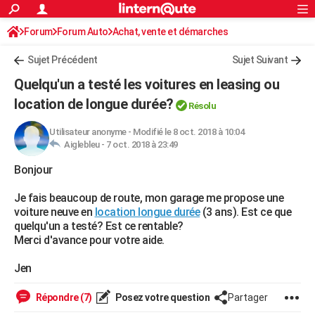
ACTUALITÉS
Forum
Forum Auto
Achat, vente et démarches
Connexion
S'inscrire
Rechercher
Société
Education
Villes
Politique
Faits Divers
Monde
+
SPORT
Sujet Précédent
Sujet Suivant
Football
Cyclisme
Forum
Coupe du monde 2026
Tennis
Rugby
CULTURE
Quelqu'un a testé les voitures en leasing ou
TNT
Cinéma
Musique
Programme TV
Streaming
Sorties cinéma
+
location de longue durée?
FINANCE
Résolu
Impôts
Immobilier
Banque
Crédit
Retraite
Epargne
Risques naturels par ville
Assurance
AUTO
Utilisateur anonyme
-
Modifié le 8 oct. 2018 à 10:04
Aiglebleu -
7 oct. 2018 à 23:49
Réserver un essai
Berlines
Forum auto
Essais
Citadines
SUV
+
HIGH-TECH
Bonjour
Meilleur smartphone
Ordinateurs
Guide high-tech
Mobiles
Internet
Jeux vidéo
+
BRICOLAGE
Je fais beaucoup de route, mon garage me propose une
voiture neuve en
location longue durée
(3 ans). Est ce que
Aménagement intérieur
Cuisine
Jardinage
+
Forum
Extérieur
Salle de bains
Rangement
WEEK-END
quelqu'un a testé? Est ce rentable?
Merci d'avance pour votre aide.
Escapades
Expositions
Week-end nature
Guides de France
Patrimoine
Musées
+
LIFESTYLE
Jen
Bien-être
Mode
+
Art de vivre
Loisirs
Modes de vie
SANTE
Répondre (7)
Posez votre question
Partager
Guide de la santé
Médicaments
+
Alimentation
Maladies
Sommeil
VOYAGE