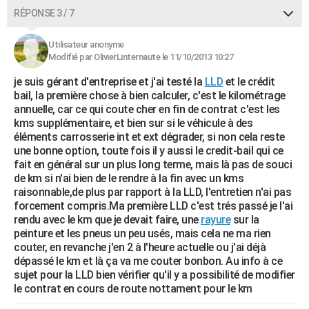
RÉPONSE 3 / 7
Utilisateur anonyme
Modifié par OlivierLinternaute le 11/10/2013 10:27
je suis gérant d'entreprise et j'ai testé la
LLD
et le crédit
bail, la première chose à bien calculer, c'est le kilométrage
annuelle, car ce qui coute cher en fin de contrat c'est les
kms supplémentaire, et bien sur si le véhicule à des
éléments carrosserie int et ext dégrader, si non cela reste
une bonne option, toute fois il y aussi le credit-bail qui ce
fait en général sur un plus long terme, mais là pas de souci
de km si n'ai bien de le rendre à la fin avec un kms
raisonnable,de plus par rapport à la LLD, l'entretien n'ai pas
forcement compris.Ma première LLD c'est trés passé je l'ai
rendu avec le km que je devait faire, une
rayure
sur la
peinture et les pneus un peu usés, mais cela ne ma rien
couter, en revanche j'en 2 à l'heure actuelle ou j'ai déjà
dépassé le km et là ça va me couter bonbon. Au info à ce
sujet pour la LLD bien vérifier qu'il y a possibilité de modifier
le contrat en cours de route nottament pour le km