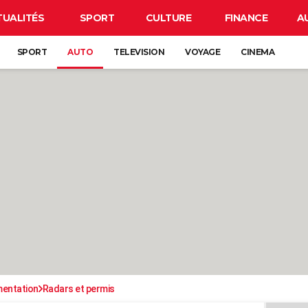
TUALITÉS
SPORT
CULTURE
FINANCE
A
SPORT
AUTO
TELEVISION
VOYAGE
CINEMA
mentation
Radars et permis