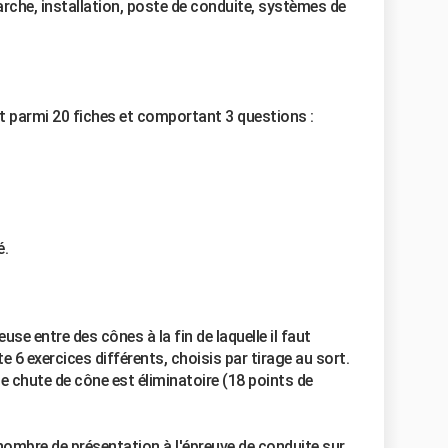
marche, installation, poste de conduite, systèmes de
ort parmi 20 fiches et comportant 3 questions :
é.
use entre des cônes à la fin de laquelle il faut
ste 6 exercices différents, choisis par tirage au sort.
te chute de cône est éliminatoire (18 points de
e nombre de présentation à l'épreuve de conduite sur