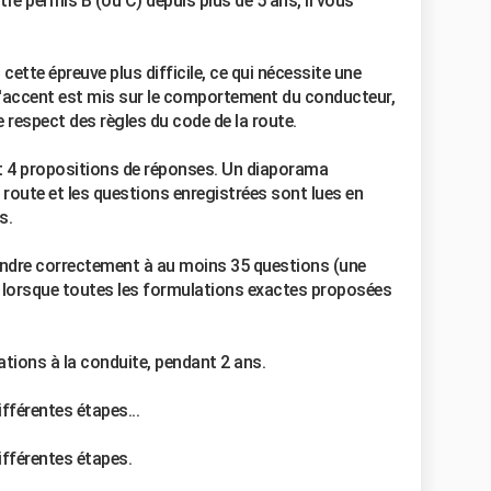
tre permis B (ou C) depuis plus de 5 ans, il vous
ette épreuve plus difficile, ce qui nécessite une
L'accent est mis sur le comportement du conducteur,
e respect des règles du code de la route.
 4 propositions de réponses. Un diaporama
a route et les questions enregistrées sont lues en
s.
épondre correctement à au moins 35 questions (une
lorsque toutes les formulations exactes proposées
tions à la conduite, pendant 2 ans.
ifférentes étapes...
ifférentes étapes.