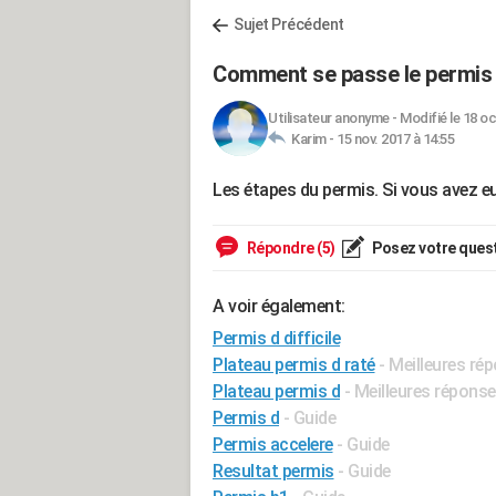
Sujet Précédent
Comment se passe le permis
Utilisateur anonyme
-
Modifié le 18 oc
Karim -
15 nov. 2017 à 14:55
Les étapes du permis. Si vous avez eu 
Répondre (5)
Posez votre ques
A voir également:
Permis d difficile
Plateau permis d raté
- Meilleures ré
Plateau permis d
- Meilleures répons
Permis d
- Guide
Permis accelere
- Guide
Resultat permis
- Guide