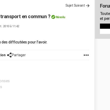
Foru
Sujet Suivant
Toute
 transport en commun ?
Résolu
et pe
t. 2010 à 11:42
des difficutées pour l'avoir.
tion
Partager
ponses
es