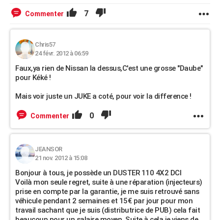
7
Commenter
Chris57
24 févr. 2012 à 06:59
Faux,ya rien de Nissan la dessus,C'est une grosse "Daube"
pour Kéké !
Mais voir juste un JUKE a coté, pour voir la difference !
0
Commenter
JEANSOR
21 nov. 2012 à 15:08
Bonjour à tous, je possède un DUSTER 110 4X2 DCI
Voilà mon seule regret, suite à une réparation (injecteurs)
prise en compte par la garantie, je me suis retrouvé sans
véhicule pendant 2 semaines et 15€ par jour pour mon
travail sachant que je suis (distributrice de PUB) cela fait
beaucoup pour un salaire moyen. Suite à cela je viens de