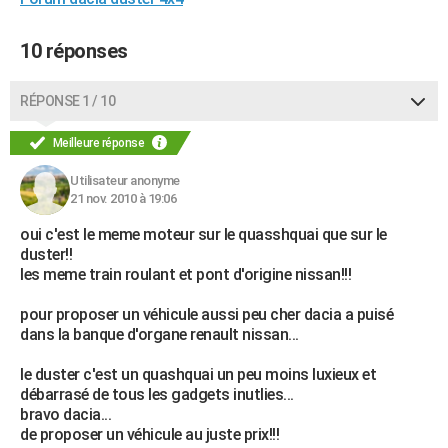
City break
Voyage de noces
Climat
Destinations
Voyage nature
Forum
+
PHOTO
10 réponses
GUIDES D'ACHAT
RÉPONSE 1 / 10
BONS PLANS
Meilleure réponse
CARTE DE VOEUX
Carte Bonne année
Carte Pâques
Carte de Noël
Carte Saint-Valentin
Carte d'anniversaire
Utilisateur anonyme
DICTIONNAIRE
21 nov. 2010 à 19:06
Biographies
Expressions
Dictionnaire
Citations
Proverbes
PROGRAMME TV
oui c'est le meme moteur sur le quasshquai que sur le
duster!!
COPAINS D'AVANT
les meme train roulant et pont d'origine nissan!!!
Se connecter
Collèges
Universités
Service militaire
S'inscrire
Lycées
Primaires
Entreprises
Avis de recherche
AVIS DE DÉCÈS
pour proposer un véhicule aussi peu cher dacia a puisé
dans la banque d'organe renault nissan...
FORUM
le duster c'est un quashquai un peu moins luxieux et
Lifestyle
Sport
Television
Cinema
Bricolage
Culture
Auto
Voyage
débarrasé de tous les gadgets inutlies...
bravo dacia...
de proposer un véhicule au juste prix!!!