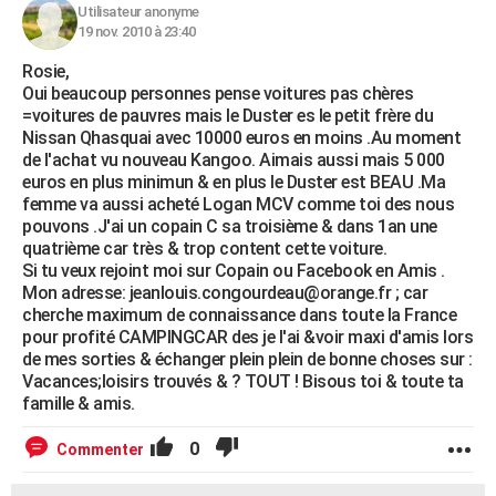
Utilisateur anonyme
19 nov. 2010 à 23:40
Rosie,
Oui beaucoup personnes pense voitures pas chères
=voitures de pauvres mais le Duster es le petit frère du
Nissan Qhasquai avec 10000 euros en moins .Au moment
de l'achat vu nouveau Kangoo. Aimais aussi mais 5 000
euros en plus minimun & en plus le Duster est BEAU .Ma
femme va aussi acheté Logan MCV comme toi des nous
pouvons .J'ai un copain C sa troisième & dans 1an une
quatrième car très & trop content cette voiture.
Si tu veux rejoint moi sur Copain ou Facebook en Amis .
Mon adresse: jeanlouis.congourdeau@orange.fr ; car
cherche maximum de connaissance dans toute la France
pour profité CAMPINGCAR des je l'ai &voir maxi d'amis lors
de mes sorties & échanger plein plein de bonne choses sur :
Vacances;loisirs trouvés & ? TOUT ! Bisous toi & toute ta
famille & amis.
0
Commenter