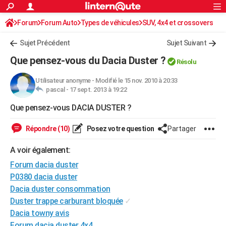
ACTUALITÉS
Forum
Forum Auto
Types de véhicules
Connexion
S'inscrire
SUV, 4x4 et crossovers
Rechercher
Société
Education
Villes
Politique
Faits Divers
Monde
+
SPORT
Sujet Précédent
Sujet Suivant
Football
Cyclisme
Forum
Coupe du monde 2026
Tennis
Rugby
CULTURE
Que pensez-vous du Dacia Duster ?
Résolu
TNT
Cinéma
Musique
Programme TV
Streaming
Sorties cinéma
+
FINANCE
Utilisateur anonyme
-
Modifié le 15 nov. 2010 à 20:33
pascal -
17 sept. 2013 à 19:22
Impôts
Immobilier
Banque
Crédit
Retraite
Epargne
Risques naturels par ville
Assurance
AUTO
Que pensez-vous DACIA DUSTER ?
Réserver un essai
Berlines
Forum auto
Essais
Citadines
SUV
+
HIGH-TECH
Répondre (10)
Posez votre question
Partager
Meilleur smartphone
Ordinateurs
Guide high-tech
Mobiles
Internet
Jeux vidéo
+
BRICOLAGE
A voir également:
Aménagement intérieur
Cuisine
Jardinage
+
Forum
Extérieur
Salle de bains
Rangement
WEEK-END
Forum dacia duster
Escapades
Expositions
Week-end nature
Guides de France
Patrimoine
Musées
+
P0380 dacia duster
LIFESTYLE
Dacia duster consommation
Bien-être
Mode
+
Art de vivre
Loisirs
Modes de vie
SANTE
Duster trappe carburant bloquée
✓
Dacia towny avis
Guide de la santé
Médicaments
+
Alimentation
Maladies
Sommeil
VOYAGE
Forum dacia duster 4x4