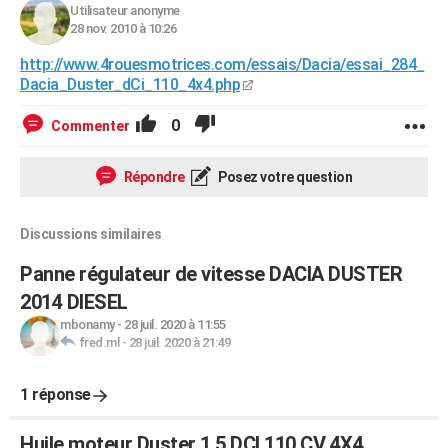
Utilisateur anonyme
28 nov. 2010 à 10:26
http://www.4rouesmotrices.com/essais/Dacia/essai_284_
Dacia_Duster_dCi_110_4x4.php
0
Commenter
Répondre
Posez votre question
Discussions similaires
Panne régulateur de vitesse DACIA DUSTER
2014 DIESEL
mbonamy
-
28 juil. 2020 à 11:55
fred.ml
-
28 juil. 2020 à 21:49
1 réponse
Huile moteur Duster 1.5 DCI 110 CV 4X4