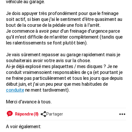
véhicule au garage.
City break
Voyage de noces
Climat
Destinations
Voyage nature
Forum
+
PHOTO
Je dois appuyer très profondément pour que le freinage
soit actif, si bien que j'ai le sentiment d'être quasiment au
GUIDES D'ACHAT
bout de la course de la pédale une fois à l'arrêt.
Je commence à avoir peur d'un freinage d'urgence parce
BONS PLANS
qu'il m'est difficile de m'arrêter complètement (tandis que
les ralentissements se font plutôt bien).
CARTE DE VOEUX
Carte Bonne année
Carte Pâques
Carte de Noël
Carte Saint-Valentin
Carte d'anniversaire
Je vais sûrement repasser au garage rapidement mais je
DICTIONNAIRE
souhaiterais avoir votre avis sur la chose.
Biographies
Expressions
Dictionnaire
Citations
Proverbes
Ai-je déjà explosé mes plaquettes / mes disques ? Je ne
PROGRAMME TV
conduit vraimensoient responsables de ça (et pourtant je
ne freine pas particulièrement et tous les jours que depuis
COPAINS D'AVANT
début juin, et j'ai un peu peur que mes habitudes de
Se connecter
Collèges
Universités
Service militaire
S'inscrire
Lycées
Primaires
Entreprises
Avis de recherche
conduite
ne ment tardivement).
AVIS DE DÉCÈS
Merci d'avance à tous.
FORUM
Lifestyle
Sport
Television
Cinema
Bricolage
Culture
Auto
Voyage
Répondre (8)
Partager
A voir également: