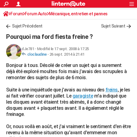
ACTUALITÉS
Forum
Forum Auto
Mécanique, entretien et pannes
Connexion
S'inscrire
Rechercher
Société
Education
Villes
Politique
Faits Divers
Monde
+
SPORT
Sujet Précédent
Sujet Suivant
Football
Cyclisme
Forum
Coupe du monde 2026
Tennis
Rugby
CULTURE
Pourquoi ma ford fiesta freine ?
TNT
Cinéma
Musique
Programme TV
Streaming
Sorties cinéma
+
FINANCE
dJe781
-
Modifié le 17 sept. 2008 à 17:25
cloclaudine
-
26 sept. 2014 à 21:41
Impôts
Immobilier
Banque
Crédit
Retraite
Epargne
Risques naturels par ville
Assurance
AUTO
Bonjour à tous. Désolé de créer un sujet qui a surement
Réserver un essai
Berlines
Forum auto
Essais
Citadines
SUV
+
HIGH-TECH
déjà été exploré moultes fois mais j'avais des scrupules à
remonter des sujets de plus de 6 mois.
Meilleur smartphone
Ordinateurs
Guide high-tech
Mobiles
Internet
Jeux vidéo
+
BRICOLAGE
Suite à une inquiétude que j'avais au niveau des
freins
, je les
Aménagement intérieur
Cuisine
Jardinage
+
Forum
Extérieur
Salle de bains
Rangement
WEEK-END
ai fait vérifier courant juillet. Le
garagiste
m'a indiqué que
les disques avant étaient très abimés, il a donc changé
Escapades
Expositions
Week-end nature
Guides de France
Patrimoine
Musées
+
LIFESTYLE
disques avant + plaquettes avant. Il a également réglé le
freinage.
Bien-être
Mode
+
Art de vivre
Loisirs
Modes de vie
SANTE
Or, nous voilà en août, et j'ai vraiment le sentiment d'en être
Guide de la santé
Médicaments
+
Alimentation
Maladies
Sommeil
VOYAGE
revenu à la même situation qu'avant d'emmener mon