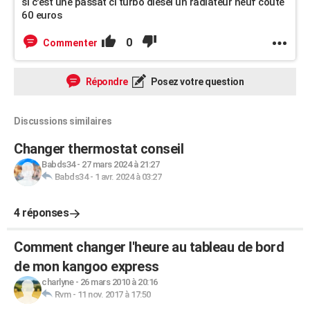
si c'est une passat cl turbo diesel un radiateur neuf coute
60 euros
0
Commenter
Répondre
Posez votre question
Discussions similaires
Changer thermostat conseil
Babds34
-
27 mars 2024 à 21:27
Babds34
-
1 avr. 2024 à 03:27
4 réponses
Comment changer l'heure au tableau de bord
de mon kangoo express
charlyne
-
26 mars 2010 à 20:16
Rvm
-
11 nov. 2017 à 17:50