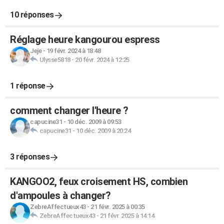
10 réponses
Réglage heure kangourou espress
Jeje
-
19 févr. 2024 à 18:48
Ulysse5818
-
20 févr. 2024 à 12:25
1 réponse
comment changer l'heure ?
capucine31
-
10 déc. 2009 à 09:53
capucine31
-
10 déc. 2009 à 20:24
3 réponses
KANGOO2, feux croisement HS, combien
d'ampoules à changer?
ZebreAffectueux43
-
21 févr. 2025 à 00:35
ZebreAffectueux43
-
21 févr. 2025 à 14:14