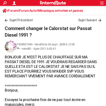
ACTUALITÉS
Forum
Forum Auto
Mécanique, entretien et pannes
Connexion
S'inscrire
Rechercher
Société
Education
Villes
Politique
Faits Divers
Monde
+
SPORT
Sujet Précédent
Sujet Suivant
Football
Cyclisme
Forum
Coupe du monde 2026
Tennis
Rugby
CULTURE
Comment changer le Calorstat sur Passat
TNT
Cinéma
Musique
Programme TV
Streaming
Sorties cinéma
+
Diesel 1991 ?
FINANCE
Impôts
Immobilier
Banque
Crédit
Retraite
Epargne
Risques naturels par ville
Assurance
AUTO
PIERRE7949
-
Modifié le 30 sept. 2009 à 12:35
mimi85 -
4 juin 2011 à 03:41
Réserver un essai
Berlines
Forum auto
Essais
Citadines
SUV
+
HIGH-TECH
BONJOUR JE N'EST PLUS DE CHAUFFAGE SUR MA
PASSAT DIESEL DE 1991 JE VOUDRAIS REGARDER DANS
Meilleur smartphone
Ordinateurs
Guide high-tech
Mobiles
Internet
Jeux vidéo
+
BRICOLAGE
QUELLE ETA EST LE CALORSTAT JE NE SAIS PAS OU IL
EST PLACE POURRIEZ VOUS M'AIDER SVP VOUS
Aménagement intérieur
Cuisine
Jardinage
+
Forum
Extérieur
Salle de bains
Rangement
WEEK-END
REMERCIANT VIVEMENT PAR AVANCE CORDIALEMENT
Escapades
Expositions
Week-end nature
Guides de France
Patrimoine
Musées
+
LIFESTYLE
================
Bonjour,
Bien-être
Mode
+
Art de vivre
Loisirs
Modes de vie
SANTE
Essayez la prochaine fois de ne pas tout écrire en
Guide de la santé
Médicaments
+
Alimentation
Maladies
Sommeil
VOYAGE
majuscules, merci.