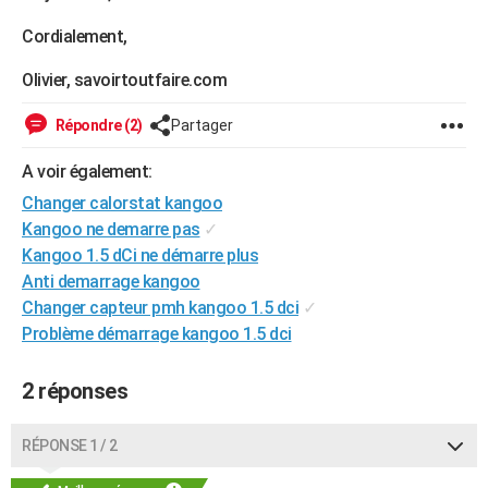
City break
Voyage de noces
Climat
Destinations
Voyage nature
Forum
+
PHOTO
Cordialement,
GUIDES D'ACHAT
Olivier, savoirtoutfaire.com
BONS PLANS
Répondre (2)
Partager
CARTE DE VOEUX
A voir également:
Carte Bonne année
Carte Pâques
Carte de Noël
Carte Saint-Valentin
Carte d'anniversaire
Changer calorstat kangoo
DICTIONNAIRE
Kangoo ne demarre pas
✓
Biographies
Expressions
Dictionnaire
Citations
Proverbes
PROGRAMME TV
Kangoo 1.5 dCi ne démarre plus
Anti demarrage kangoo
COPAINS D'AVANT
Changer capteur pmh kangoo 1.5 dci
✓
Se connecter
Collèges
Universités
Service militaire
S'inscrire
Lycées
Primaires
Entreprises
Avis de recherche
Problème démarrage kangoo 1.5 dci
AVIS DE DÉCÈS
FORUM
2 réponses
Lifestyle
Sport
Television
Cinema
Bricolage
Culture
Auto
Voyage
RÉPONSE 1 / 2