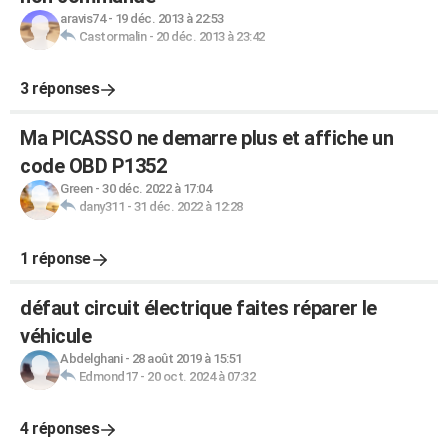
aravis74
-
19 déc. 2013 à 22:53
Castormalin
-
20 déc. 2013 à 23:42
3 réponses
Ma PICASSO ne demarre plus et affiche un
code OBD P1352
Green
-
30 déc. 2022 à 17:04
dany311
-
31 déc. 2022 à 12:28
1 réponse
défaut circuit électrique faites réparer le
véhicule
Abdelghani
-
28 août 2019 à 15:51
Edmond17
-
20 oct. 2024 à 07:32
4 réponses