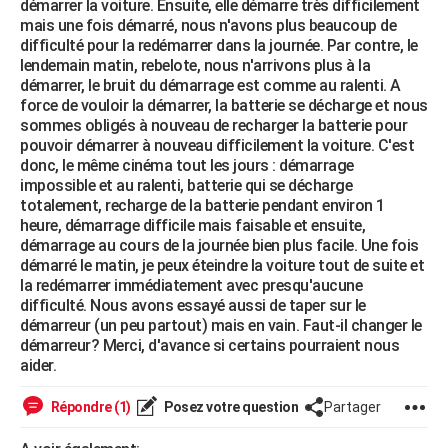
démarrer la voiture. Ensuite, elle démarre très difficilement
City break
Voyage de noces
Climat
Destinations
Voyage nature
Forum
+
mais une fois démarré, nous n'avons plus beaucoup de
PHOTO
difficulté pour la redémarrer dans la journée. Par contre, le
lendemain matin, rebelote, nous n'arrivons plus à la
GUIDES D'ACHAT
démarrer, le bruit du démarrage est comme au ralenti. A
force de vouloir la démarrer, la batterie se décharge et nous
BONS PLANS
sommes obligés à nouveau de recharger la batterie pour
pouvoir démarrer à nouveau difficilement la voiture. C'est
CARTE DE VOEUX
donc, le même cinéma tout les jours : démarrage
Carte Bonne année
Carte Pâques
Carte de Noël
Carte Saint-Valentin
Carte d'anniversaire
impossible et au ralenti, batterie qui se décharge
DICTIONNAIRE
totalement, recharge de la batterie pendant environ 1
Biographies
Expressions
Dictionnaire
Citations
Proverbes
heure, démarrage difficile mais faisable et ensuite,
PROGRAMME TV
démarrage au cours de la journée bien plus facile. Une fois
démarré le matin, je peux éteindre la voiture tout de suite et
COPAINS D'AVANT
la redémarrer immédiatement avec presqu'aucune
Se connecter
Collèges
Universités
Service militaire
S'inscrire
Lycées
Primaires
Entreprises
Avis de recherche
difficulté. Nous avons essayé aussi de taper sur le
AVIS DE DÉCÈS
démarreur (un peu partout) mais en vain. Faut-il changer le
démarreur? Merci, d'avance si certains pourraient nous
FORUM
aider.
Lifestyle
Sport
Television
Cinema
Bricolage
Culture
Auto
Voyage
Répondre (1)
Posez votre question
Partager