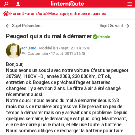
ACTUALITÉS
Forum
Forum Auto
Mécanique, entretien et pannes
Connexion
S'inscrire
Rechercher
Société
Education
Villes
Politique
Faits Divers
Monde
+
SPORT
Sujet Précédent
Sujet Suivant
Football
Cyclisme
Forum
Coupe du monde 2026
Tennis
Rugby
CULTURE
Peugeot qui a du mal à démarrer
Résolu
TNT
Cinéma
Musique
Programme TV
Streaming
Sorties cinéma
+
FINANCE
achuland
-
Modifié le 17 sept. 2011 à 15:46
Castormalin -
17 sept. 2011 à 16:45
Impôts
Immobilier
Banque
Crédit
Retraite
Epargne
Risques naturels par ville
Assurance
AUTO
Bonjour,
Réserver un essai
Berlines
Forum auto
Essais
Citadines
SUV
+
HIGH-TECH
Nous avons un souci avec notre voiture. C'est une peugeot
307SW, 110CV HDI, année 2003, 230 000Km, CT ok,
Meilleur smartphone
Ordinateurs
Guide high-tech
Mobiles
Internet
Jeux vidéo
+
BRICOLAGE
entretien ok. Bougies de préchauffage et batteries
changées il y a environ 2 ans. Le filtre à air à été changé
Aménagement intérieur
Cuisine
Jardinage
+
Forum
Extérieur
Salle de bains
Rangement
WEEK-END
récemment aussi.
Notre souci : nous avons du mal à démarrer depuis 2/3
Escapades
Expositions
Week-end nature
Guides de France
Patrimoine
Musées
+
LIFESTYLE
mois mais de manière progressive. Elle prenait un peu de
temps à démarrer mais on y arrivait sans problème. Depuis
Bien-être
Mode
+
Art de vivre
Loisirs
Modes de vie
SANTE
quelques semaine, le démarrage est plus long. Maintenant,
elle ne démarre plus le matin, et elle use toute la batterie.
Guide de la santé
Médicaments
+
Alimentation
Maladies
Sommeil
VOYAGE
Nous sommes obligés de recharger la batterie pour faire