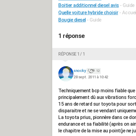
Boitier additionnel diesel avis
- Guide
Quelle voiture hybride choisir
- Accuei
Bougie diesel
- Guide
1 réponse
RÉPONSE 1 / 1
snocky
12
28 sept. 2011 à 10:42
Techniquement bcp moins fiable que l
principalement dû aux vibrations forc
15 ans de retard sur toyota pour sorti
disparaitre et ne se vendant uniquemen
La toyota prius, pionnère dans ce d
endurance et sa fiabilité (après on aim
le chapitre de la mise au point(je ne j