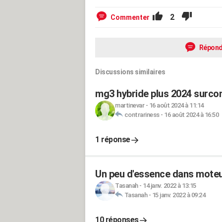
2
Commenter
Répond
Discussions similaires
mg3 hybride plus 2024 surc
martinevar
-
16 août 2024 à 11:14
contrariness
-
16 août 2024 à 16:50
1 réponse
Un peu d'essence dans moteu
Tasanah
-
14 janv. 2022 à 13:15
Tasanah
-
15 janv. 2022 à 09:24
10 réponses