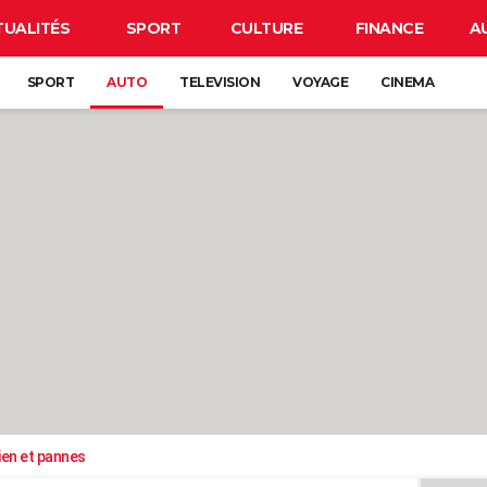
TUALITÉS
SPORT
CULTURE
FINANCE
A
SPORT
AUTO
TELEVISION
VOYAGE
CINEMA
ien et pannes