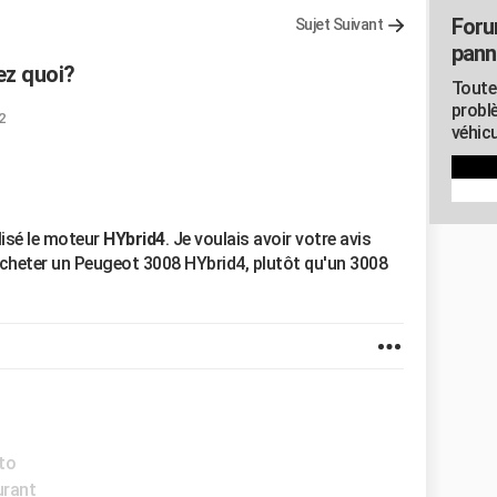
Foru
Sujet Suivant
pann
ez quoi?
Toute
probl
2
véhicu
lisé le moteur
HYbrid4
. Je voulais avoir votre avis
'acheter un Peugeot 3008 HYbrid4, plutôt qu'un 3008
uto
urant