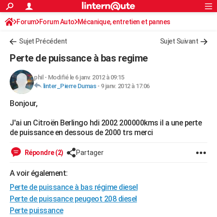
ACTUALITÉS
Forum
Forum Auto
Mécanique, entretien et pannes
Connexion
S'inscrire
Rechercher
Société
Education
Villes
Politique
Faits Divers
Monde
+
SPORT
Sujet Précédent
Sujet Suivant
Football
Cyclisme
Forum
Coupe du monde 2026
Tennis
Rugby
CULTURE
Perte de puissance à bas regime
TNT
Cinéma
Musique
Programme TV
Streaming
Sorties cinéma
+
FINANCE
phil
-
Modifié le 6 janv. 2012 à 09:15
linter_Pierre Dumas
-
9 janv. 2012 à 17:06
Impôts
Immobilier
Banque
Crédit
Retraite
Epargne
Risques naturels par ville
Assurance
AUTO
Bonjour,
Réserver un essai
Berlines
Forum auto
Essais
Citadines
SUV
+
HIGH-TECH
J'ai un Citroën Berlingo hdi 2002 200000kms il a une perte
Meilleur smartphone
Ordinateurs
Guide high-tech
Mobiles
Internet
Jeux vidéo
+
BRICOLAGE
de puissance en dessous de 2000 trs merci
Aménagement intérieur
Cuisine
Jardinage
+
Forum
Extérieur
Salle de bains
Rangement
WEEK-END
Répondre (2)
Partager
Escapades
Expositions
Week-end nature
Guides de France
Patrimoine
Musées
+
LIFESTYLE
A voir également:
Perte de puissance à bas régime diesel
Bien-être
Mode
+
Art de vivre
Loisirs
Modes de vie
SANTE
Perte de puissance peugeot 208 diesel
Guide de la santé
Médicaments
+
Alimentation
Maladies
Sommeil
VOYAGE
Perte puissance