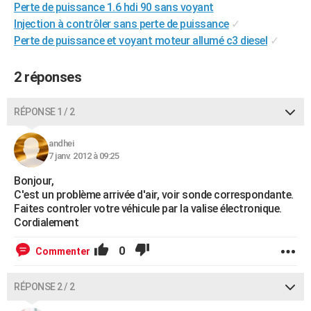
Perte de puissance 1.6 hdi 90 sans voyant
City break
Voyage de noces
Climat
Destinations
Voyage nature
Forum
+
PHOTO
Injection à contrôler sans perte de puissance
✓
Perte de puissance et voyant moteur allumé c3 diesel
✓
GUIDES D'ACHAT
BONS PLANS
2 réponses
CARTE DE VOEUX
RÉPONSE 1 / 2
Carte Bonne année
Carte Pâques
Carte de Noël
Carte Saint-Valentin
Carte d'anniversaire
DICTIONNAIRE
andhei
Biographies
Expressions
Dictionnaire
Citations
Proverbes
7 janv. 2012 à 09:25
PROGRAMME TV
Bonjour,
COPAINS D'AVANT
C'est un problème arrivée d'air, voir sonde correspondante.
Faites controler votre véhicule par la valise électronique.
Se connecter
Collèges
Universités
Service militaire
S'inscrire
Lycées
Primaires
Entreprises
Avis de recherche
AVIS DE DÉCÈS
Cordialement
FORUM
0
Commenter
Lifestyle
Sport
Television
Cinema
Bricolage
Culture
Auto
Voyage
RÉPONSE 2 / 2