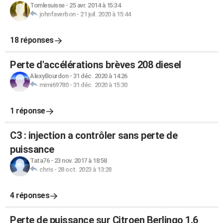
Tomlesuisse
-
25 avr. 2014 à 15:34
johnfaverbon
-
21 juil. 2020 à 15:44
18 réponses
Perte d'accélérations brèves 208 diesel
AlexyBourdon
-
31 déc. 2020 à 14:26
mimi69780
-
31 déc. 2020 à 15:30
1 réponse
C3 : injection a contrôler sans perte de
puissance
Tata76
-
23 nov. 2017 à 18:58
chris
-
28 oct. 2023 à 13:28
4 réponses
Perte de puissance sur Citroen Berlingo 1.6