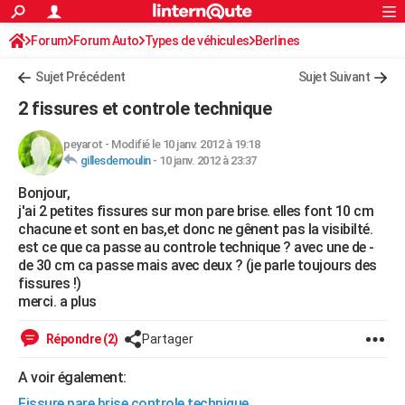
ACTUALITÉS
Forum
Forum Auto
Types de véhicules
Connexion
S'inscrire
Berlines
Rechercher
Société
Education
Villes
Politique
Faits Divers
Monde
+
SPORT
Sujet Précédent
Sujet Suivant
Football
Cyclisme
Forum
Coupe du monde 2026
Tennis
Rugby
CULTURE
2 fissures et controle technique
TNT
Cinéma
Musique
Programme TV
Streaming
Sorties cinéma
+
FINANCE
peyarot
-
Modifié le 10 janv. 2012 à 19:18
gillesdemoulin
-
10 janv. 2012 à 23:37
Impôts
Immobilier
Banque
Crédit
Retraite
Epargne
Risques naturels par ville
Assurance
AUTO
Bonjour,
Réserver un essai
Berlines
Forum auto
Essais
Citadines
SUV
+
HIGH-TECH
j'ai 2 petites fissures sur mon pare brise. elles font 10 cm
chacune et sont en bas,et donc ne gênent pas la visibilté.
Meilleur smartphone
Ordinateurs
Guide high-tech
Mobiles
Internet
Jeux vidéo
+
BRICOLAGE
est ce que ca passe au controle technique ? avec une de -
de 30 cm ca passe mais avec deux ? (je parle toujours des
Aménagement intérieur
Cuisine
Jardinage
+
Forum
Extérieur
Salle de bains
Rangement
WEEK-END
fissures !)
merci. a plus
Escapades
Expositions
Week-end nature
Guides de France
Patrimoine
Musées
+
LIFESTYLE
Répondre (2)
Partager
Bien-être
Mode
+
Art de vivre
Loisirs
Modes de vie
SANTE
A voir également:
Guide de la santé
Médicaments
+
Alimentation
Maladies
Sommeil
VOYAGE
Fissure pare brise controle technique