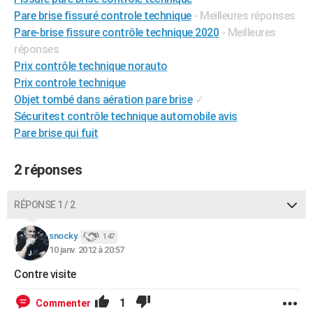
City break
Voyage de noces
Climat
Destinations
Voyage nature
Forum
+
Pare brise fissuré controle technique
- Meilleures réponses
PHOTO
Pare-brise fissure contrôle technique 2020
- Meilleures
GUIDES D'ACHAT
réponses
Prix contrôle technique norauto
BONS PLANS
Prix controle technique
Objet tombé dans aération pare brise
✓
CARTE DE VOEUX
Sécuritest contrôle technique automobile avis
Carte Bonne année
Carte Pâques
Carte de Noël
Carte Saint-Valentin
Carte d'anniversaire
DICTIONNAIRE
Pare brise qui fuit
Biographies
Expressions
Dictionnaire
Citations
Proverbes
PROGRAMME TV
2 réponses
COPAINS D'AVANT
RÉPONSE 1 / 2
Se connecter
Collèges
Universités
Service militaire
S'inscrire
Lycées
Primaires
Entreprises
Avis de recherche
AVIS DE DÉCÈS
snocky.
147
FORUM
10 janv. 2012 à 20:57
Lifestyle
Sport
Television
Cinema
Bricolage
Culture
Auto
Voyage
Contre visite
1
Commenter