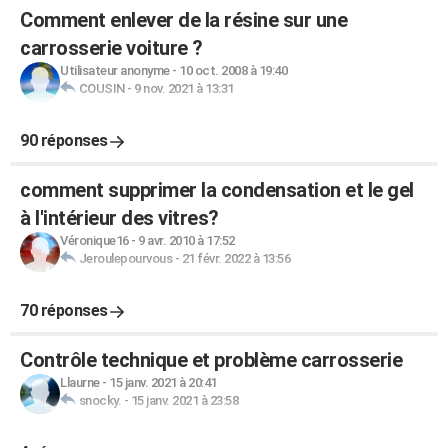
Comment enlever de la résine sur une
carrosserie voiture ?
Utilisateur anonyme
-
10 oct. 2008 à 19:40
COUSIN
-
9 nov. 2021 à 13:31
90 réponses
comment supprimer la condensation et le gel
à l'intérieur des vitres?
Véronique16
-
9 avr. 2010 à 17:52
Jeroulepourvous
-
21 févr. 2022 à 13:56
70 réponses
Contrôle technique et problème carrosserie
Llaurne
-
15 janv. 2021 à 20:41
snocky.
-
15 janv. 2021 à 23:58