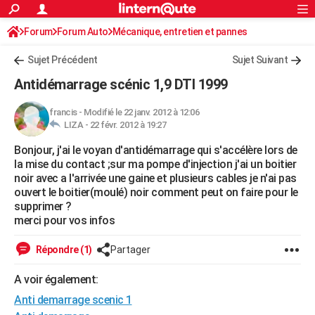
ACTUALITÉS
Forum
Forum Auto
Mécanique, entretien et pannes
Connexion
S'inscrire
Rechercher
Société
Education
Villes
Politique
Faits Divers
Monde
+
SPORT
Sujet Précédent
Sujet Suivant
Football
Cyclisme
Forum
Coupe du monde 2026
Tennis
Rugby
CULTURE
Antidémarrage scénic 1,9 DTI 1999
TNT
Cinéma
Musique
Programme TV
Streaming
Sorties cinéma
+
FINANCE
francis
-
Modifié le 22 janv. 2012 à 12:06
LIZA -
22 févr. 2012 à 19:27
Impôts
Immobilier
Banque
Crédit
Retraite
Epargne
Risques naturels par ville
Assurance
AUTO
Bonjour, j'ai le voyan d'antidémarrage qui s'accélère lors de
Réserver un essai
Berlines
Forum auto
Essais
Citadines
SUV
+
HIGH-TECH
la mise du contact ;sur ma pompe d'injection j'ai un boitier
noir avec a l'arrivée une gaine et plusieurs cables je n'ai pas
Meilleur smartphone
Ordinateurs
Guide high-tech
Mobiles
Internet
Jeux vidéo
+
BRICOLAGE
ouvert le boitier(moulé) noir comment peut on faire pour le
supprimer ?
Aménagement intérieur
Cuisine
Jardinage
+
Forum
Extérieur
Salle de bains
Rangement
WEEK-END
merci pour vos infos
Escapades
Expositions
Week-end nature
Guides de France
Patrimoine
Musées
+
LIFESTYLE
Répondre (1)
Partager
Bien-être
Mode
+
Art de vivre
Loisirs
Modes de vie
SANTE
A voir également:
Anti demarrage scenic 1
Guide de la santé
Médicaments
+
Alimentation
Maladies
Sommeil
VOYAGE