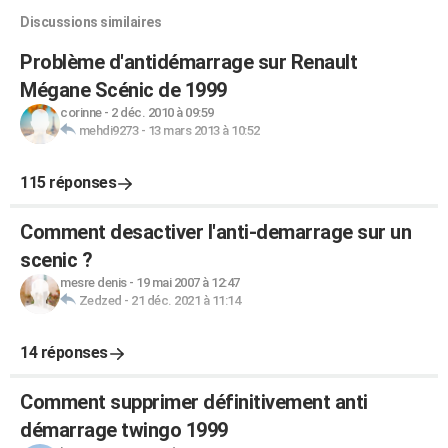
Discussions similaires
Problème d'antidémarrage sur Renault
Mégane Scénic de 1999
corinne
-
2 déc. 2010 à 09:59
mehdi9273
-
13 mars 2013 à 10:52
115 réponses
Comment desactiver l'anti-demarrage sur un
scenic ?
mesre denis
-
19 mai 2007 à 12:47
Zedzed
-
21 déc. 2021 à 11:14
14 réponses
Comment supprimer définitivement anti
démarrage twingo 1999