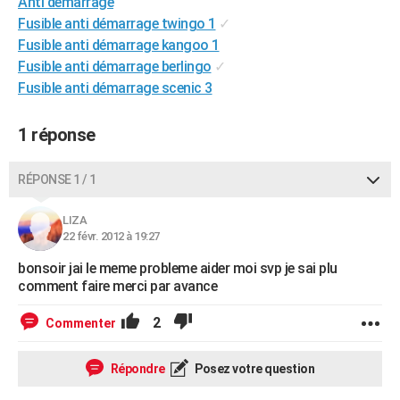
Anti demarrage
City break
Voyage de noces
Climat
Destinations
Voyage nature
Forum
+
PHOTO
Fusible anti démarrage twingo 1
✓
Fusible anti démarrage kangoo 1
GUIDES D'ACHAT
Fusible anti démarrage berlingo
✓
Fusible anti démarrage scenic 3
BONS PLANS
CARTE DE VOEUX
1 réponse
Carte Bonne année
Carte Pâques
Carte de Noël
Carte Saint-Valentin
Carte d'anniversaire
DICTIONNAIRE
RÉPONSE 1 / 1
Biographies
Expressions
Dictionnaire
Citations
Proverbes
PROGRAMME TV
LIZA
22 févr. 2012 à 19:27
COPAINS D'AVANT
bonsoir jai le meme probleme aider moi svp je sai plu
Se connecter
Collèges
Universités
Service militaire
S'inscrire
Lycées
Primaires
Entreprises
Avis de recherche
AVIS DE DÉCÈS
comment faire merci par avance
FORUM
2
Commenter
Lifestyle
Sport
Television
Cinema
Bricolage
Culture
Auto
Voyage
Répondre
Posez votre question