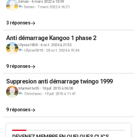
biman
-
6 mars 2022 à 18:39
biman
-
7 mars 2022 à 16:21
3 réponses
Anti démarrage Kangoo 1 phase 2
Ulysse1858
-
6 oct. 2024 à 21:53
Ulysse5818
-
28 oct. 2024 à 15:44
9 réponses
Suppresion anti démarrage twingo 1999
Marinette55
-
18 juil. 2015 à 06:08
Christiano
-
19 juil. 2015 à 11:47
9 réponses
DEVENEZ MEMBRE EN QUELQUES CLICS