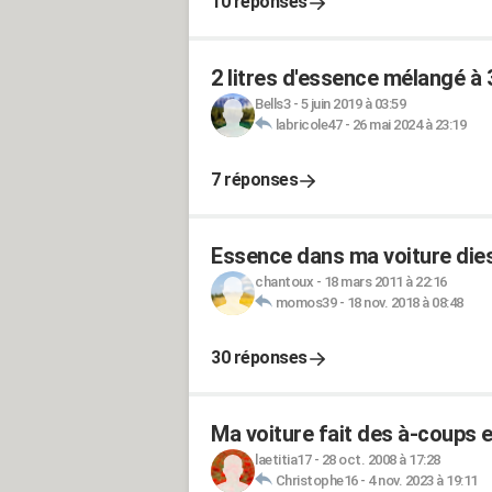
10 réponses
2 litres d'essence mélangé à 3
Bells3
-
5 juin 2019 à 03:59
labricole47
-
26 mai 2024 à 23:19
7 réponses
Essence dans ma voiture diese
chantoux
-
18 mars 2011 à 22:16
momos39
-
18 nov. 2018 à 08:48
30 réponses
Ma voiture fait des à-coups e
laetitia17
-
28 oct. 2008 à 17:28
Christophe16
-
4 nov. 2023 à 19:11