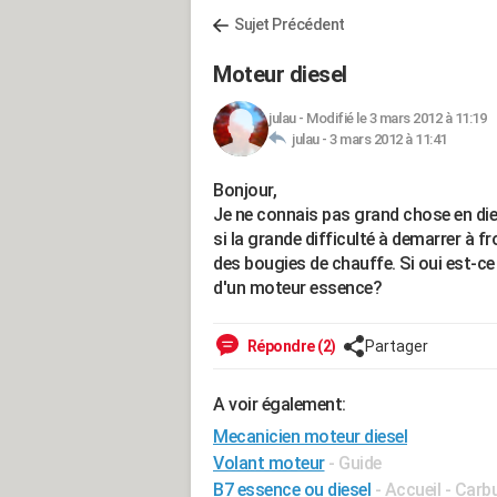
Sujet Précédent
Moteur diesel
julau
-
Modifié le 3 mars 2012 à 11:19
julau -
3 mars 2012 à 11:41
Bonjour,
Je ne connais pas grand chose en diese
si la grande difficulté à demarrer à f
des bougies de chauffe. Si oui est-ce
d'un moteur essence?
Répondre (2)
Partager
A voir également:
Mecanicien moteur diesel
Volant moteur
- Guide
B7 essence ou diesel
- Accueil - Carb