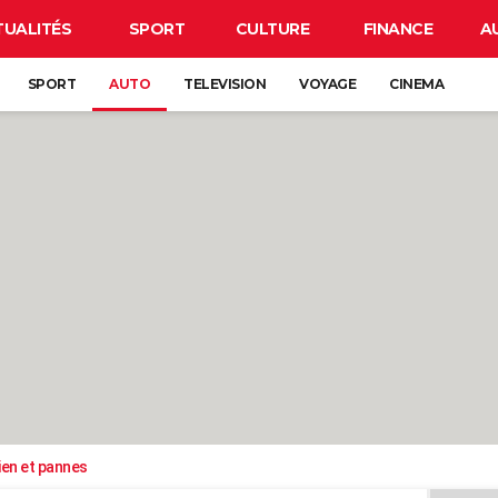
TUALITÉS
SPORT
CULTURE
FINANCE
A
SPORT
AUTO
TELEVISION
VOYAGE
CINEMA
ien et pannes