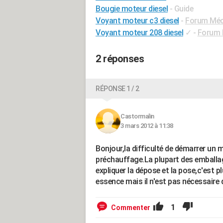
Bougie moteur diesel
- Guide
Voyant moteur c3 diesel
-
Forum Méca
Voyant moteur 208 diesel
✓
-
Forum M
2 réponses
RÉPONSE 1 / 2
Castormalin
3 mars 2012 à 11:38
Bonjour,la difficulté de démarrer un 
préchauffage.La plupart des emballa
expliquer la dépose et la pose,c'est 
essence mais il n'est pas nécessaire d
1
Commenter