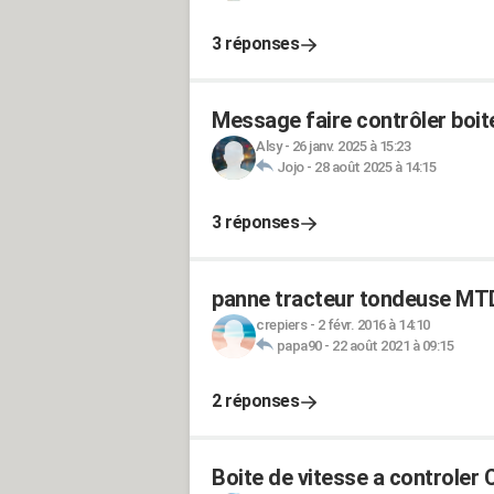
3 réponses
Message faire contrôler boite
Alsy
-
26 janv. 2025 à 15:23
Jojo
-
28 août 2025 à 14:15
3 réponses
panne tracteur tondeuse MT
crepiers
-
2 févr. 2016 à 14:10
papa90
-
22 août 2021 à 09:15
2 réponses
Boite de vitesse a controler 