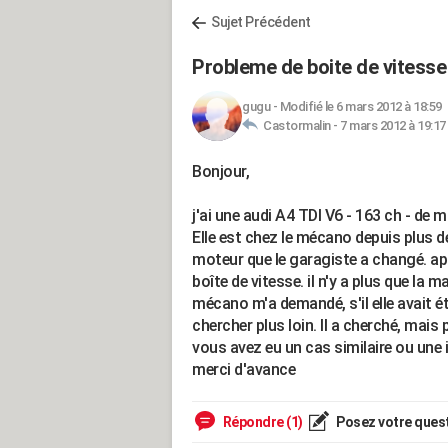
Sujet Précédent
Probleme de boite de vitesse
gugu
-
Modifié le 6 mars 2012 à 18:59
Castormalin -
7 mars 2012 à 19:17
Bonjour,
j'ai une audi A4 TDI V6 - 163 ch - de
Elle est chez le mécano depuis plus d
moteur que le garagiste a changé. ap
boîte de vitesse. il n'y a plus que la 
mécano m'a demandé, s'il elle avait ét
chercher plus loin. Il a cherché, mais p
vous avez eu un cas similaire ou une
merci d'avance
Répondre (1)
Posez votre ques