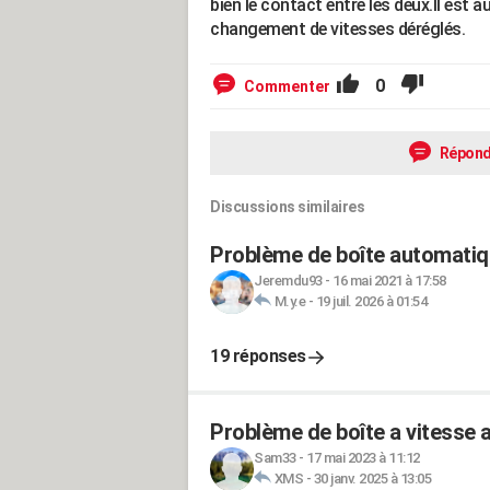
bien le contact entre les deux.Il est a
changement de vitesses déréglés.
0
Commenter
Répond
Discussions similaires
Problème de boîte automatiq
Jeremdu93
-
16 mai 2021 à 17:58
M.y.e
-
19 juil. 2026 à 01:54
19 réponses
Problème de boîte a vitesse
Sam33
-
17 mai 2023 à 11:12
XMS
-
30 janv. 2025 à 13:05