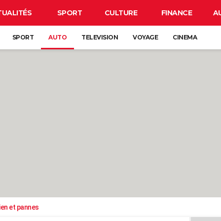
TUALITÉS
SPORT
CULTURE
FINANCE
A
SPORT
AUTO
TELEVISION
VOYAGE
CINEMA
ien et pannes