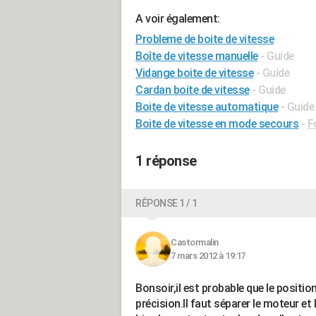
A voir également:
Probleme de boite de vitesse
Boîte de vitesse manuelle
- Guide
Vidange boite de vitesse
- Guide
Cardan boite de vitesse
- Guide
Boite de vitesse automatique
- Guide
Boite de vitesse en mode secours
-
F
1 réponse
RÉPONSE 1 / 1
Castormalin
7 mars 2012 à 19:17
Bonsoir,il est probable que le posit
précision.Il faut séparer le moteur et