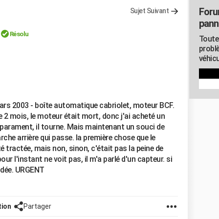
Foru
Sujet Suivant
pann
Résolu
Toute
probl
véhicu
 mars 2003 - boîte automatique cabriolet, moteur BCF.
e 2 mois, le moteur était mort, donc j'ai acheté un
parament, il tourne. Mais maintenant un souci de
marche arrière qui passe. la première chose que le
é tractée, mais non, sinon, c'était pas la peine de
our l'instant ne voit pas, il m'a parlé d'un capteur. si
 idée. URGENT
tion
Partager