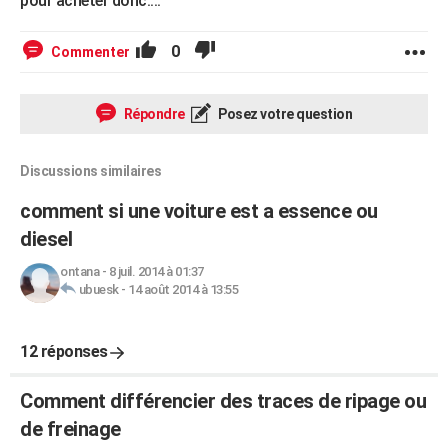
pour acheter donc....
0
Commenter
Répondre
Posez votre question
Discussions similaires
comment si une voiture est a essence ou
diesel
ontana
-
8 juil. 2014 à 01:37
ubuesk
-
14 août 2014 à 13:55
12 réponses
Comment différencier des traces de ripage ou
de freinage