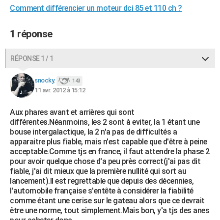
Comment différencier un moteur dci 85 et 110 ch ?
City break
Voyage de noces
Climat
Destinations
Voyage nature
Forum
+
PHOTO
GUIDES D'ACHAT
1 réponse
BONS PLANS
RÉPONSE 1 / 1
CARTE DE VOEUX
snocky.
143
Carte Bonne année
Carte Pâques
Carte de Noël
Carte Saint-Valentin
Carte d'anniversaire
11 avr. 2012 à 15:12
DICTIONNAIRE
Biographies
Expressions
Dictionnaire
Citations
Proverbes
PROGRAMME TV
Aux phares avant et arrières qui sont
différentes.Néanmoins, les 2 sont à eviter, la 1 étant une
COPAINS D'AVANT
bouse intergalactique, la 2 n'a pas de difficultés a
apparaitre plus fiable, mais n'est capable que d'être à peine
Se connecter
Collèges
Universités
Service militaire
S'inscrire
Lycées
Primaires
Entreprises
Avis de recherche
acceptable.Comme tjs en france, il faut attendre la phase 2
AVIS DE DÉCÈS
pour avoir quelque chose d'a peu près correct(j'ai pas dit
fiable, j'ai dit mieux que la première nullité qui sort au
FORUM
lancement).Il est regrettable que depuis des décennies,
Lifestyle
Sport
Television
Cinema
Bricolage
Culture
Auto
Voyage
l'automobile française s'entête à considérer la fiabilité
comme étant une cerise sur le gateau alors que ce devrait
être une norme, tout simplement.Mais bon, y'a tjs des anes