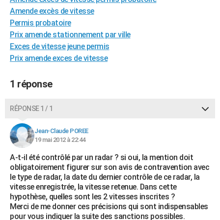
City break
Voyage de noces
Climat
Destinations
Voyage nature
Forum
+
Amende excès de vitesse
PHOTO
Permis probatoire
GUIDES D'ACHAT
Prix amende stationnement par ville
Exces de vitesse jeune permis
BONS PLANS
Prix amende exces de vitesse
CARTE DE VOEUX
1 réponse
Carte Bonne année
Carte Pâques
Carte de Noël
Carte Saint-Valentin
Carte d'anniversaire
DICTIONNAIRE
RÉPONSE 1 / 1
Biographies
Expressions
Dictionnaire
Citations
Proverbes
PROGRAMME TV
COPAINS D'AVANT
Jean-Claude POREE
19 mai 2012 à 22:44
Se connecter
Collèges
Universités
Service militaire
S'inscrire
Lycées
Primaires
Entreprises
Avis de recherche
AVIS DE DÉCÈS
A-t-il été contrôlé par un radar ? si oui, la mention doit
obligatoirement figurer sur son avis de contravention avec
FORUM
le type de radar, la date du dernier contrôle de ce radar, la
vitesse enregistrée, la vitesse retenue. Dans cette
Lifestyle
Sport
Television
Cinema
Bricolage
Culture
Auto
Voyage
hypothèse, quelles sont les 2 vitesses inscrites ?
Merci de me donner ces précisions qui sont indispensables
pour vous indiquer la suite des sanctions possibles.