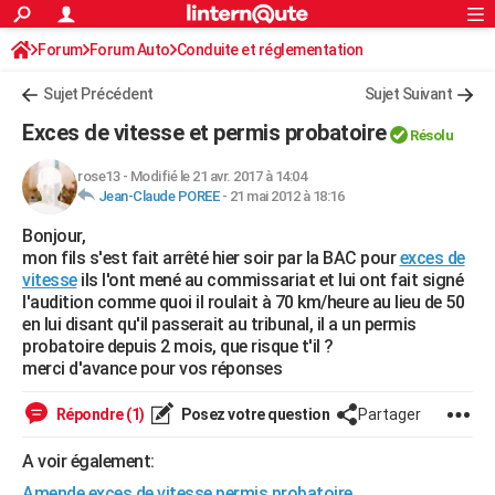
ACTUALITÉS
Forum
Forum Auto
Conduite et réglementation
Connexion
S'inscrire
Rechercher
Société
Education
Villes
Politique
Faits Divers
Monde
+
SPORT
Radars et permis
Sujet Précédent
Sujet Suivant
Football
Cyclisme
Forum
Coupe du monde 2026
Tennis
Rugby
CULTURE
Exces de vitesse et permis probatoire
Résolu
TNT
Cinéma
Musique
Programme TV
Streaming
Sorties cinéma
+
FINANCE
rose13
-
Modifié le 21 avr. 2017 à 14:04
Jean-Claude POREE
-
21 mai 2012 à 18:16
Impôts
Immobilier
Banque
Crédit
Retraite
Epargne
Risques naturels par ville
Assurance
AUTO
Bonjour,
Réserver un essai
Berlines
Forum auto
Essais
Citadines
SUV
+
HIGH-TECH
mon fils s'est fait arrêté hier soir par la BAC pour
exces de
vitesse
ils l'ont mené au commissariat et lui ont fait signé
Meilleur smartphone
Ordinateurs
Guide high-tech
Mobiles
Internet
Jeux vidéo
+
BRICOLAGE
l'audition comme quoi il roulait à 70 km/heure au lieu de 50
en lui disant qu'il passerait au tribunal, il a un permis
Aménagement intérieur
Cuisine
Jardinage
+
Forum
Extérieur
Salle de bains
Rangement
WEEK-END
probatoire depuis 2 mois, que risque t'il ?
merci d'avance pour vos réponses
Escapades
Expositions
Week-end nature
Guides de France
Patrimoine
Musées
+
LIFESTYLE
Répondre (1)
Posez votre question
Partager
Bien-être
Mode
+
Art de vivre
Loisirs
Modes de vie
SANTE
A voir également:
Guide de la santé
Médicaments
+
Alimentation
Maladies
Sommeil
VOYAGE
Amende exces de vitesse permis probatoire