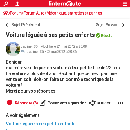
ACTUALITÉS
Forum
Forum Auto
Mécanique, entretien et pannes
Connexion
S'inscrire
Rechercher
Société
Education
Villes
Politique
Faits Divers
Monde
+
SPORT
Sujet Précédent
Sujet Suivant
Football
Cyclisme
Forum
Coupe du monde 2026
Tennis
Rugby
CULTURE
Voiture léguée à ses petits enfants
Résolu
TNT
Cinéma
Musique
Programme TV
Streaming
Sorties cinéma
+
FINANCE
pauline_35
-
Modifié le 21 mai 2012 à 20:08
pauline_35 -
22 mai 2012 à 20:36
Impôts
Immobilier
Banque
Crédit
Retraite
Epargne
Risques naturels par ville
Assurance
AUTO
Bonjour,
Réserver un essai
Berlines
Forum auto
Essais
Citadines
SUV
+
HIGH-TECH
ma mère veut léguer sa voiture à leur petite fille de 22 ans.
La voiture a plus de 4 ans. Sachant que ce n'est pas une
Meilleur smartphone
Ordinateurs
Guide high-tech
Mobiles
Internet
Jeux vidéo
+
BRICOLAGE
vente en soit, doit-on faire un contrôle technique de la
voiture?
Aménagement intérieur
Cuisine
Jardinage
+
Forum
Extérieur
Salle de bains
Rangement
WEEK-END
Merci pour vos réponses
Escapades
Expositions
Week-end nature
Guides de France
Patrimoine
Musées
+
LIFESTYLE
Répondre (3)
Posez votre question
Partager
Bien-être
Mode
+
Art de vivre
Loisirs
Modes de vie
SANTE
A voir également:
Voiture léguée à ses petits enfants
Guide de la santé
Médicaments
+
Alimentation
Maladies
Sommeil
VOYAGE