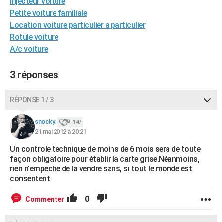
Injecteur voiture
City break
Voyage de noces
Climat
Destinations
Voyage nature
Forum
+
PHOTO
Petite voiture familiale
Location voiture particulier a particulier
GUIDES D'ACHAT
Rotule voiture
A/c voiture
BONS PLANS
CARTE DE VOEUX
3 réponses
Carte Bonne année
Carte Pâques
Carte de Noël
Carte Saint-Valentin
Carte d'anniversaire
DICTIONNAIRE
RÉPONSE 1 / 3
Biographies
Expressions
Dictionnaire
Citations
Proverbes
PROGRAMME TV
snocky.
147
21 mai 2012 à 20:21
COPAINS D'AVANT
Un controle technique de moins de 6 mois sera de toute
Se connecter
Collèges
Universités
Service militaire
S'inscrire
Lycées
Primaires
Entreprises
Avis de recherche
AVIS DE DÉCÈS
façon obligatoire pour établir la carte grise.Néanmoins,
rien n'empêche de la vendre sans, si tout le monde est
FORUM
consentent
Lifestyle
Sport
Television
Cinema
Bricolage
Culture
Auto
Voyage
0
Commenter