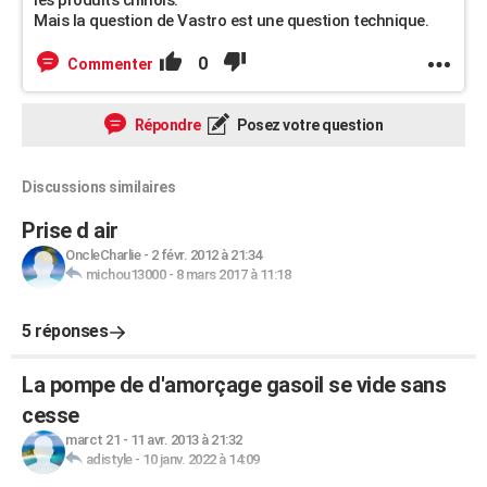
les produits chinois.
Mais la question de Vastro est une question technique.
0
Commenter
Répondre
Posez votre question
Discussions similaires
Prise d air
OncleCharlie
-
2 févr. 2012 à 21:34
michou13000
-
8 mars 2017 à 11:18
5 réponses
La pompe de d'amorçage gasoil se vide sans
cesse
marct 21
-
11 avr. 2013 à 21:32
adistyle
-
10 janv. 2022 à 14:09