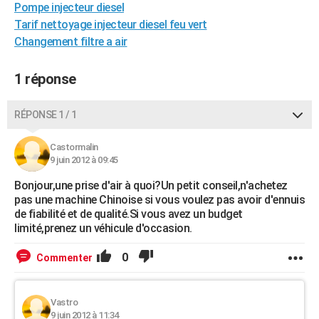
Pompe injecteur diesel
City break
Voyage de noces
Climat
Destinations
Voyage nature
Forum
+
PHOTO
Tarif nettoyage injecteur diesel feu vert
Changement filtre a air
GUIDES D'ACHAT
BONS PLANS
1 réponse
CARTE DE VOEUX
RÉPONSE 1 / 1
Carte Bonne année
Carte Pâques
Carte de Noël
Carte Saint-Valentin
Carte d'anniversaire
DICTIONNAIRE
Castormalin
Biographies
Expressions
Dictionnaire
Citations
Proverbes
9 juin 2012 à 09:45
PROGRAMME TV
Bonjour,une prise d'air à quoi?Un petit conseil,n'achetez
COPAINS D'AVANT
pas une machine Chinoise si vous voulez pas avoir d'ennuis
de fiabilité et de qualité.Si vous avez un budget
Se connecter
Collèges
Universités
Service militaire
S'inscrire
Lycées
Primaires
Entreprises
Avis de recherche
AVIS DE DÉCÈS
limité,prenez un véhicule d'occasion.
FORUM
0
Commenter
Lifestyle
Sport
Television
Cinema
Bricolage
Culture
Auto
Voyage
Vastro
9 juin 2012 à 11:34