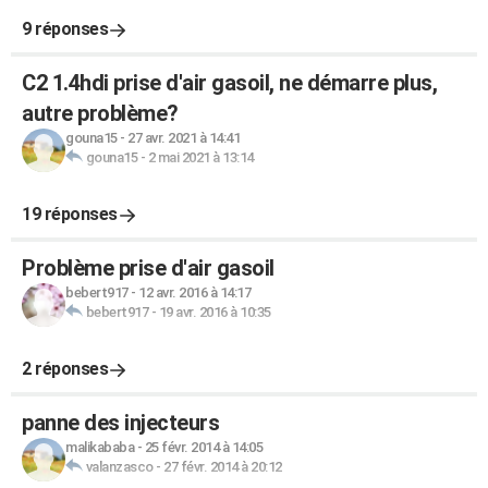
9 réponses
C2 1.4hdi prise d'air gasoil, ne démarre plus,
autre problème?
gouna15
-
27 avr. 2021 à 14:41
gouna15
-
2 mai 2021 à 13:14
19 réponses
Problème prise d'air gasoil
bebert917
-
12 avr. 2016 à 14:17
bebert917
-
19 avr. 2016 à 10:35
2 réponses
panne des injecteurs
malikababa
-
25 févr. 2014 à 14:05
valanzasco
-
27 févr. 2014 à 20:12