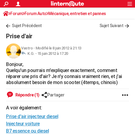
ACTUALITÉS
Forum
Forum Auto
Mécanique, entretien et pannes
Connexion
S'inscrire
Rechercher
Société
Education
Villes
Politique
Faits Divers
Monde
+
SPORT
Sujet Précédent
Sujet Suivant
Football
Cyclisme
Forum
Coupe du monde 2026
Tennis
Rugby
CULTURE
Prise d'air
TNT
Cinéma
Musique
Programme TV
Streaming
Sorties cinéma
+
FINANCE
Vastro
-
Modifié le 8 juin 2012 à 21:13
K.G. -
15 juin 2012 à 17:20
Impôts
Immobilier
Banque
Crédit
Retraite
Epargne
Risques naturels par ville
Assurance
AUTO
Bonjour,
Réserver un essai
Berlines
Forum auto
Essais
Citadines
SUV
+
HIGH-TECH
Quelqu'un pourrais m'expliquer exactement, comment
réparer une pris d'air? Je n'y connais vraiment rien, et j'ai
Meilleur smartphone
Ordinateurs
Guide high-tech
Mobiles
Internet
Jeux vidéo
+
BRICOLAGE
absolument besoin de mon scooter.(4temps, chinois)
Aménagement intérieur
Cuisine
Jardinage
+
Forum
Extérieur
Salle de bains
Rangement
WEEK-END
Répondre (1)
Partager
Escapades
Expositions
Week-end nature
Guides de France
Patrimoine
Musées
+
LIFESTYLE
A voir également:
Prise d'air injecteur diesel
Bien-être
Mode
+
Art de vivre
Loisirs
Modes de vie
SANTE
Injecteur voiture
Guide de la santé
Médicaments
+
Alimentation
Maladies
Sommeil
VOYAGE
B7 essence ou diesel