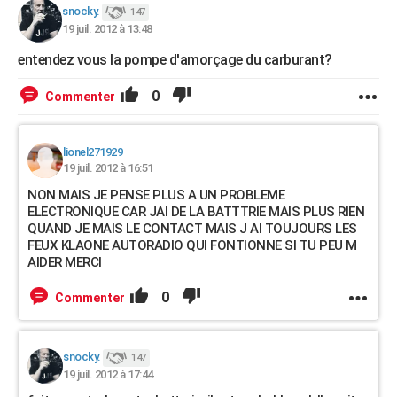
snocky.
147
City break
Voyage de noces
Climat
Destinations
Voyage nature
Forum
+
PHOTO
19 juil. 2012 à 13:48
GUIDES D'ACHAT
entendez vous la pompe d'amorçage du carburant?
BONS PLANS
0
Commenter
CARTE DE VOEUX
lionel271929
Carte Bonne année
Carte Pâques
Carte de Noël
Carte Saint-Valentin
Carte d'anniversaire
DICTIONNAIRE
19 juil. 2012 à 16:51
NON MAIS JE PENSE PLUS A UN PROBLEME
Biographies
Expressions
Dictionnaire
Citations
Proverbes
PROGRAMME TV
ELECTRONIQUE CAR JAI DE LA BATTTRIE MAIS PLUS RIEN
QUAND JE MAIS LE CONTACT MAIS J AI TOUJOURS LES
COPAINS D'AVANT
FEUX KLAONE AUTORADIO QUI FONTIONNE SI TU PEU M
AIDER MERCI
Se connecter
Collèges
Universités
Service militaire
S'inscrire
Lycées
Primaires
Entreprises
Avis de recherche
AVIS DE DÉCÈS
0
Commenter
FORUM
Lifestyle
Sport
Television
Cinema
Bricolage
Culture
Auto
Voyage
snocky.
147
19 juil. 2012 à 17:44