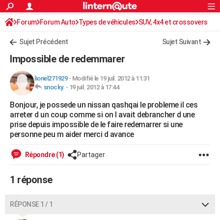
ACTUALITÉS
Forum
Forum Auto
Types de véhicules
Connexion
S'inscrire
SUV, 4x4 et crossovers
Rechercher
Société
Education
Villes
Politique
Faits Divers
Monde
+
SPORT
Sujet Précédent
Sujet Suivant
Football
Cyclisme
Forum
Coupe du monde 2026
Tennis
Rugby
CULTURE
Impossible de redemmarer
TNT
Cinéma
Musique
Programme TV
Streaming
Sorties cinéma
+
FINANCE
lionel271929
-
Modifié le 19 juil. 2012 à 11:31
snocky.
-
19 juil. 2012 à 17:44
Impôts
Immobilier
Banque
Crédit
Retraite
Epargne
Risques naturels par ville
Assurance
AUTO
Bonjour, je possede un nissan qashqai le probleme il ces
Réserver un essai
Berlines
Forum auto
Essais
Citadines
SUV
+
HIGH-TECH
arreter d un coup comme si on l avait debrancher d une
prise depuis impossible de le faire redemarrer si une
Meilleur smartphone
Ordinateurs
Guide high-tech
Mobiles
Internet
Jeux vidéo
+
BRICOLAGE
personne peu m aider merci d avance
Aménagement intérieur
Cuisine
Jardinage
+
Forum
Extérieur
Salle de bains
Rangement
WEEK-END
Répondre (1)
Partager
Escapades
Expositions
Week-end nature
Guides de France
Patrimoine
Musées
+
LIFESTYLE
1 réponse
Bien-être
Mode
+
Art de vivre
Loisirs
Modes de vie
SANTE
RÉPONSE 1 / 1
Guide de la santé
Médicaments
+
Alimentation
Maladies
Sommeil
VOYAGE