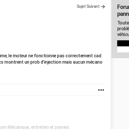
Foru
Sujet Suivant
pann
Toute
probl
véhicu
llume; le moteur ne fonctionne pas correctement cad
ics montrent un prob d'injection mais aucun mécano
um Mécanique, entretien et pannes