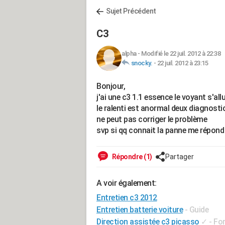
Sujet Précédent
C3
alpha
-
Modifié le 22 juil. 2012 à 22:38
snocky.
-
22 juil. 2012 à 23:15
Bonjour,
j'ai une c3 1.1 essence le voyant s'a
le ralenti est anormal deux diagnost
ne peut pas corriger le problème
svp si qq connait la panne me répond
Répondre (1)
Partager
A voir également:
Entretien c3 2012
Entretien batterie voiture
- Guide
Direction assistée c3 picasso
✓
-
For