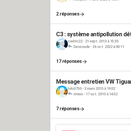
2 réponses
C3 : système antipollution défa
cedric22
-
21 sept. 2013 à 15:30
Dessoude
-
26 oct. 2022 à 00:11
17 réponses
Message entretien VW Tigua
lolo3750
-
3 mars 2015 à 19:02
rimivo
-
17 oct. 2015 à 14:52
7 réponses