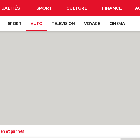
TUALITÉS
SPORT
CULTURE
FINANCE
A
SPORT
AUTO
TELEVISION
VOYAGE
CINEMA
ien et pannes