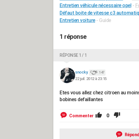
Entretien véhicule nécessaire opel
-
F
Défaut boite de vitesse c3 automati
Entretien voiture
- Guide
1 réponse
RÉPONSE 1 / 1
snocky.
147
22 juil. 2012 à 23:15
Etes vous allez chez citroen au moin
bobines defaillantes
0
Commenter
Répond