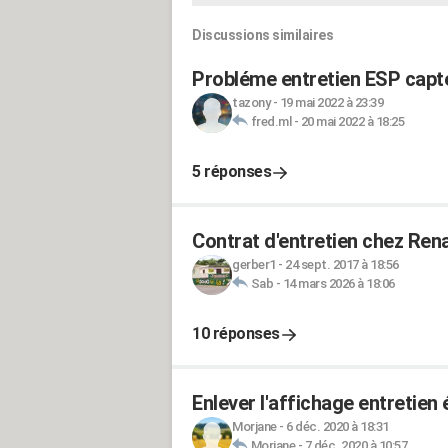
Discussions similaires
Probléme entretien ESP capt
tazony
-
19 mai 2022 à 23:39
fred.ml
-
20 mai 2022 à 18:25
5 réponses
Contrat d'entretien chez Rena
gerber1
-
24 sept. 2017 à 18:56
Sab
-
14 mars 2026 à 18:06
10 réponses
Enlever l'affichage entretien
Morjane
-
6 déc. 2020 à 18:31
Morjane
-
7 déc. 2020 à 10:57