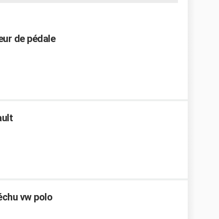
eur de pédale
ult
 échu vw polo