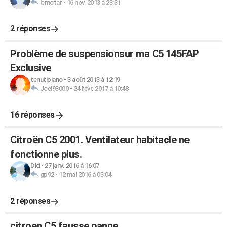
lemotar
-
16 nov. 2013 à 23:31
2 réponses
Problème de suspensionsur ma C5 145FAP
Exclusive
tenutipiano
-
3 août 2013 à 12:19
Joel93000
-
24 févr. 2017 à 10:48
16 réponses
Citroën C5 2001. Ventilateur habitacle ne
fonctionne plus.
Did
-
27 janv. 2016 à 16:07
gp92
-
12 mai 2016 à 03:04
2 réponses
citroen C5 fausse panne