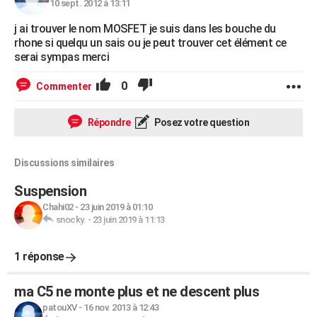
10 sept. 2012 à 13:11
j ai trouver le nom MOSFET je suis dans les bouche du
rhone si quelqu un sais ou je peut trouver cet élément ce
serai sympas merci
0
Commenter
Répondre
Posez votre question
Discussions similaires
Suspension
Chahi02
-
23 juin 2019 à 01:10
snocky.
-
23 juin 2019 à 11:13
1 réponse
ma C5 ne monte plus et ne descent plus
patouXV
-
16 nov. 2013 à 12:43