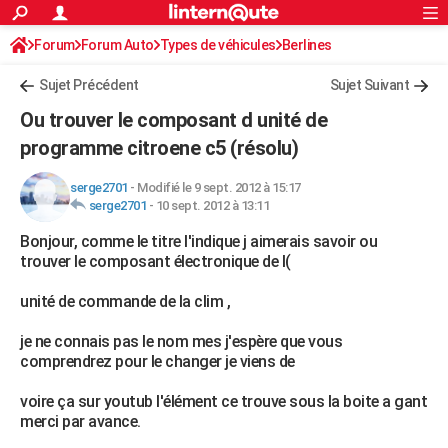
ACTUALITÉS
Forum
Forum Auto
Types de véhicules
Connexion
S'inscrire
Berlines
Rechercher
Société
Education
Villes
Politique
Faits Divers
Monde
+
SPORT
Sujet Précédent
Sujet Suivant
Football
Cyclisme
Forum
Coupe du monde 2026
Tennis
Rugby
CULTURE
Ou trouver le composant d unité de
TNT
Cinéma
Musique
Programme TV
Streaming
Sorties cinéma
+
programme citroene c5 (résolu)
FINANCE
Impôts
Immobilier
Banque
Crédit
Retraite
Epargne
Risques naturels par ville
Assurance
AUTO
serge2701
-
Modifié le 9 sept. 2012 à 15:17
serge2701
-
10 sept. 2012 à 13:11
Réserver un essai
Berlines
Forum auto
Essais
Citadines
SUV
+
HIGH-TECH
Bonjour, comme le titre l'indique j aimerais savoir ou
trouver le composant électronique de l(
Meilleur smartphone
Ordinateurs
Guide high-tech
Mobiles
Internet
Jeux vidéo
+
BRICOLAGE
unité de commande de la clim ,
Aménagement intérieur
Cuisine
Jardinage
+
Forum
Extérieur
Salle de bains
Rangement
WEEK-END
je ne connais pas le nom mes j'espère que vous
Escapades
Expositions
Week-end nature
Guides de France
Patrimoine
Musées
+
LIFESTYLE
comprendrez pour le changer je viens de
Bien-être
Mode
+
Art de vivre
Loisirs
Modes de vie
SANTE
voire ça sur youtub l'élément ce trouve sous la boite a gant
merci par avance.
Guide de la santé
Médicaments
+
Alimentation
Maladies
Sommeil
VOYAGE