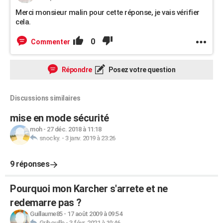
Merci monsieur malin pour cette réponse, je vais vérifier
cela.
0
Commenter
Répondre
Posez votre question
Discussions similaires
mise en mode sécurité
moh
-
27 déc. 2018 à 11:18
snocky.
-
3 janv. 2019 à 23:26
9 réponses
Pourquoi mon Karcher s'arrete et ne
redemarre pas ?
Guillaume85
-
17 août 2009 à 09:54
Gribouille
-
3 févr. 2021 à 19:46