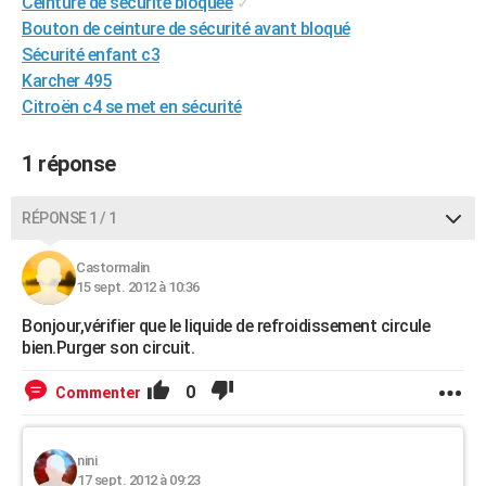
Ceinture de securite bloquee
✓
City break
Voyage de noces
Climat
Destinations
Voyage nature
Forum
+
PHOTO
Bouton de ceinture de sécurité avant bloqué
Sécurité enfant c3
GUIDES D'ACHAT
Karcher 495
Citroën c4 se met en sécurité
BONS PLANS
CARTE DE VOEUX
1 réponse
Carte Bonne année
Carte Pâques
Carte de Noël
Carte Saint-Valentin
Carte d'anniversaire
DICTIONNAIRE
RÉPONSE 1 / 1
Biographies
Expressions
Dictionnaire
Citations
Proverbes
PROGRAMME TV
Castormalin
15 sept. 2012 à 10:36
COPAINS D'AVANT
Bonjour,vérifier que le liquide de refroidissement circule
Se connecter
Collèges
Universités
Service militaire
S'inscrire
Lycées
Primaires
Entreprises
Avis de recherche
AVIS DE DÉCÈS
bien.Purger son circuit.
FORUM
0
Commenter
Lifestyle
Sport
Television
Cinema
Bricolage
Culture
Auto
Voyage
nini
17 sept. 2012 à 09:23