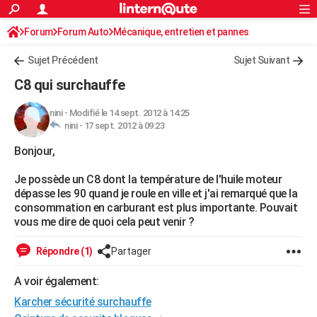
ACTUALITÉS
Forum
Forum Auto
Mécanique, entretien et pannes
Connexion
S'inscrire
Rechercher
Société
Education
Villes
Politique
Faits Divers
Monde
+
SPORT
Sujet Précédent
Sujet Suivant
Football
Cyclisme
Forum
Coupe du monde 2026
Tennis
Rugby
CULTURE
C8 qui surchauffe
TNT
Cinéma
Musique
Programme TV
Streaming
Sorties cinéma
+
FINANCE
nini
-
Modifié le 14 sept. 2012 à 14:25
nini -
17 sept. 2012 à 09:23
Impôts
Immobilier
Banque
Crédit
Retraite
Epargne
Risques naturels par ville
Assurance
AUTO
Bonjour,
Réserver un essai
Berlines
Forum auto
Essais
Citadines
SUV
+
HIGH-TECH
Je possède un C8 dont la température de l'huile moteur
Meilleur smartphone
Ordinateurs
Guide high-tech
Mobiles
Internet
Jeux vidéo
+
BRICOLAGE
dépasse les 90 quand je roule en ville et j'ai remarqué que la
consommation en carburant est plus importante. Pouvait
Aménagement intérieur
Cuisine
Jardinage
+
Forum
Extérieur
Salle de bains
Rangement
WEEK-END
vous me dire de quoi cela peut venir ?
Escapades
Expositions
Week-end nature
Guides de France
Patrimoine
Musées
+
LIFESTYLE
Répondre (1)
Partager
Bien-être
Mode
+
Art de vivre
Loisirs
Modes de vie
SANTE
A voir également:
Karcher sécurité surchauffe
Guide de la santé
Médicaments
+
Alimentation
Maladies
Sommeil
VOYAGE