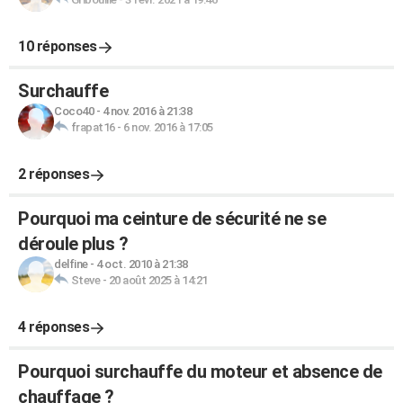
10 réponses
Surchauffe
Coco40
-
4 nov. 2016 à 21:38
frapat16
-
6 nov. 2016 à 17:05
2 réponses
Pourquoi ma ceinture de sécurité ne se
déroule plus ?
delfine
-
4 oct. 2010 à 21:38
Steve
-
20 août 2025 à 14:21
4 réponses
Pourquoi surchauffe du moteur et absence de
chauffage ?