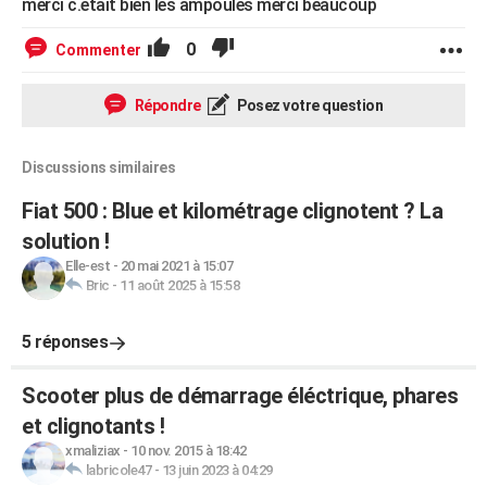
merci c.etait bien les ampoules merci beaucoup
0
Commenter
Répondre
Posez votre question
Discussions similaires
Fiat 500 : Blue et kilométrage clignotent ? La
solution !
Elle-est
-
20 mai 2021 à 15:07
Bric
-
11 août 2025 à 15:58
5 réponses
Scooter plus de démarrage éléctrique, phares
et clignotants !
xmaliziax
-
10 nov. 2015 à 18:42
labricole47
-
13 juin 2023 à 04:29