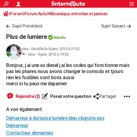
ACTUALITÉS
Forum
Forum Auto
Mécanique, entretien et pannes
Connexion
S'inscrire
Rechercher
Société
Education
Villes
Politique
Faits Divers
Monde
+
SPORT
Sujet Précédent
Sujet Suivant
Football
Cyclisme
Forum
Coupe du monde 2026
Tennis
Rugby
CULTURE
Plus de lumiere
Résolu
TNT
Cinéma
Musique
Programme TV
Streaming
Sorties cinéma
+
FINANCE
nina
-
Modifié le 8 janv. 2013 à 21:02
nina -
9 janv. 2013 à 19:52
Impôts
Immobilier
Banque
Crédit
Retraite
Epargne
Risques naturels par ville
Assurance
AUTO
Bonjour, j.ai une ax diesel j.ai les codes qui fonctionne mais
Réserver un essai
Berlines
Forum auto
Essais
Citadines
SUV
+
HIGH-TECH
pas les phares nous avons changer le comodo et tjours
rien les fusibles sont bons aussi
Meilleur smartphone
Ordinateurs
Guide high-tech
Mobiles
Internet
Jeux vidéo
+
BRICOLAGE
merci si tu peux me depanner
Aménagement intérieur
Cuisine
Jardinage
+
Forum
Extérieur
Salle de bains
Rangement
WEEK-END
Répondre (2)
Posez votre question
Partager
Escapades
Expositions
Week-end nature
Guides de France
Patrimoine
Musées
+
LIFESTYLE
A voir également:
Démarreur à distance lumière bleu clignote pas
Bien-être
Mode
+
Art de vivre
Loisirs
Modes de vie
SANTE
Demarreur
Guide de la santé
Médicaments
+
Alimentation
Maladies
Sommeil
VOYAGE
Contacteur demarreur