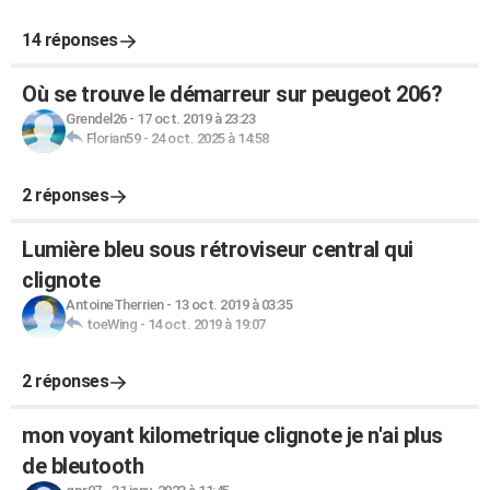
14 réponses
Où se trouve le démarreur sur peugeot 206?
Grendel26
-
17 oct. 2019 à 23:23
Florian59
-
24 oct. 2025 à 14:58
2 réponses
Lumière bleu sous rétroviseur central qui
clignote
AntoineTherrien
-
13 oct. 2019 à 03:35
toeWing
-
14 oct. 2019 à 19:07
2 réponses
mon voyant kilometrique clignote je n'ai plus
de bleutooth