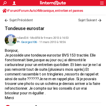
ACTUALITÉS
Forum
Forum Auto
Mécanique, entretien et pannes
Connexion
S'inscrire
Rechercher
Société
Education
Villes
Politique
Faits Divers
Monde
+
SPORT
Sujet Précédent
Sujet Suivant
Football
Cyclisme
Forum
Coupe du monde 2026
Tennis
Rugby
CULTURE
Tondeuse eurostar
TNT
Cinéma
Musique
Programme TV
Streaming
Sorties cinéma
+
FINANCE
roland34
-
Modifié le 9 mars 2013 à 16:53
Georges106
-
11 mars 2013 à 18:56
Impôts
Immobilier
Banque
Crédit
Retraite
Epargne
Risques naturels par ville
Assurance
AUTO
Bonjour,
Réserver un essai
Berlines
Forum auto
Essais
Citadines
SUV
+
HIGH-TECH
Je possède une tondeuse eurostar BVS 153 tractée. Elle
fonctionnait bien,jusque au jour ou j ai démonté le
Meilleur smartphone
Ordinateurs
Guide high-tech
Mobiles
Internet
Jeux vidéo
+
BRICOLAGE
carburateur pour un entretien quotidien .Et bien sur je ne l ai
pas remonté tout de suite.(plusieurs mois après).Et
Aménagement intérieur
Cuisine
Jardinage
+
Forum
Extérieur
Salle de bains
Rangement
WEEK-END
comment rassemble t on tringleries ,ressorts de rappel et
ainsi de suite ??????Je ne m en rappel plus .Si je pouvais
Escapades
Expositions
Week-end nature
Guides de France
Patrimoine
Musées
+
LIFESTYLE
trouver une photo ou un schéma je devrais arriver a la faire
refonctionner. Je compte sur les conseils d un vrai
Bien-être
Mode
+
Art de vivre
Loisirs
Modes de vie
SANTE
bricoleur pour m éguiller .
Merci
Guide de la santé
Médicaments
+
Alimentation
Maladies
Sommeil
VOYAGE