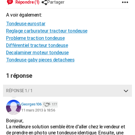
Répondre (1)
Partager
City break
Voyage de noces
Climat
Destinations
Voyage nature
Forum
+
PHOTO
A voir également:
GUIDES D'ACHAT
Tondeuse eurostar
Reglage carburateur tracteur tondeuse
BONS PLANS
Probleme traction tondeuse
CARTE DE VOEUX
Différentiel tracteur tondeuse
Decalaminer moteur tondeuse
Carte Bonne année
Carte Pâques
Carte de Noël
Carte Saint-Valentin
Carte d'anniversaire
DICTIONNAIRE
Tondeuse gaby pieces detachees
Biographies
Expressions
Dictionnaire
Citations
Proverbes
PROGRAMME TV
1 réponse
COPAINS D'AVANT
RÉPONSE 1 / 1
Se connecter
Collèges
Universités
Service militaire
S'inscrire
Lycées
Primaires
Entreprises
Avis de recherche
AVIS DE DÉCÈS
Georges106
177
FORUM
11 mars 2013 à 18:56
Lifestyle
Sport
Television
Cinema
Bricolage
Culture
Auto
Voyage
Bonjour,
La meilleure solution semble être d'aller chez le vendeur et
de prendre en photo une tondeuse identique. Ensuite, une