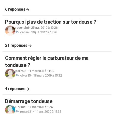
6 réponses
Pourquoi plus de traction sur tondeuse ?
rosenchri
-
25 avr. 2010 à 10:26
cerise
-
10 juil. 2017 à 15:46
21 réponses
Comment régler le carburateur de ma
tondeuse ?
path59
-
11 mai 2008 à 11:39
oliver85
-
18 mars 2009 à 15:32
4 réponses
Démarrage tondeuse
Doume
-
11 avr. 2020 à 12:45
renard31
-
11 avr. 2020 à 18:33