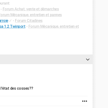
burant
-
Forum Achat, vente et démarches
Forum Mécanique, entretien et pannes
rroie
✓
-
Forum Citadines
sa 1.2 Twinport
-
Forum Mécanique, entretien et
t l'état des cosses??