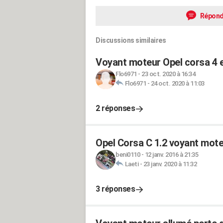
Répond
Discussions similaires
Voyant moteur Opel corsa 4 
Flo6971
-
23 oct. 2020 à 16:34
Flo6971
-
24 oct. 2020 à 11:03
2 réponses
Opel Corsa C 1.2 voyant mote
beni0110
-
12 janv. 2016 à 21:35
Laeti
-
23 janv. 2020 à 11:32
3 réponses