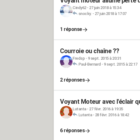
Voyant moteur allumé perte 
Cindy62
-
27 juin 2018 à 15:34
snocky.
-
27 juin 2018 à 17:07
1 réponse
Courroie ou chaîne ??
Fredsp
-
9 sept. 2015 à 20:31
Paul-Bernard
-
9 sept. 2015 à 22:17
2 réponses
Voyant Moteur avec l'éclair q
Lutanta
-
27 févr. 2016 à 19:35
Lutanta
-
28 févr. 2016 à 18:42
6 réponses