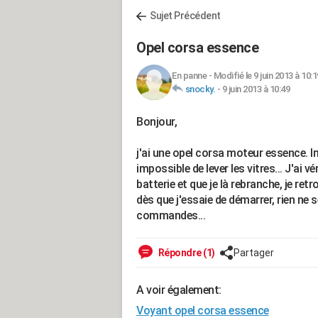
Sujet Précédent
Opel corsa essence
En panne
-
Modifié le 9 juin 2013 à 10:1
snocky.
-
9 juin 2013 à 10:49
Bonjour,
j'ai une opel corsa moteur essence. I
impossible de lever les vitres... J'ai vé
batterie et que je là rebranche, je ret
dès que j'essaie de démarrer, rien ne 
commandes...
Répondre (1)
Partager
A voir également:
Voyant opel corsa essence