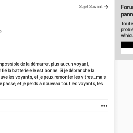
Foru
Sujet Suivant
pann
Toute
probl
9
véhicu
mpossible de la démarrer, plus aucun voyant,
rifié la batterie elle est bonne. Si je débranche la
rouve les voyants, et je peux remonter les vitres...mais
se passe, et je perds à nouveau tout les voyants, les