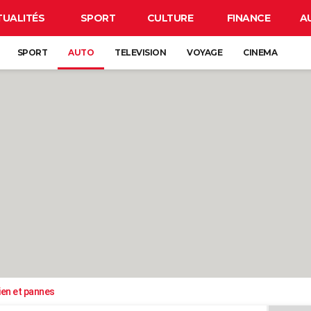
TUALITÉS
SPORT
CULTURE
FINANCE
A
SPORT
AUTO
TELEVISION
VOYAGE
CINEMA
ien et pannes