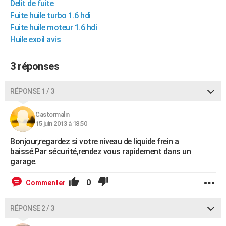
Delit de fuite
City break
Voyage de noces
Climat
Destinations
Voyage nature
Forum
+
PHOTO
Fuite huile turbo 1.6 hdi
Fuite huile moteur 1.6 hdi
GUIDES D'ACHAT
Huile exoil avis
BONS PLANS
3 réponses
CARTE DE VOEUX
Carte Bonne année
Carte Pâques
Carte de Noël
Carte Saint-Valentin
Carte d'anniversaire
RÉPONSE 1 / 3
DICTIONNAIRE
Biographies
Expressions
Dictionnaire
Citations
Proverbes
PROGRAMME TV
Castormalin
15 juin 2013 à 18:50
COPAINS D'AVANT
Bonjour,regardez si votre niveau de liquide frein a
baissé.Par sécurité,rendez vous rapidement dans un
Se connecter
Collèges
Universités
Service militaire
S'inscrire
Lycées
Primaires
Entreprises
Avis de recherche
AVIS DE DÉCÈS
garage.
FORUM
0
Commenter
Lifestyle
Sport
Television
Cinema
Bricolage
Culture
Auto
Voyage
RÉPONSE 2 / 3