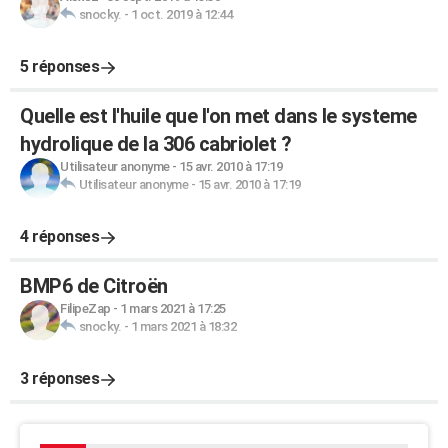
snocky.
-
1 oct. 2019 à 12:44
5 réponses
Quelle est l'huile que l'on met dans le systeme
hydrolique de la 306 cabriolet ?
Utilisateur anonyme
-
15 avr. 2010 à 17:19
Utilisateur anonyme
-
15 avr. 2010 à 17:19
4 réponses
BMP6 de Citroën
FilipeZap
-
1 mars 2021 à 17:25
snocky.
-
1 mars 2021 à 18:32
3 réponses