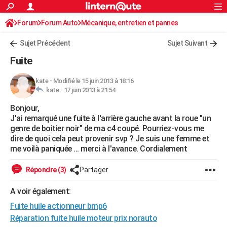
ACTUALITÉS
Forum
Forum Auto
Mécanique, entretien et pannes
Connexion
S'inscrire
Rechercher
Société
Education
Villes
Politique
Faits Divers
Monde
+
SPORT
Sujet Précédent
Sujet Suivant
Football
Cyclisme
Forum
Coupe du monde 2026
Tennis
Rugby
CULTURE
Fuite
TNT
Cinéma
Musique
Programme TV
Streaming
Sorties cinéma
+
FINANCE
kate
-
Modifié le 15 juin 2013 à 18:16
kate -
17 juin 2013 à 21:54
Impôts
Immobilier
Banque
Crédit
Retraite
Epargne
Risques naturels par ville
Assurance
AUTO
Bonjour,
Réserver un essai
Berlines
Forum auto
Essais
Citadines
SUV
+
HIGH-TECH
J'ai remarqué une fuite à l'arrière gauche avant la roue "un
genre de boitier noir" de ma c4 coupé. Pourriez-vous me
Meilleur smartphone
Ordinateurs
Guide high-tech
Mobiles
Internet
Jeux vidéo
+
BRICOLAGE
dire de quoi cela peut provenir svp ? Je suis une femme et
me voilà paniquée ... merci à l'avance. Cordialement
Aménagement intérieur
Cuisine
Jardinage
+
Forum
Extérieur
Salle de bains
Rangement
WEEK-END
Répondre (3)
Partager
Escapades
Expositions
Week-end nature
Guides de France
Patrimoine
Musées
+
LIFESTYLE
A voir également:
Bien-être
Mode
+
Art de vivre
Loisirs
Modes de vie
SANTE
Fuite huile actionneur bmp6
Guide de la santé
Médicaments
+
Alimentation
Maladies
Sommeil
Réparation fuite huile moteur prix norauto
VOYAGE