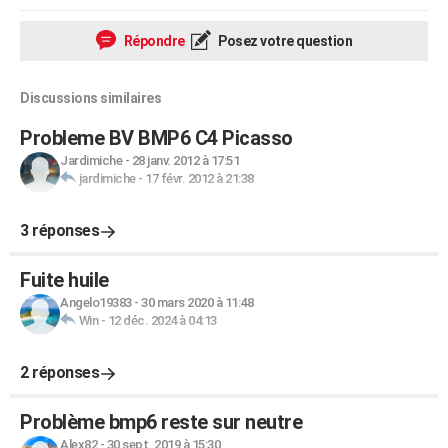
Répondre
Posez votre question
Discussions similaires
Probleme BV BMP6 C4 Picasso
Jardimiche
-
28 janv. 2012 à 17:51
jardimiche
-
17 févr. 2012 à 21:38
3 réponses
Fuite huile
Angelo19383
-
30 mars 2020 à 11:48
Win
-
12 déc. 2024 à 04:13
2 réponses
Problème bmp6 reste sur neutre
Alex82
-
30 sept. 2019 à 15:30