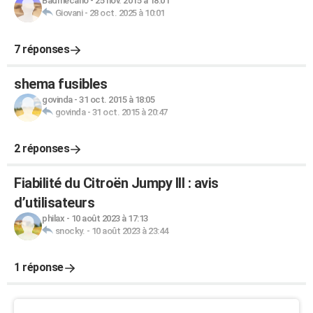
Badmecano
-
25 nov. 2015 à 18:01
Giovani
-
28 oct. 2025 à 10:01
7 réponses
shema fusibles
govinda
-
31 oct. 2015 à 18:05
govinda
-
31 oct. 2015 à 20:47
2 réponses
Fiabilité du Citroën Jumpy III : avis
d’utilisateurs
philax
-
10 août 2023 à 17:13
snocky.
-
10 août 2023 à 23:44
1 réponse