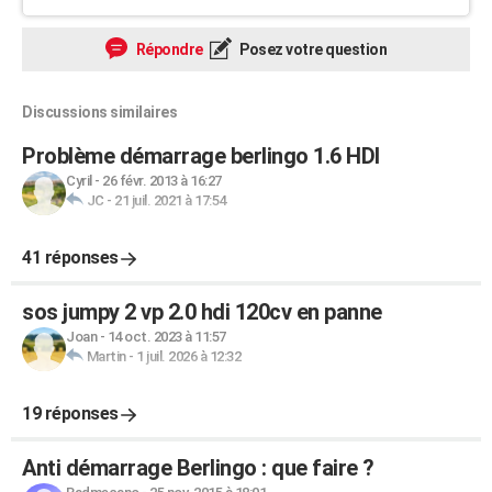
Répondre
Posez votre question
Discussions similaires
Problème démarrage berlingo 1.6 HDI
Cyril
-
26 févr. 2013 à 16:27
JC
-
21 juil. 2021 à 17:54
41 réponses
sos jumpy 2 vp 2.0 hdi 120cv en panne
Joan
-
14 oct. 2023 à 11:57
Martin
-
1 juil. 2026 à 12:32
19 réponses
Anti démarrage Berlingo : que faire ?