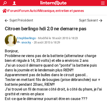
ACTUALITÉS
Forum
Forum Auto
Mécanique, entretien et pannes
Connexion
S'inscrire
Rechercher
Société
Education
Villes
Politique
Faits Divers
Monde
+
SPORT
Sujet Précédent
Sujet Suivant
Football
Cyclisme
Forum
Coupe du monde 2026
Tennis
Rugby
CULTURE
Citroen berlingo hdi 2.0 ne demarre pas
TNT
Cinéma
Musique
Programme TV
Streaming
Sorties cinéma
+
FINANCE
Stephberlingo
-
Modifié le 18 août 2013 à 18:23
snocky.
-
20 août 2013 à 18:29
Impôts
Immobilier
Banque
Crédit
Retraite
Epargne
Risques naturels par ville
Assurance
AUTO
Bonjour,
Réserver un essai
Berlines
Forum auto
Essais
Citadines
SUV
+
HIGH-TECH
Problème ne viens pas de la batterie (alternateur charge
bien et régule à 14, 35 volts) et elle a environs 2 ans
Meilleur smartphone
Ordinateurs
Guide high-tech
Mobiles
Internet
Jeux vidéo
+
BRICOLAGE
J'ai un souci il démarre quand on "ponte" la batterie puis
dans la journée et le lendemain plus RIEN!!!
Aménagement intérieur
Cuisine
Jardinage
+
Forum
Extérieur
Salle de bains
Rangement
WEEK-END
Apparemment pas de bulles dans le circuit gasoil...
Tester en mettant fils de bougies (prise débranchée) sur +
Escapades
Expositions
Week-end nature
Guides de France
Patrimoine
Musées
+
LIFESTYLE
batterie pendant 20sec, RIEN!!!
J'ai trouvé un fil de masse côté droit, à côté du phare, je l'ai
Bien-être
Mode
+
Art de vivre
Loisirs
Modes de vie
SANTE
gratté et remis en place
Est-ce que le démarreur pourrait être en cause ???
Guide de la santé
Médicaments
+
Alimentation
Maladies
Sommeil
VOYAGE