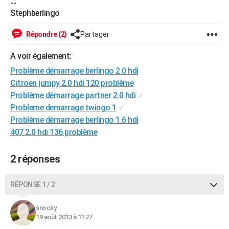
--
City break
Voyage de noces
Climat
Destinations
Voyage nature
Forum
+
Stephberlingo
PHOTO
GUIDES D'ACHAT
Répondre (2)
Partager
BONS PLANS
A voir également:
Problème démarrage berlingo 2.0 hdi
CARTE DE VOEUX
Citroen jumpy 2.0 hdi 120 problème
Carte Bonne année
Carte Pâques
Carte de Noël
Carte Saint-Valentin
Carte d'anniversaire
Problème démarrage partner 2.0 hdi
✓
DICTIONNAIRE
Probleme demarrage twingo 1
✓
Biographies
Expressions
Dictionnaire
Citations
Proverbes
PROGRAMME TV
Problème démarrage berlingo 1.6 hdi
407 2.0 hdi 136 problème
COPAINS D'AVANT
Se connecter
Collèges
Universités
Service militaire
S'inscrire
Lycées
Primaires
Entreprises
Avis de recherche
2 réponses
AVIS DE DÉCÈS
FORUM
RÉPONSE 1 / 2
Lifestyle
Sport
Television
Cinema
Bricolage
Culture
Auto
Voyage
snocky.
19 août 2013 à 11:27