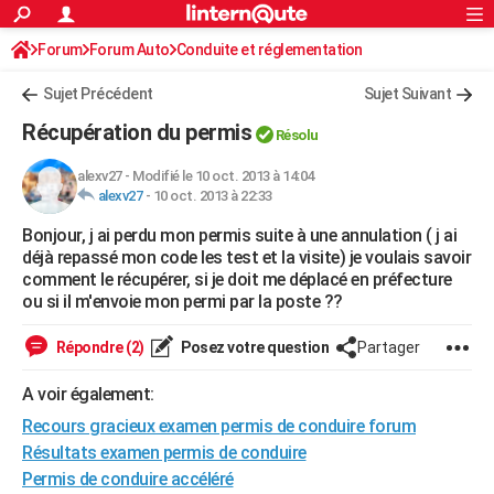
ACTUALITÉS
Forum
Forum Auto
Conduite et réglementation
Connexion
S'inscrire
Rechercher
Société
Education
Villes
Politique
Faits Divers
Monde
+
SPORT
Radars et permis
Sujet Précédent
Sujet Suivant
Football
Cyclisme
Forum
Coupe du monde 2026
Tennis
Rugby
CULTURE
Récupération du permis
Résolu
TNT
Cinéma
Musique
Programme TV
Streaming
Sorties cinéma
+
FINANCE
alexv27
-
Modifié le 10 oct. 2013 à 14:04
alexv27
-
10 oct. 2013 à 22:33
Impôts
Immobilier
Banque
Crédit
Retraite
Epargne
Risques naturels par ville
Assurance
AUTO
Bonjour, j ai perdu mon permis suite à une annulation ( j ai
Réserver un essai
Berlines
Forum auto
Essais
Citadines
SUV
+
HIGH-TECH
déjà repassé mon code les test et la visite) je voulais savoir
comment le récupérer, si je doit me déplacé en préfecture
Meilleur smartphone
Ordinateurs
Guide high-tech
Mobiles
Internet
Jeux vidéo
+
BRICOLAGE
ou si il m'envoie mon permi par la poste ??
Aménagement intérieur
Cuisine
Jardinage
+
Forum
Extérieur
Salle de bains
Rangement
WEEK-END
Répondre (2)
Posez votre question
Partager
Escapades
Expositions
Week-end nature
Guides de France
Patrimoine
Musées
+
LIFESTYLE
A voir également:
Recours gracieux examen permis de conduire forum
Bien-être
Mode
+
Art de vivre
Loisirs
Modes de vie
SANTE
Résultats examen permis de conduire
Guide de la santé
Médicaments
+
Alimentation
Maladies
Sommeil
VOYAGE
Permis de conduire accéléré