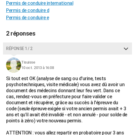
Permis de conduire international
City break
Voyage de noces
Climat
Destinations
Voyage nature
Forum
+
PHOTO
Permis de conduire d
Permis de conduire e
GUIDES D'ACHAT
BONS PLANS
2 réponses
CARTE DE VOEUX
RÉPONSE 1 / 2
Carte Bonne année
Carte Pâques
Carte de Noël
Carte Saint-Valentin
Carte d'anniversaire
DICTIONNAIRE
Tisuisse
Biographies
Expressions
Dictionnaire
Citations
Proverbes
10 oct. 2013 à 16:08
PROGRAMME TV
Si tout est OK (analyse de sang ou d'urine, tests
COPAINS D'AVANT
psychotechniques, visite médicale) vous avez dû avoir un
document des médecins donnant leur feu vert. Dans ce
Se connecter
Collèges
Universités
Service militaire
S'inscrire
Lycées
Primaires
Entreprises
Avis de recherche
AVIS DE DÉCÈS
cas, rendez-vous en préfecture pour faire valider ce
document et récupérer, grâce au succès à l'épreuve du
FORUM
code (seule épreuve exigée si votre ancien permis avait + 3
ans et qu'il avait été invalidé - et non annulé - pour solde de
Lifestyle
Sport
Television
Cinema
Bricolage
Culture
Auto
Voyage
points à zéro) votre nouveau permis.
ATTENTION : vous allez repartir en probatoire pour 3 ans