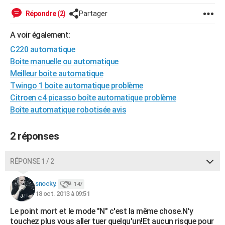
City break
Voyage de noces
Climat
Destinations
Voyage nature
Forum
+
PHOTO
Répondre (2)
Partager
GUIDES D'ACHAT
A voir également:
C220 automatique
BONS PLANS
Boite manuelle ou automatique
CARTE DE VOEUX
Meilleur boite automatique
Twingo 1 boite automatique problème
Carte Bonne année
Carte Pâques
Carte de Noël
Carte Saint-Valentin
Carte d'anniversaire
DICTIONNAIRE
Citroen c4 picasso boîte automatique problème
Boîte automatique robotisée avis
Biographies
Expressions
Dictionnaire
Citations
Proverbes
PROGRAMME TV
COPAINS D'AVANT
2 réponses
Se connecter
Collèges
Universités
Service militaire
S'inscrire
Lycées
Primaires
Entreprises
Avis de recherche
AVIS DE DÉCÈS
RÉPONSE 1 / 2
FORUM
snocky.
147
Lifestyle
Sport
Television
Cinema
Bricolage
Culture
Auto
Voyage
18 oct. 2013 à 09:51
Le point mort et le mode "N" c'est la même chose.N'y
touchez plus vous aller tuer quelqu'un!Et aucun risque pour