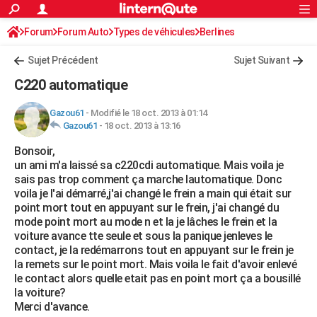
ACTUALITÉS
Forum
Forum Auto
Types de véhicules
Connexion
S'inscrire
Berlines
Rechercher
Société
Education
Villes
Politique
Faits Divers
Monde
+
SPORT
Sujet Précédent
Sujet Suivant
Football
Cyclisme
Forum
Coupe du monde 2026
Tennis
Rugby
CULTURE
C220 automatique
TNT
Cinéma
Musique
Programme TV
Streaming
Sorties cinéma
+
FINANCE
Gazou61
-
Modifié le 18 oct. 2013 à 01:14
Gazou61
-
18 oct. 2013 à 13:16
Impôts
Immobilier
Banque
Crédit
Retraite
Epargne
Risques naturels par ville
Assurance
AUTO
Bonsoir,
Réserver un essai
Berlines
Forum auto
Essais
Citadines
SUV
+
HIGH-TECH
un ami m'a laissé sa c220cdi automatique. Mais voila je
sais pas trop comment ça marche lautomatique. Donc
Meilleur smartphone
Ordinateurs
Guide high-tech
Mobiles
Internet
Jeux vidéo
+
BRICOLAGE
voila je l'ai démarré,j'ai changé le frein a main qui était sur
point mort tout en appuyant sur le frein, j'ai changé du
Aménagement intérieur
Cuisine
Jardinage
+
Forum
Extérieur
Salle de bains
Rangement
WEEK-END
mode point mort au mode n et la je lâches le frein et la
voiture avance tte seule et sous la panique jenleves le
Escapades
Expositions
Week-end nature
Guides de France
Patrimoine
Musées
+
LIFESTYLE
contact, je la redémarrons tout en appuyant sur le frein je
la remets sur le point mort. Mais voila le fait d'avoir enlevé
Bien-être
Mode
+
Art de vivre
Loisirs
Modes de vie
SANTE
le contact alors quelle etait pas en point mort ça a bousillé
la voiture?
Guide de la santé
Médicaments
+
Alimentation
Maladies
Sommeil
VOYAGE
Merci d'avance.