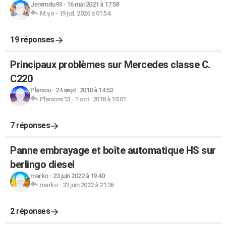
Jeremdu93
-
16 mai 2021 à 17:58
M.y.e
-
19 juil. 2026 à 01:54
19 réponses
Principaux problèmes sur Mercedes classe C.
C220
Planiou
-
24 sept. 2018 à 14:53
Planions13
-
1 oct. 2018 à 10:01
7 réponses
Panne embrayage et boîte automatique HS sur
berlingo diesel
marko
-
23 juin 2022 à 19:40
marko
-
23 juin 2022 à 21:36
2 réponses