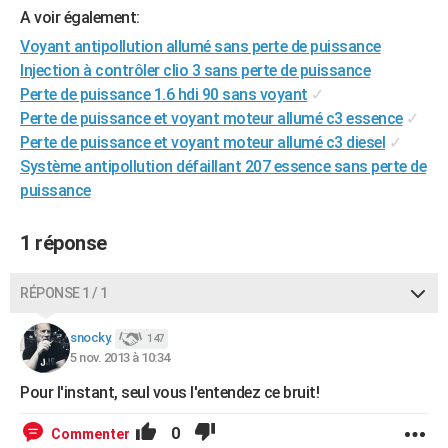
A voir également:
City break
Voyage de noces
Climat
Destinations
Voyage nature
Forum
+
PHOTO
Voyant antipollution allumé sans perte de puissance
GUIDES D'ACHAT
Injection à contrôler clio 3 sans perte de puissance
Perte de puissance 1.6 hdi 90 sans voyant
✓
BONS PLANS
Perte de puissance et voyant moteur allumé c3 essence
✓
Perte de puissance et voyant moteur allumé c3 diesel
✓
CARTE DE VOEUX
Système antipollution défaillant 207 essence sans perte de
Carte Bonne année
Carte Pâques
Carte de Noël
Carte Saint-Valentin
Carte d'anniversaire
DICTIONNAIRE
puissance
Biographies
Expressions
Dictionnaire
Citations
Proverbes
PROGRAMME TV
1 réponse
COPAINS D'AVANT
RÉPONSE 1 / 1
Se connecter
Collèges
Universités
Service militaire
S'inscrire
Lycées
Primaires
Entreprises
Avis de recherche
AVIS DE DÉCÈS
snocky.
147
FORUM
5 nov. 2013 à 10:34
Lifestyle
Sport
Television
Cinema
Bricolage
Culture
Auto
Voyage
Pour l'instant, seul vous l'entendez ce bruit!
0
Commenter