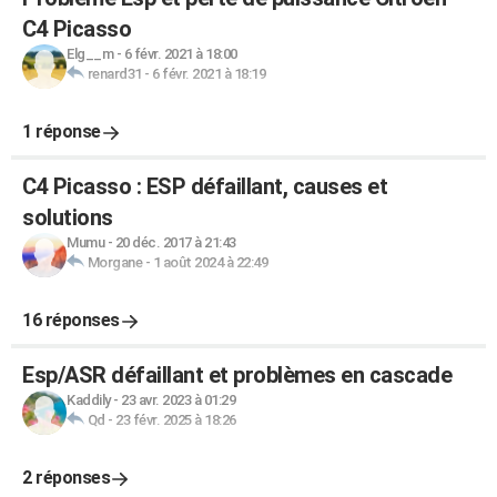
C4 Picasso
Elg__m
-
6 févr. 2021 à 18:00
renard31
-
6 févr. 2021 à 18:19
1 réponse
C4 Picasso : ESP défaillant, causes et
solutions
Mumu
-
20 déc. 2017 à 21:43
Morgane
-
1 août 2024 à 22:49
16 réponses
Esp/ASR défaillant et problèmes en cascade
Kaddily
-
23 avr. 2023 à 01:29
Qd
-
23 févr. 2025 à 18:26
2 réponses