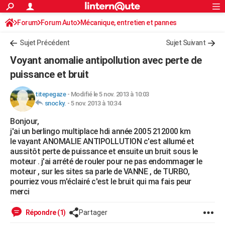
ACTUALITÉS
Forum
Forum Auto
Mécanique, entretien et pannes
Connexion
S'inscrire
Rechercher
Société
Education
Villes
Politique
Faits Divers
Monde
+
SPORT
Sujet Précédent
Sujet Suivant
Football
Cyclisme
Forum
Coupe du monde 2026
Tennis
Rugby
CULTURE
Voyant anomalie antipollution avec perte de
TNT
Cinéma
Musique
Programme TV
Streaming
Sorties cinéma
+
puissance et bruit
FINANCE
Impôts
Immobilier
Banque
Crédit
Retraite
Epargne
Risques naturels par ville
Assurance
AUTO
titepegaze
-
Modifié le 5 nov. 2013 à 10:03
snocky.
-
5 nov. 2013 à 10:34
Réserver un essai
Berlines
Forum auto
Essais
Citadines
SUV
+
HIGH-TECH
Bonjour,
j'ai un berlingo multiplace hdi année 2005 212000 km
Meilleur smartphone
Ordinateurs
Guide high-tech
Mobiles
Internet
Jeux vidéo
+
BRICOLAGE
le vayant ANOMALIE ANTIPOLLUTION c'est allumé et
aussitôt perte de puissance et ensuite un bruit sous le
Aménagement intérieur
Cuisine
Jardinage
+
Forum
Extérieur
Salle de bains
Rangement
WEEK-END
moteur . j'ai arrété de rouler pour ne pas endommager le
moteur , sur les sites sa parle de VANNE , de TURBO,
Escapades
Expositions
Week-end nature
Guides de France
Patrimoine
Musées
+
LIFESTYLE
pourriez vous m'éclairé c'est le bruit qui ma fais peur
merci
Bien-être
Mode
+
Art de vivre
Loisirs
Modes de vie
SANTE
Répondre (1)
Partager
Guide de la santé
Médicaments
+
Alimentation
Maladies
Sommeil
VOYAGE