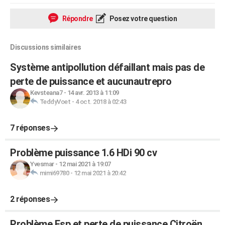
Répondre
Posez votre question
Discussions similaires
Système antipollution défaillant mais pas de
perte de puissance et aucunautrepro
Kevsteana7
-
14 avr. 2013 à 11:09
TeddyVoet
-
4 oct. 2018 à 02:43
7 réponses
Problème puissance 1.6 HDi 90 cv
Yvesmar
-
12 mai 2021 à 19:07
mimi69780
-
12 mai 2021 à 20:42
2 réponses
Problème Esp et perte de puissance Citroën