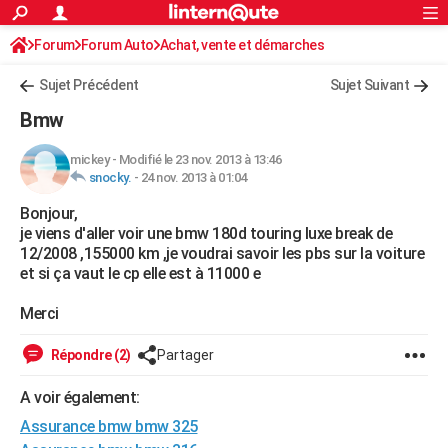
ACTUALITÉS
Forum
Forum Auto
Achat, vente et démarches
Connexion
S'inscrire
Rechercher
Société
Education
Villes
Politique
Faits Divers
Monde
+
SPORT
Sujet Précédent
Sujet Suivant
Football
Cyclisme
Forum
Coupe du monde 2026
Tennis
Rugby
CULTURE
Bmw
TNT
Cinéma
Musique
Programme TV
Streaming
Sorties cinéma
+
FINANCE
mickey
-
Modifié le 23 nov. 2013 à 13:46
snocky.
-
24 nov. 2013 à 01:04
Impôts
Immobilier
Banque
Crédit
Retraite
Epargne
Risques naturels par ville
Assurance
AUTO
Bonjour,
Réserver un essai
Berlines
Forum auto
Essais
Citadines
SUV
+
HIGH-TECH
je viens d'aller voir une bmw 180d touring luxe break de
12/2008 ,155000 km ,je voudrai savoir les pbs sur la voiture
Meilleur smartphone
Ordinateurs
Guide high-tech
Mobiles
Internet
Jeux vidéo
+
BRICOLAGE
et si ça vaut le cp elle est à 11000 e
Aménagement intérieur
Cuisine
Jardinage
+
Forum
Extérieur
Salle de bains
Rangement
WEEK-END
Merci
Escapades
Expositions
Week-end nature
Guides de France
Patrimoine
Musées
+
LIFESTYLE
Répondre (2)
Partager
Bien-être
Mode
+
Art de vivre
Loisirs
Modes de vie
SANTE
A voir également:
Assurance bmw bmw 325
Guide de la santé
Médicaments
+
Alimentation
Maladies
Sommeil
VOYAGE