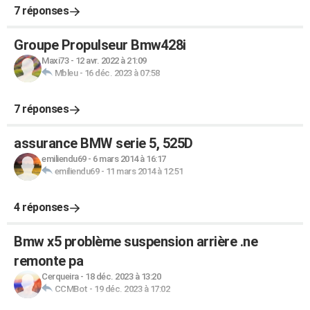
7 réponses
Groupe Propulseur Bmw428i
Maxi73
-
12 avr. 2022 à 21:09
Mbleu
-
16 déc. 2023 à 07:58
7 réponses
assurance BMW serie 5, 525D
emiliendu69
-
6 mars 2014 à 16:17
emiliendu69
-
11 mars 2014 à 12:51
4 réponses
Bmw x5 problème suspension arrière .ne
remonte pa
Cerqueira
-
18 déc. 2023 à 13:20
CCMBot
-
19 déc. 2023 à 17:02