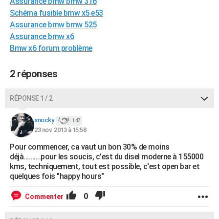
Assurance bmw bmw 316
City break
Voyage de noces
Climat
Destinations
Voyage nature
Forum
+
PHOTO
Schéma fusible bmw x5 e53
Assurance bmw bmw 525
GUIDES D'ACHAT
Assurance bmw x6
Bmw x6 forum problème
BONS PLANS
CARTE DE VOEUX
2 réponses
Carte Bonne année
Carte Pâques
Carte de Noël
Carte Saint-Valentin
Carte d'anniversaire
DICTIONNAIRE
RÉPONSE 1 / 2
Biographies
Expressions
Dictionnaire
Citations
Proverbes
PROGRAMME TV
snocky.
147
23 nov. 2013 à 15:58
COPAINS D'AVANT
Pour commencer, ca vaut un bon 30% de moins
Se connecter
Collèges
Universités
Service militaire
S'inscrire
Lycées
Primaires
Entreprises
Avis de recherche
AVIS DE DÉCÈS
déjà..........pour les soucis, c'est du disel moderne à 155000
kms, techniquement, tout est possible, c'est open bar et
FORUM
quelques fois "happy hours"
Lifestyle
Sport
Television
Cinema
Bricolage
Culture
Auto
Voyage
0
Commenter