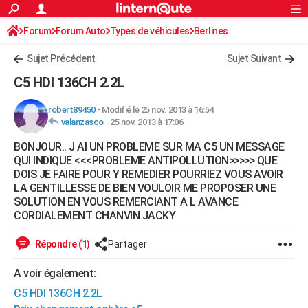
ACTUALITÉS
Forum
Forum Auto
Types de véhicules
Connexion
S'inscrire
Berlines
Rechercher
Société
Education
Villes
Politique
Faits Divers
Monde
+
SPORT
Sujet Précédent
Sujet Suivant
Football
Cyclisme
Forum
Coupe du monde 2026
Tennis
Rugby
CULTURE
C5 HDI 136CH 2.2L
TNT
Cinéma
Musique
Programme TV
Streaming
Sorties cinéma
+
FINANCE
robert89450
-
Modifié le 25 nov. 2013 à 16:54
valanzasco
-
25 nov. 2013 à 17:06
Impôts
Immobilier
Banque
Crédit
Retraite
Epargne
Risques naturels par ville
Assurance
AUTO
BONJOUR.. J AI UN PROBLEME SUR MA C5 UN MESSAGE
Réserver un essai
Berlines
Forum auto
Essais
Citadines
SUV
+
HIGH-TECH
QUI INDIQUE <<<PROBLEME ANTIPOLLUTION>>>>> QUE
DOIS JE FAIRE POUR Y REMEDIER POURRIEZ VOUS AVOIR
Meilleur smartphone
Ordinateurs
Guide high-tech
Mobiles
Internet
Jeux vidéo
+
BRICOLAGE
LA GENTILLESSE DE BIEN VOULOIR ME PROPOSER UNE
SOLUTION EN VOUS REMERCIANT A L AVANCE
Aménagement intérieur
Cuisine
Jardinage
+
Forum
Extérieur
Salle de bains
Rangement
WEEK-END
CORDIALEMENT CHANVIN JACKY
Escapades
Expositions
Week-end nature
Guides de France
Patrimoine
Musées
+
LIFESTYLE
Répondre (1)
Partager
Bien-être
Mode
+
Art de vivre
Loisirs
Modes de vie
SANTE
A voir également:
C5 HDI 136CH 2.2L
Guide de la santé
Médicaments
+
Alimentation
Maladies
Sommeil
VOYAGE