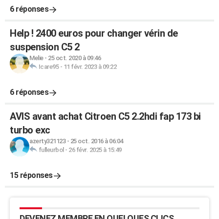
6 réponses
Help ! 2400 euros pour changer vérin de
suspension C5 2
Melie
-
25 oct. 2020 à 09:46
Icare95
-
11 févr. 2023 à 09:22
6 réponses
AVIS avant achat Citroen C5 2.2hdi fap 173 bi
turbo exc
azerty321123
-
25 oct. 2016 à 06:04
fulleurbol
-
26 févr. 2025 à 15:49
15 réponses
DEVENEZ MEMBRE EN QUELQUES CLICS