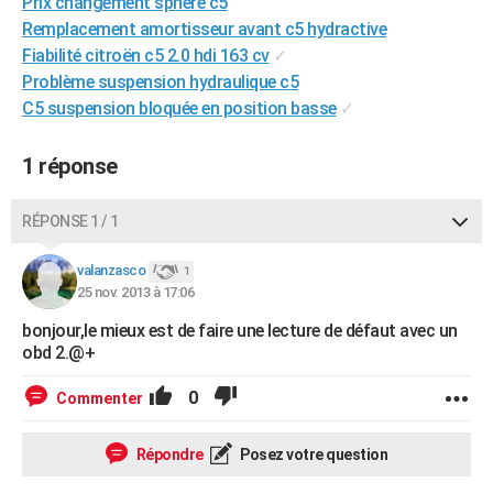
Prix changement sphère c5
City break
Voyage de noces
Climat
Destinations
Voyage nature
Forum
+
PHOTO
Remplacement amortisseur avant c5 hydractive
Fiabilité citroën c5 2.0 hdi 163 cv
✓
GUIDES D'ACHAT
Problème suspension hydraulique c5
C5 suspension bloquée en position basse
✓
BONS PLANS
CARTE DE VOEUX
1 réponse
Carte Bonne année
Carte Pâques
Carte de Noël
Carte Saint-Valentin
Carte d'anniversaire
DICTIONNAIRE
RÉPONSE 1 / 1
Biographies
Expressions
Dictionnaire
Citations
Proverbes
PROGRAMME TV
valanzasco
1
25 nov. 2013 à 17:06
COPAINS D'AVANT
bonjour,le mieux est de faire une lecture de défaut avec un
Se connecter
Collèges
Universités
Service militaire
S'inscrire
Lycées
Primaires
Entreprises
Avis de recherche
AVIS DE DÉCÈS
obd 2.@+
FORUM
0
Commenter
Lifestyle
Sport
Television
Cinema
Bricolage
Culture
Auto
Voyage
Répondre
Posez votre question