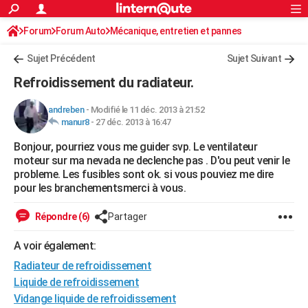
ACTUALITÉS
Forum
Forum Auto
Mécanique, entretien et pannes
Connexion
S'inscrire
Rechercher
Société
Education
Villes
Politique
Faits Divers
Monde
+
SPORT
Sujet Précédent
Sujet Suivant
Football
Cyclisme
Forum
Coupe du monde 2026
Tennis
Rugby
CULTURE
Refroidissement du radiateur.
TNT
Cinéma
Musique
Programme TV
Streaming
Sorties cinéma
+
FINANCE
andreben
-
Modifié le 11 déc. 2013 à 21:52
manur8
-
27 déc. 2013 à 16:47
Impôts
Immobilier
Banque
Crédit
Retraite
Epargne
Risques naturels par ville
Assurance
AUTO
Bonjour, pourriez vous me guider svp. Le ventilateur
Réserver un essai
Berlines
Forum auto
Essais
Citadines
SUV
+
HIGH-TECH
moteur sur ma nevada ne declenche pas . D'ou peut venir le
probleme. Les fusibles sont ok. si vous pouviez me dire
Meilleur smartphone
Ordinateurs
Guide high-tech
Mobiles
Internet
Jeux vidéo
+
BRICOLAGE
pour les branchementsmerci à vous.
Aménagement intérieur
Cuisine
Jardinage
+
Forum
Extérieur
Salle de bains
Rangement
WEEK-END
Répondre (6)
Partager
Escapades
Expositions
Week-end nature
Guides de France
Patrimoine
Musées
+
LIFESTYLE
A voir également:
Radiateur de refroidissement
Bien-être
Mode
+
Art de vivre
Loisirs
Modes de vie
SANTE
Liquide de refroidissement
Guide de la santé
Médicaments
+
Alimentation
Maladies
Sommeil
VOYAGE
Vidange liquide de refroidissement