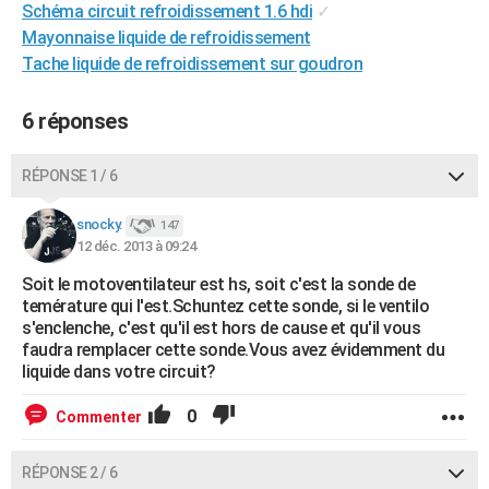
Schéma circuit refroidissement 1.6 hdi
✓
City break
Voyage de noces
Climat
Destinations
Voyage nature
Forum
+
PHOTO
Mayonnaise liquide de refroidissement
Tache liquide de refroidissement sur goudron
GUIDES D'ACHAT
BONS PLANS
6 réponses
CARTE DE VOEUX
RÉPONSE 1 / 6
Carte Bonne année
Carte Pâques
Carte de Noël
Carte Saint-Valentin
Carte d'anniversaire
DICTIONNAIRE
snocky.
147
Biographies
Expressions
Dictionnaire
Citations
Proverbes
12 déc. 2013 à 09:24
PROGRAMME TV
Soit le motoventilateur est hs, soit c'est la sonde de
COPAINS D'AVANT
temérature qui l'est.Schuntez cette sonde, si le ventilo
s'enclenche, c'est qu'il est hors de cause et qu'il vous
Se connecter
Collèges
Universités
Service militaire
S'inscrire
Lycées
Primaires
Entreprises
Avis de recherche
AVIS DE DÉCÈS
faudra remplacer cette sonde.Vous avez évidemment du
liquide dans votre circuit?
FORUM
0
Commenter
Lifestyle
Sport
Television
Cinema
Bricolage
Culture
Auto
Voyage
RÉPONSE 2 / 6