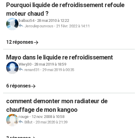
Pourquoi liquide de refroidissement refoule
moteur chaud ?
balbaz54
-
28 mai 2010 à 12:22
Jeroulepourvous
-
21 févr. 2022 à 14:11
12 réponses
Mayo dans le liquide re refroidissement
Wiwy30
-
28 mai 2019 à 18:59
renard31
-
29 mai 2019 à 00:35
6 réponses
comment demonter mon radiateur de
chauffage de mon kangoo
rouge
-
12 nov. 2008 à 10:58
Billut
-
20 mai 2020 à 21:39