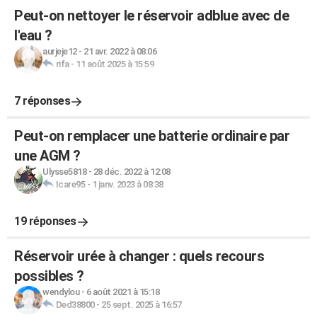
Peut-on nettoyer le réservoir adblue avec de
l'eau ?
aurjeje12
-
21 avr. 2022 à 08:06
rifa
-
11 août 2025 à 15:59
7 réponses
Peut-on remplacer une batterie ordinaire par
une AGM ?
Ulysse5818
-
28 déc. 2022 à 12:08
Icare95
-
1 janv. 2023 à 08:38
19 réponses
Réservoir urée à changer : quels recours
possibles ?
wendylou
-
6 août 2021 à 15:18
Ded38800
-
25 sept. 2025 à 16:57