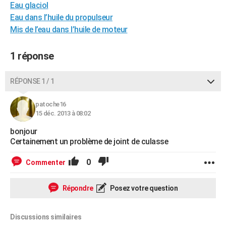
Eau glaciol
City break
Voyage de noces
Climat
Destinations
Voyage nature
Forum
+
PHOTO
Eau dans l’huile du propulseur
Mis de l’eau dans l’huile de moteur
GUIDES D'ACHAT
BONS PLANS
1 réponse
CARTE DE VOEUX
RÉPONSE 1 / 1
Carte Bonne année
Carte Pâques
Carte de Noël
Carte Saint-Valentin
Carte d'anniversaire
DICTIONNAIRE
patoche16
Biographies
Expressions
Dictionnaire
Citations
Proverbes
15 déc. 2013 à 08:02
PROGRAMME TV
bonjour
COPAINS D'AVANT
Certainement un problème de joint de culasse
Se connecter
Collèges
Universités
Service militaire
S'inscrire
Lycées
Primaires
Entreprises
Avis de recherche
AVIS DE DÉCÈS
0
Commenter
FORUM
Répondre
Posez votre question
Lifestyle
Sport
Television
Cinema
Bricolage
Culture
Auto
Voyage
Discussions similaires