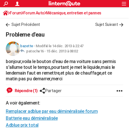
ACTUALITÉS
Forum
Forum Auto
Mécanique, entretien et pannes
Connexion
S'inscrire
Rechercher
Société
Education
Villes
Politique
Faits Divers
Monde
+
SPORT
Sujet Précédent
Sujet Suivant
Football
Cyclisme
Forum
Coupe du monde 2026
Tennis
Rugby
CULTURE
Probleme d'eau
TNT
Cinéma
Musique
Programme TV
Streaming
Sorties cinéma
+
FINANCE
bazette
-
Modifié le 14 déc. 2013 à 22:47
patoche16 -
15 déc. 2013 à 08:02
Impôts
Immobilier
Banque
Crédit
Retraite
Epargne
Risques naturels par ville
Assurance
AUTO
bonjour,voila le bouton d'eau de ma voiture sans permis
Réserver un essai
Berlines
Forum auto
Essais
Citadines
SUV
+
HIGH-TECH
s'allume tout le temps,pourtant je met le liquide,mais le
lendemain faut en remettre,et plus de chauffage,et ce
Meilleur smartphone
Ordinateurs
Guide high-tech
Mobiles
Internet
Jeux vidéo
+
BRICOLAGE
matin pas pu demarrer,merci
Aménagement intérieur
Cuisine
Jardinage
+
Forum
Extérieur
Salle de bains
Rangement
WEEK-END
Répondre (1)
Partager
Escapades
Expositions
Week-end nature
Guides de France
Patrimoine
Musées
+
LIFESTYLE
A voir également:
Remplacer adblue par eau déminéralisée forum
Bien-être
Mode
+
Art de vivre
Loisirs
Modes de vie
SANTE
Batterie eau déminéralisée
Guide de la santé
Médicaments
+
Alimentation
Maladies
Sommeil
VOYAGE
Adblue prix total