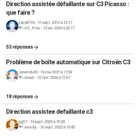
Direction assistée défaillante sur C3 Picasso :
que faire ?
zaza8176
-
17 sept. 2013 à 12:17
stf_frmu
-
12 avr. 2026 à 22:17
53 réponses
Problème de boîte automatique sur Citroën C3
Jeremdu93
-
16 mai 2021 à 17:58
AniaD
-
13 févr. 2026 à 17:57
18 réponses
Direction assistee defaillante c3
gg57
-
14 sept. 2023 à 15:28
snocky.
-
15 sept. 2023 à 19:45