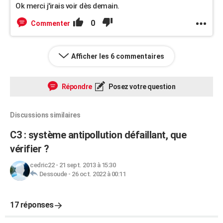
Ok merci j'irais voir dès demain.
0
Commenter
Afficher les 6 commentaires
Répondre
Posez votre question
Discussions similaires
C3 : système antipollution défaillant, que
vérifier ?
cedric22
-
21 sept. 2013 à 15:30
Dessoude
-
26 oct. 2022 à 00:11
17 réponses