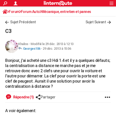
ACTUALITÉS
Forum
Forum Auto
Mécanique, entretien et pannes
Connexion
S'inscrire
Rechercher
Société
Education
Villes
Politique
Faits Divers
Monde
+
SPORT
Sujet Précédent
Sujet Suivant
Football
Cyclisme
Forum
Coupe du monde 2026
Tennis
Rugby
CULTURE
C3
TNT
Cinéma
Musique
Programme TV
Streaming
Sorties cinéma
+
FINANCE
Khaliss
-
Modifié le 29 déc. 2013 à 12:13
Impôts
Immobilier
Banque
Crédit
Retraite
Epargne
Risques naturels par ville
Assurance
AUTO
Georges106
-
29 déc. 2013 à 15:06
Réserver un essai
Berlines
Forum auto
Essais
Citadines
SUV
+
HIGH-TECH
Bonjour, j'ai acheté une c3 Hdi 1.4 et il y a quelques défauts;
la centralisation a distance ne marche pas et je me
Meilleur smartphone
Ordinateurs
Guide high-tech
Mobiles
Internet
Jeux vidéo
+
BRICOLAGE
retrouve donc avec 2 clefs une pour ouvrir la voiture et
l'autre pour démarrer. La clef pour ouvrir la porte est une
Aménagement intérieur
Cuisine
Jardinage
+
Forum
Extérieur
Salle de bains
Rangement
WEEK-END
clef de peugeot. Aurait il une solution pour avoir la
centralisation à distance ?
Escapades
Expositions
Week-end nature
Guides de France
Patrimoine
Musées
+
LIFESTYLE
Répondre (1)
Partager
Bien-être
Mode
+
Art de vivre
Loisirs
Modes de vie
SANTE
A voir également:
Guide de la santé
Médicaments
+
Alimentation
Maladies
Sommeil
VOYAGE