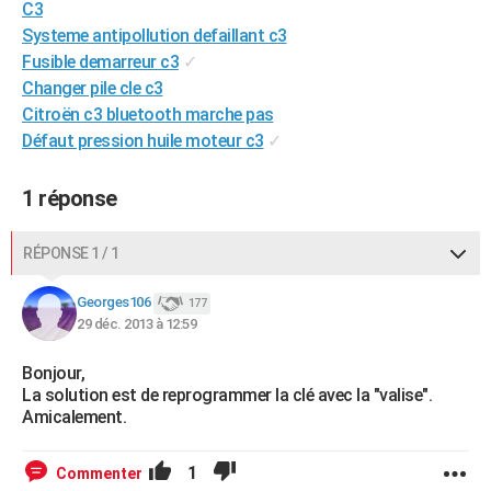
C3
City break
Voyage de noces
Climat
Destinations
Voyage nature
Forum
+
PHOTO
Systeme antipollution defaillant c3
Fusible demarreur c3
✓
GUIDES D'ACHAT
Changer pile cle c3
Citroën c3 bluetooth marche pas
BONS PLANS
Défaut pression huile moteur c3
✓
CARTE DE VOEUX
1 réponse
Carte Bonne année
Carte Pâques
Carte de Noël
Carte Saint-Valentin
Carte d'anniversaire
DICTIONNAIRE
Biographies
Expressions
Dictionnaire
Citations
Proverbes
PROGRAMME TV
RÉPONSE 1 / 1
COPAINS D'AVANT
Georges106
177
29 déc. 2013 à 12:59
Se connecter
Collèges
Universités
Service militaire
S'inscrire
Lycées
Primaires
Entreprises
Avis de recherche
AVIS DE DÉCÈS
Bonjour,
FORUM
La solution est de reprogrammer la clé avec la "valise".
Amicalement.
Lifestyle
Sport
Television
Cinema
Bricolage
Culture
Auto
Voyage
1
Commenter