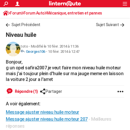
ACTUALITÉS
Forum
Forum Auto
Mécanique, entretien et pannes
Connexion
S'inscrire
Rechercher
Société
Education
Villes
Politique
Faits Divers
Monde
+
SPORT
Sujet Précédent
Sujet Suivant
Football
Cyclisme
Forum
Coupe du monde 2026
Tennis
Rugby
CULTURE
Niveau huile
TNT
Cinéma
Musique
Programme TV
Streaming
Sorties cinéma
+
FINANCE
toto
-
Modifié le 10 févr. 2014 à 11:36
Georges106
-
10 févr. 2014 à 12:47
Impôts
Immobilier
Banque
Crédit
Retraite
Epargne
Risques naturels par ville
Assurance
AUTO
Bonjour,
Réserver un essai
Berlines
Forum auto
Essais
Citadines
SUV
+
HIGH-TECH
g un opel safira2007.je veut faire mon niveau huile moteur
mais j'ai toujour plein d'huile sur ma jauge meme en laisson
Meilleur smartphone
Ordinateurs
Guide high-tech
Mobiles
Internet
Jeux vidéo
+
BRICOLAGE
la voiture 2 jour a l'arret
Aménagement intérieur
Cuisine
Jardinage
+
Forum
Extérieur
Salle de bains
Rangement
WEEK-END
Répondre (1)
Partager
Escapades
Expositions
Week-end nature
Guides de France
Patrimoine
Musées
+
LIFESTYLE
A voir également:
Message ajuster niveau huile moteur
Bien-être
Mode
+
Art de vivre
Loisirs
Modes de vie
SANTE
Message ajuster niveau huile moteur 207
- Meilleures
Guide de la santé
Médicaments
+
Alimentation
Maladies
Sommeil
VOYAGE
réponses