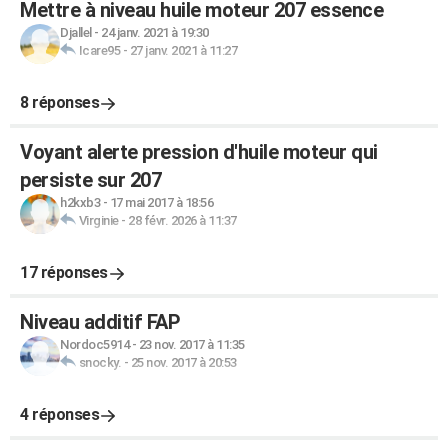
Mettre à niveau huile moteur 207 essence
Djallel
-
24 janv. 2021 à 19:30
Icare95
-
27 janv. 2021 à 11:27
8 réponses
Voyant alerte pression d'huile moteur qui
persiste sur 207
h2kxb3
-
17 mai 2017 à 18:56
Virginie
-
28 févr. 2026 à 11:37
17 réponses
Niveau additif FAP
Nordoc5914
-
23 nov. 2017 à 11:35
snocky.
-
25 nov. 2017 à 20:53
4 réponses