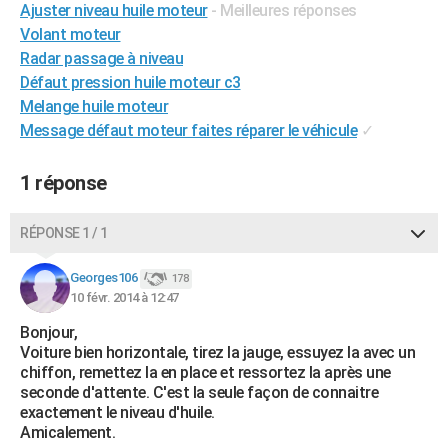
Ajuster niveau huile moteur
- Meilleures réponses
City break
Voyage de noces
Climat
Destinations
Voyage nature
Forum
+
PHOTO
Volant moteur
Radar passage à niveau
GUIDES D'ACHAT
Défaut pression huile moteur c3
BONS PLANS
Melange huile moteur
Message défaut moteur faites réparer le véhicule
✓
CARTE DE VOEUX
1 réponse
Carte Bonne année
Carte Pâques
Carte de Noël
Carte Saint-Valentin
Carte d'anniversaire
DICTIONNAIRE
Biographies
Expressions
Dictionnaire
Citations
Proverbes
PROGRAMME TV
RÉPONSE 1 / 1
COPAINS D'AVANT
Georges106
178
10 févr. 2014 à 12:47
Se connecter
Collèges
Universités
Service militaire
S'inscrire
Lycées
Primaires
Entreprises
Avis de recherche
AVIS DE DÉCÈS
Bonjour,
FORUM
Voiture bien horizontale, tirez la jauge, essuyez la avec un
chiffon, remettez la en place et ressortez la après une
Lifestyle
Sport
Television
Cinema
Bricolage
Culture
Auto
Voyage
seconde d'attente. C'est la seule façon de connaitre
exactement le niveau d'huile.
Amicalement.