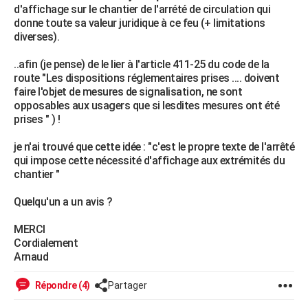
d'affichage sur le chantier de l'arrété de circulation qui
City break
Voyage de noces
Climat
Destinations
Voyage nature
Forum
+
PHOTO
donne toute sa valeur juridique à ce feu (+ limitations
diverses).
GUIDES D'ACHAT
..afin (je pense) de le lier à l'article 411-25 du code de la
BONS PLANS
route "Les dispositions réglementaires prises .... doivent
faire l'objet de mesures de signalisation, ne sont
CARTE DE VOEUX
opposables aux usagers que si lesdites mesures ont été
prises " ) !
Carte Bonne année
Carte Pâques
Carte de Noël
Carte Saint-Valentin
Carte d'anniversaire
DICTIONNAIRE
je n'ai trouvé que cette idée : "c'est le propre texte de l'arrêté
Biographies
Expressions
Dictionnaire
Citations
Proverbes
PROGRAMME TV
qui impose cette nécessité d'affichage aux extrémités du
chantier "
COPAINS D'AVANT
Quelqu'un a un avis ?
Se connecter
Collèges
Universités
Service militaire
S'inscrire
Lycées
Primaires
Entreprises
Avis de recherche
AVIS DE DÉCÈS
MERCI
FORUM
Cordialement
Arnaud
Lifestyle
Sport
Television
Cinema
Bricolage
Culture
Auto
Voyage
Répondre (4)
Partager