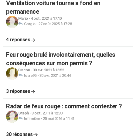
Ventilation voiture tourne a fond en
permanence
Mario
-
4 oct. 2021 à 17:10
Gorgio
-
27 août 2025 à 17:28
4 réponses
Feu rouge brulé involontairement, quelles
conséquences sur mon permis ?
Biscou
-
30 avr. 2021 à 15:52
Icare95
-
30 avr. 2021 à 20:44
3 réponses
Radar de feux rouge : comment contester ?
Steph
-
3 oct. 2011 à 12:30
Infirmière
-
25 mai 2016 à 11:41
30 réponses