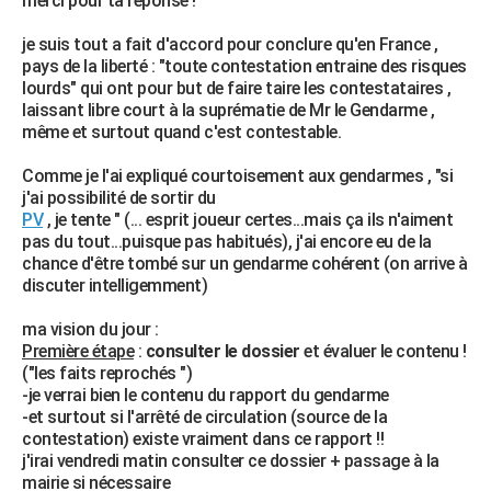
merci pour ta réponse !
je suis tout a fait d'accord pour conclure qu'en France ,
pays de la liberté : "toute contestation entraine des risques
lourds" qui ont pour but de faire taire les contestataires ,
laissant libre court à la suprématie de Mr le Gendarme ,
même et surtout quand c'est contestable.
Comme je l'ai expliqué courtoisement aux gendarmes , "si
j'ai possibilité de sortir du
PV
, je tente " (... esprit joueur certes...mais ça ils n'aiment
pas du tout...puisque pas habitués), j'ai encore eu de la
chance d'être tombé sur un gendarme cohérent (on arrive à
discuter intelligemment)
ma vision du jour :
Première étape
:
consulter le dossier
et évaluer le contenu !
("les faits reprochés ")
-je verrai bien le contenu du rapport du gendarme
-et surtout si l'arrêté de circulation (source de la
contestation) existe vraiment dans ce rapport !!
j'irai vendredi matin consulter ce dossier + passage à la
mairie si nécessaire