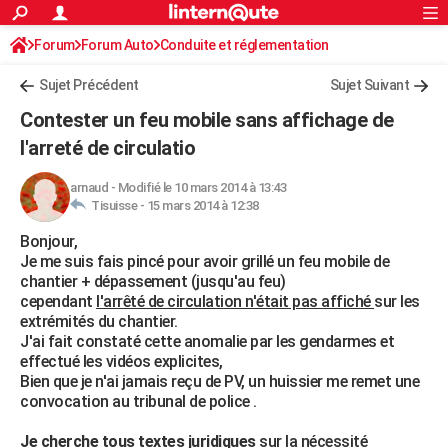
ACTUALITÉS
Forum
Forum Auto
Conduite et réglementation
Connexion
S'inscrire
Rechercher
Société
Education
Villes
Politique
Faits Divers
Monde
+
SPORT
Radars et permis
Sujet Précédent
Sujet Suivant
Football
Cyclisme
Forum
Coupe du monde 2026
Tennis
Rugby
CULTURE
Contester un feu mobile sans affichage de
TNT
Cinéma
Musique
Programme TV
Streaming
Sorties cinéma
+
l'arreté de circulatio
FINANCE
Impôts
Immobilier
Banque
Crédit
Retraite
Epargne
Risques naturels par ville
Assurance
AUTO
arnaud
-
Modifié le 10 mars 2014 à 13:43
Tisuisse -
15 mars 2014 à 12:38
Réserver un essai
Berlines
Forum auto
Essais
Citadines
SUV
+
HIGH-TECH
Bonjour,
Je me suis fais pincé pour avoir grillé un feu mobile de
Meilleur smartphone
Ordinateurs
Guide high-tech
Mobiles
Internet
Jeux vidéo
+
BRICOLAGE
chantier + dépassement (jusqu'au feu)
cependant
l'arrêté de circulation n'était pas affiché
sur les
Aménagement intérieur
Cuisine
Jardinage
+
Forum
Extérieur
Salle de bains
Rangement
WEEK-END
extrémités du chantier.
J'ai fait constaté cette anomalie par les gendarmes et
Escapades
Expositions
Week-end nature
Guides de France
Patrimoine
Musées
+
LIFESTYLE
effectué les vidéos explicites,
Bien que je n'ai jamais reçu de PV, un huissier me remet une
Bien-être
Mode
+
Art de vivre
Loisirs
Modes de vie
SANTE
convocation au tribunal de police .
Guide de la santé
Médicaments
+
Alimentation
Maladies
Sommeil
VOYAGE
Je cherche tous textes juridiques
sur la nécessité