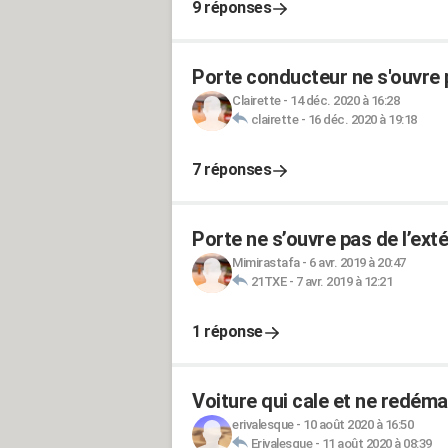
9 réponses
Porte conducteur ne s'ouvre pl
Clairette
-
14 déc. 2020 à 16:28
clairette
-
16 déc. 2020 à 19:18
7 réponses
Porte ne s’ouvre pas de l’exté
Mimirastafa
-
6 avr. 2019 à 20:47
21TXE
-
7 avr. 2019 à 12:21
1 réponse
Voiture qui cale et ne redéma
erivalesque
-
10 août 2020 à 16:50
Erivalesque
-
11 août 2020 à 08:39