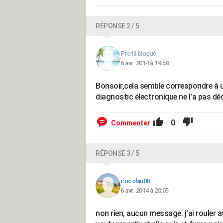
RÉPONSE 2 / 5
Profil bloqué
6 avr. 2014 à 19:58
Bonsoir,cela semble correspondre à u
diagnostic électronique ne l'a pas déc
0
Commenter
RÉPONSE 3 / 5
cocolau08
6 avr. 2014 à 20:05
non rien, aucun message. j'ai rouler av