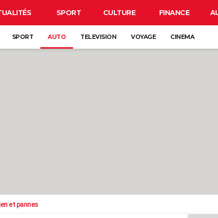
TUALITÉS
SPORT
CULTURE
FINANCE
A
SPORT
AUTO
TELEVISION
VOYAGE
CINEMA
ien et pannes