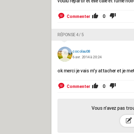
voulu repartir et elle cale et fume no
0
Commenter
RÉPONSE 4 / 5
cocolau08
6 avr. 2014 à 20:24
ok merci je vais m'y attacher et je met
0
Commenter
Vous n’avez pas tro