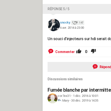
RÉPONSE 5 / 5
snocky.
147
6 avr. 2014 à 23:00
Un souci d'injecteurs sur hdi serait 
0
Commenter
Répond
Discussions similaires
Fumée blanche par intermitte
cor7ex31
-
1 déc. 2016 à 10:01
Mary
-
30 déc. 2019 à 14:35