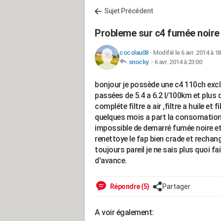
Sujet Précédent
Probleme sur c4 fumée noire 
cocolau08
-
Modifié le 6 avr. 2014 à 18
snocky.
-
6 avr. 2014 à 23:00
bonjour je possède une c4 110ch exc
passées de 5.4 a 6.2 l/100km et plus d
compléte filtre a air ,filtre a huile et 
quelques mois a part la consomation 
impossible de demarré fumée noire et c
renettoye le fap bien crade et rechange
toujours pareil je ne sais plus quoi fa
d'avance.
Répondre (5)
Partager
A voir également: