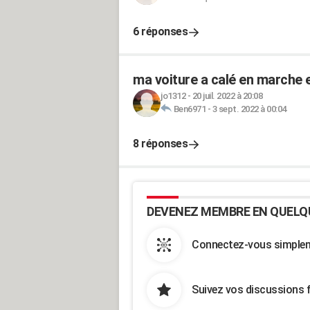
6 réponses
ma voiture a calé en marche 
jo1312
-
20 juil. 2022 à 20:08
Ben6971
-
3 sept. 2022 à 00:04
8 réponses
DEVENEZ MEMBRE EN QUELQ
Connectez-vous simpleme
Suivez vos discussions 