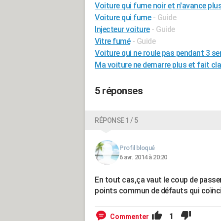
Voiture qui fume noir et n'avance plu
Voiture qui fume
- Guide
Injecteur voiture
- Guide
Vitre fumé
- Guide
Voiture qui ne roule pas pendant 3 s
Ma voiture ne demarre plus et fait cl
5 réponses
RÉPONSE 1 / 5
Profil bloqué
6 avr. 2014 à 20:20
En tout cas,ça vaut le coup de passe
points commun de défauts qui coïnci
1
Commenter