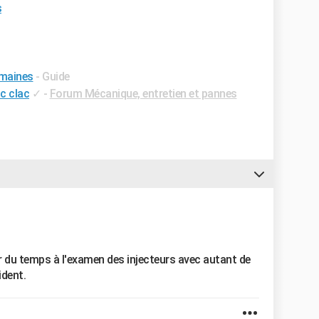
s
emaines
- Guide
ac clac
✓
-
Forum Mécanique, entretien et pannes
r du temps à l'examen des injecteurs avec autant de
dent.