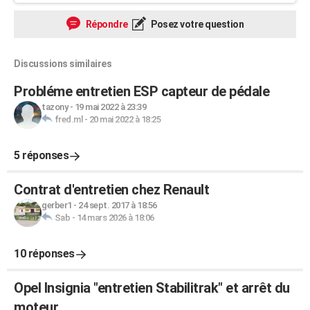
Répondre
Posez votre question
Discussions similaires
Probléme entretien ESP capteur de pédale
tazony
-
19 mai 2022 à 23:39
fred.ml
-
20 mai 2022 à 18:25
5 réponses
Contrat d'entretien chez Renault
gerber1
-
24 sept. 2017 à 18:56
Sab
-
14 mars 2026 à 18:06
10 réponses
Opel Insignia "entretien Stabilitrak" et arrêt du
moteur