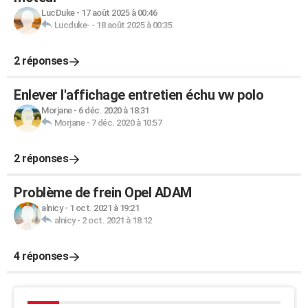
LucDuke
-
17 août 2025 à 00:46
Lucduke-
-
18 août 2025 à 00:35
2 réponses
Enlever l'affichage entretien échu vw polo
Morjane
-
6 déc. 2020 à 18:31
Morjane
-
7 déc. 2020 à 10:57
2 réponses
Problème de frein Opel ADAM
alnicy
-
1 oct. 2021 à 19:21
alnicy
-
2 oct. 2021 à 18:12
4 réponses