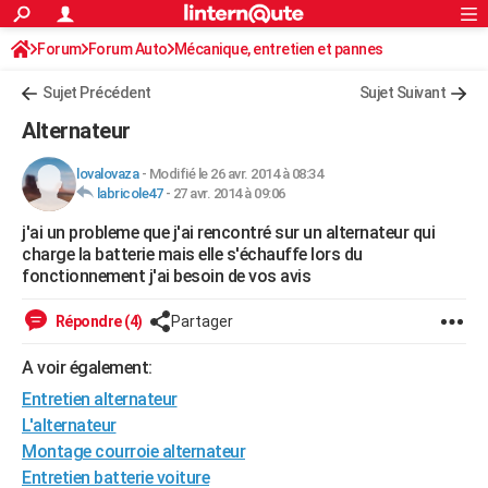
ACTUALITÉS
Forum
Forum Auto
Mécanique, entretien et pannes
Connexion
S'inscrire
Rechercher
Société
Education
Villes
Politique
Faits Divers
Monde
+
SPORT
Sujet Précédent
Sujet Suivant
Football
Cyclisme
Forum
Coupe du monde 2026
Tennis
Rugby
CULTURE
Alternateur
TNT
Cinéma
Musique
Programme TV
Streaming
Sorties cinéma
+
FINANCE
lovalovaza
-
Modifié le 26 avr. 2014 à 08:34
labricole47
-
27 avr. 2014 à 09:06
Impôts
Immobilier
Banque
Crédit
Retraite
Epargne
Risques naturels par ville
Assurance
AUTO
j'ai un probleme que j'ai rencontré sur un alternateur qui
Réserver un essai
Berlines
Forum auto
Essais
Citadines
SUV
+
HIGH-TECH
charge la batterie mais elle s'échauffe lors du
fonctionnement j'ai besoin de vos avis
Meilleur smartphone
Ordinateurs
Guide high-tech
Mobiles
Internet
Jeux vidéo
+
BRICOLAGE
Répondre (4)
Partager
Aménagement intérieur
Cuisine
Jardinage
+
Forum
Extérieur
Salle de bains
Rangement
WEEK-END
A voir également:
Escapades
Expositions
Week-end nature
Guides de France
Patrimoine
Musées
+
LIFESTYLE
Entretien alternateur
Bien-être
Mode
+
Art de vivre
Loisirs
Modes de vie
L'alternateur
SANTE
Montage courroie alternateur
Guide de la santé
Médicaments
+
Alimentation
Maladies
Sommeil
VOYAGE
Entretien batterie voiture