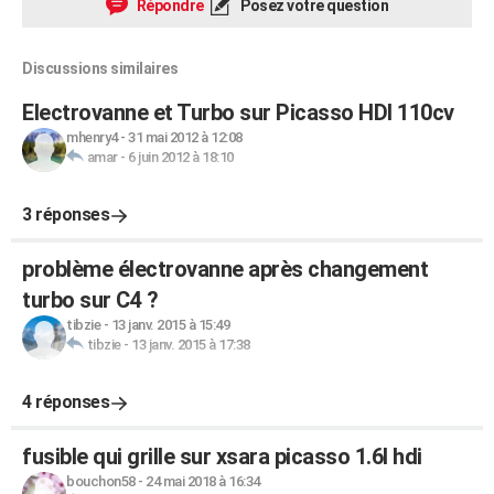
Répondre
Posez votre question
Discussions similaires
Electrovanne et Turbo sur Picasso HDI 110cv
mhenry4
-
31 mai 2012 à 12:08
amar
-
6 juin 2012 à 18:10
3 réponses
problème électrovanne après changement
turbo sur C4 ?
tibzie
-
13 janv. 2015 à 15:49
tibzie
-
13 janv. 2015 à 17:38
4 réponses
fusible qui grille sur xsara picasso 1.6l hdi
bouchon58
-
24 mai 2018 à 16:34