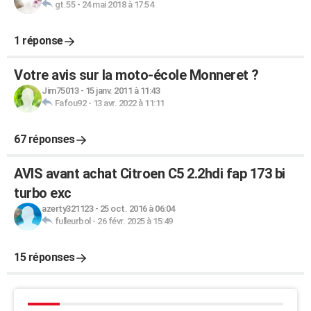
gt.55
-
24 mai 2018 à 17:54
1 réponse
Votre avis sur la moto-école Monneret ?
Jim75013
-
15 janv. 2011 à 11:43
Fafou92
-
13 avr. 2022 à 11:11
67 réponses
AVIS avant achat Citroen C5 2.2hdi fap 173 bi
turbo exc
azerty321123
-
25 oct. 2016 à 06:04
fulleurbol
-
26 févr. 2025 à 15:49
15 réponses