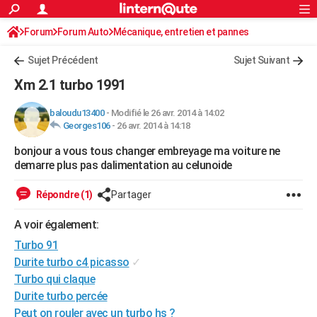
ACTUALITÉS
Forum
Forum Auto
Mécanique, entretien et pannes
Connexion
S'inscrire
Rechercher
Société
Education
Villes
Politique
Faits Divers
Monde
+
SPORT
Sujet Précédent
Sujet Suivant
Football
Cyclisme
Forum
Coupe du monde 2026
Tennis
Rugby
CULTURE
Xm 2.1 turbo 1991
TNT
Cinéma
Musique
Programme TV
Streaming
Sorties cinéma
+
FINANCE
baloudu13400
-
Modifié le 26 avr. 2014 à 14:02
Georges106
-
26 avr. 2014 à 14:18
Impôts
Immobilier
Banque
Crédit
Retraite
Epargne
Risques naturels par ville
Assurance
AUTO
bonjour a vous tous changer embreyage ma voiture ne
Réserver un essai
Berlines
Forum auto
Essais
Citadines
SUV
+
HIGH-TECH
demarre plus pas dalimentation au celunoide
Meilleur smartphone
Ordinateurs
Guide high-tech
Mobiles
Internet
Jeux vidéo
+
BRICOLAGE
Répondre (1)
Partager
Aménagement intérieur
Cuisine
Jardinage
+
Forum
Extérieur
Salle de bains
Rangement
WEEK-END
A voir également:
Escapades
Expositions
Week-end nature
Guides de France
Patrimoine
Musées
+
Turbo 91
LIFESTYLE
Durite turbo c4 picasso
✓
Bien-être
Mode
+
Art de vivre
Loisirs
Modes de vie
SANTE
Turbo qui claque
Durite turbo percée
Guide de la santé
Médicaments
+
Alimentation
Maladies
Sommeil
VOYAGE
Peut on rouler avec un turbo hs ?