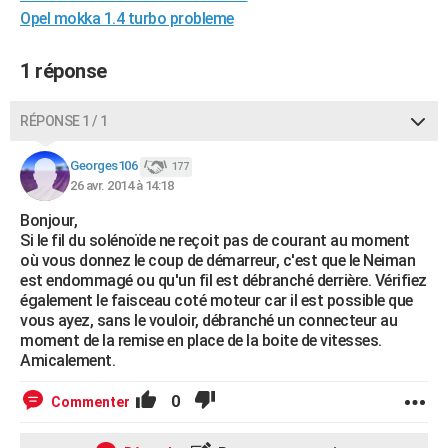
Opel mokka 1.4 turbo probleme
City break
Voyage de noces
Climat
Destinations
Voyage nature
Forum
+
PHOTO
GUIDES D'ACHAT
1 réponse
BONS PLANS
RÉPONSE 1 / 1
CARTE DE VOEUX
Georges106
177
Carte Bonne année
Carte Pâques
Carte de Noël
Carte Saint-Valentin
Carte d'anniversaire
DICTIONNAIRE
26 avr. 2014 à 14:18
Bonjour,
Biographies
Expressions
Dictionnaire
Citations
Proverbes
PROGRAMME TV
Si le fil du solénoïde ne reçoit pas de courant au moment
où vous donnez le coup de démarreur, c'est que le Neiman
COPAINS D'AVANT
est endommagé ou qu'un fil est débranché derrière. Vérifiez
également le faisceau coté moteur car il est possible que
Se connecter
Collèges
Universités
Service militaire
S'inscrire
Lycées
Primaires
Entreprises
Avis de recherche
AVIS DE DÉCÈS
vous ayez, sans le vouloir, débranché un connecteur au
moment de la remise en place de la boite de vitesses.
FORUM
Amicalement.
Lifestyle
Sport
Television
Cinema
Bricolage
Culture
Auto
Voyage
0
Commenter