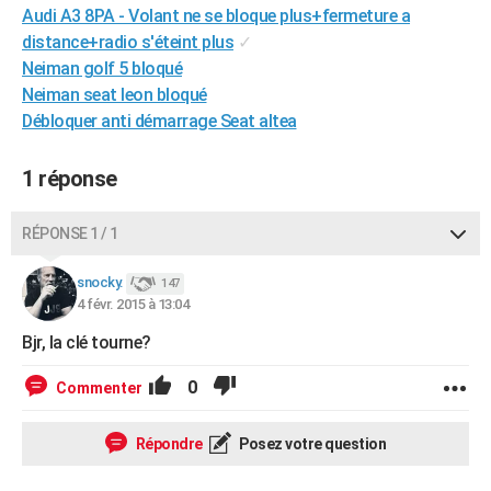
Audi A3 8PA - Volant ne se bloque plus+fermeture a
City break
Voyage de noces
Climat
Destinations
Voyage nature
Forum
+
PHOTO
distance+radio s'éteint plus
✓
Neiman golf 5 bloqué
GUIDES D'ACHAT
Neiman seat leon bloqué
BONS PLANS
Débloquer anti démarrage Seat altea
CARTE DE VOEUX
1 réponse
Carte Bonne année
Carte Pâques
Carte de Noël
Carte Saint-Valentin
Carte d'anniversaire
DICTIONNAIRE
RÉPONSE 1 / 1
Biographies
Expressions
Dictionnaire
Citations
Proverbes
PROGRAMME TV
snocky.
147
COPAINS D'AVANT
4 févr. 2015 à 13:04
Se connecter
Collèges
Universités
Service militaire
S'inscrire
Lycées
Primaires
Entreprises
Avis de recherche
AVIS DE DÉCÈS
Bjr, la clé tourne?
FORUM
0
Commenter
Lifestyle
Sport
Television
Cinema
Bricolage
Culture
Auto
Voyage
Répondre
Posez votre question