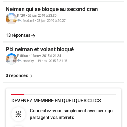
Neiman qui se bloque au second cran
K429
-
26 juin 2019 à 23:30
fred.ml
-
28 juin 2019 à 20:27
13 réponses
Pbl neiman et volant bloqué
Ptitluc
-
18 nov. 2015 à 21:24
snocky.
-
19 nov. 2015 à 21:15
3 réponses
DEVENEZ MEMBRE EN QUELQUES CLICS
Connectez-vous simplement avec ceux qui
partagent vos intérêts