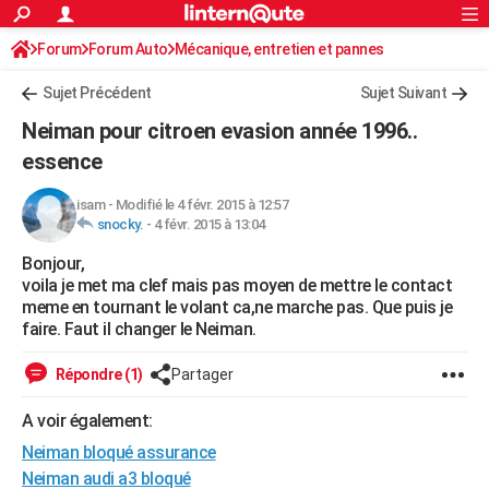
ACTUALITÉS
Forum
Forum Auto
Mécanique, entretien et pannes
Connexion
S'inscrire
Rechercher
Société
Education
Villes
Politique
Faits Divers
Monde
+
SPORT
Sujet Précédent
Sujet Suivant
Football
Cyclisme
Forum
Coupe du monde 2026
Tennis
Rugby
CULTURE
Neiman pour citroen evasion année 1996..
TNT
Cinéma
Musique
Programme TV
Streaming
Sorties cinéma
+
essence
FINANCE
Impôts
Immobilier
Banque
Crédit
Retraite
Epargne
Risques naturels par ville
Assurance
AUTO
isam
-
Modifié le 4 févr. 2015 à 12:57
snocky.
-
4 févr. 2015 à 13:04
Réserver un essai
Berlines
Forum auto
Essais
Citadines
SUV
+
HIGH-TECH
Bonjour,
voila je met ma clef mais pas moyen de mettre le contact
Meilleur smartphone
Ordinateurs
Guide high-tech
Mobiles
Internet
Jeux vidéo
+
BRICOLAGE
meme en tournant le volant ca,ne marche pas. Que puis je
faire. Faut il changer le Neiman.
Aménagement intérieur
Cuisine
Jardinage
+
Forum
Extérieur
Salle de bains
Rangement
WEEK-END
Répondre (1)
Partager
Escapades
Expositions
Week-end nature
Guides de France
Patrimoine
Musées
+
LIFESTYLE
A voir également:
Bien-être
Mode
+
Art de vivre
Loisirs
Modes de vie
SANTE
Neiman bloqué assurance
Guide de la santé
Médicaments
+
Alimentation
Maladies
Sommeil
VOYAGE
Neiman audi a3 bloqué