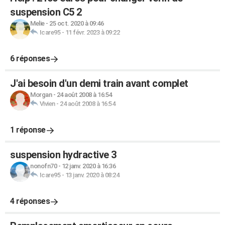
suspension C5 2
Melie
-
25 oct. 2020 à 09:46
Icare95
-
11 févr. 2023 à 09:22
6 réponses
J'ai besoin d'un demi train avant complet
Morgan
-
24 août 2008 à 16:54
Vivien
-
24 août 2008 à 16:54
1 réponse
suspension hydractive 3
nonofn70
-
12 janv. 2020 à 16:36
Icare95
-
13 janv. 2020 à 08:24
4 réponses