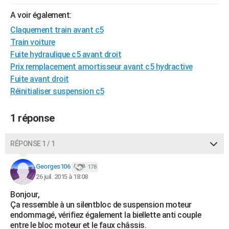
City break
Voyage de noces
Climat
Destinations
Voyage nature
Forum
+
PHOTO
A voir également:
Claquement train avant c5
GUIDES D'ACHAT
Train voiture
BONS PLANS
Fuite hydraulique c5 avant droit
Prix remplacement amortisseur avant c5 hydractive
CARTE DE VOEUX
Fuite avant droit
Réinitialiser suspension c5
Carte Bonne année
Carte Pâques
Carte de Noël
Carte Saint-Valentin
Carte d'anniversaire
DICTIONNAIRE
Biographies
Expressions
Dictionnaire
Citations
Proverbes
PROGRAMME TV
1 réponse
COPAINS D'AVANT
RÉPONSE 1 / 1
Se connecter
Collèges
Universités
Service militaire
S'inscrire
Lycées
Primaires
Entreprises
Avis de recherche
AVIS DE DÉCÈS
Georges106
178
26 juil. 2015 à 18:08
FORUM
Bonjour,
Lifestyle
Sport
Television
Cinema
Bricolage
Culture
Auto
Voyage
Ça ressemble à un silentbloc de suspension moteur
endommagé, vérifiez également la biellette anti couple
entre le bloc moteur et le faux châssis.