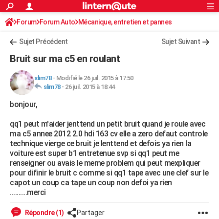
ACTUALITÉS
Forum
Forum Auto
Mécanique, entretien et pannes
Connexion
S'inscrire
Rechercher
Société
Education
Villes
Politique
Faits Divers
Monde
+
SPORT
Sujet Précédent
Sujet Suivant
Football
Cyclisme
Forum
Coupe du monde 2026
Tennis
Rugby
CULTURE
Bruit sur ma c5 en roulant
TNT
Cinéma
Musique
Programme TV
Streaming
Sorties cinéma
+
FINANCE
slim78
-
Modifié le 26 juil. 2015 à 17:50
slim78
-
26 juil. 2015 à 18:44
Impôts
Immobilier
Banque
Crédit
Retraite
Epargne
Risques naturels par ville
Assurance
AUTO
bonjour,
Réserver un essai
Berlines
Forum auto
Essais
Citadines
SUV
+
HIGH-TECH
qq1 peut m'aider jenttend un petit bruit quand je roule avec
Meilleur smartphone
Ordinateurs
Guide high-tech
Mobiles
Internet
Jeux vidéo
+
BRICOLAGE
ma c5 annee 2012 2.0 hdi 163 cv elle a zero defaut controle
technique vierge ce bruit je lenttend et defois ya rien la
Aménagement intérieur
Cuisine
Jardinage
+
Forum
Extérieur
Salle de bains
Rangement
WEEK-END
voiture est super b1 entretenue svp si qq1 peut me
renseigner ou avais le meme problem qui peut mexpliquer
Escapades
Expositions
Week-end nature
Guides de France
Patrimoine
Musées
+
LIFESTYLE
pour difinir le bruit c comme si qq1 tape avec une clef sur le
capot un coup ca tape un coup non defoi ya rien
Bien-être
Mode
+
Art de vivre
Loisirs
Modes de vie
SANTE
..........merci
Guide de la santé
Médicaments
+
Alimentation
Maladies
Sommeil
VOYAGE
Répondre (1)
Partager