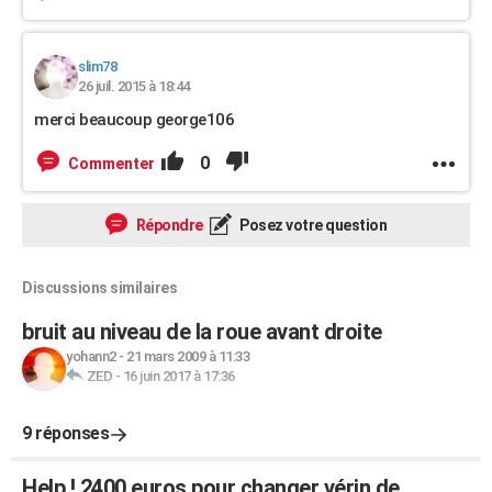
slim78
26 juil. 2015 à 18:44
merci beaucoup george106
0
Commenter
Répondre
Posez votre question
Discussions similaires
bruit au niveau de la roue avant droite
yohann2
-
21 mars 2009 à 11:33
ZED
-
16 juin 2017 à 17:36
9 réponses
Help ! 2400 euros pour changer vérin de