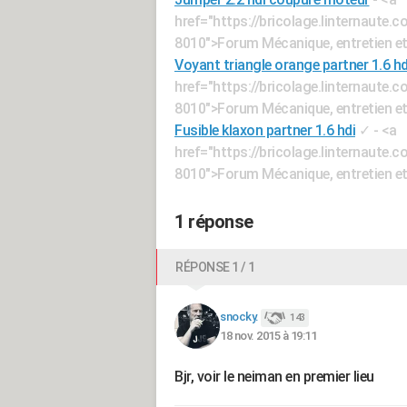
href="https://bricolage.linternaute
8010">Forum Mécanique, entretien e
Voyant triangle orange partner 1.6 hd
href="https://bricolage.linternaute
8010">Forum Mécanique, entretien e
Fusible klaxon partner 1.6 hdi
✓
- <a
href="https://bricolage.linternaute
8010">Forum Mécanique, entretien e
1 réponse
RÉPONSE 1 / 1
snocky.
143
18 nov. 2015 à 19:11
Bjr, voir le neiman en premier lieu