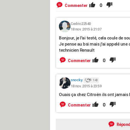
0
Commenter
Cedric22540
18 nov. 2015 à 21:07
Bonjour, je l'ai testé, cela coule de so
Je pense au bsi mais j'ai appelé une c
technicien Renault
0
Commenter
snocky.
143
18 nov. 2015 à 23:59
Ouais ça chez Citroën ils ont jamais le
0
Commenter
Répond