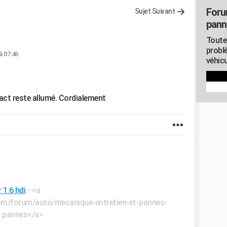
Foru
Sujet Suivant
pann
Toute
probl
à 07:46
véhicu
tact reste allumé. Cordialement
1.6 hdi
- <a
.com/forum/auto/mecanique-entretien-et-pannes-
t pannes</a>