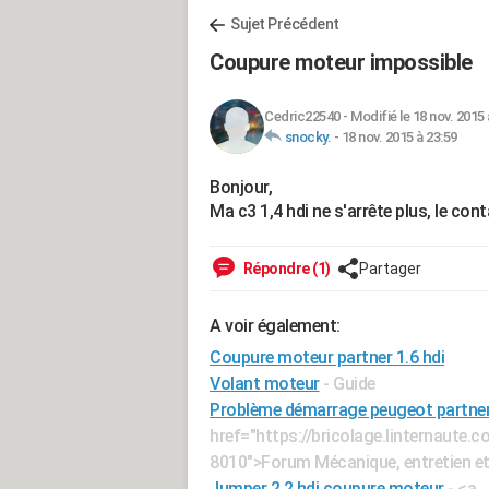
Sujet Précédent
Coupure moteur impossible
Cedric22540
-
Modifié le 18 nov. 2015 
snocky.
-
18 nov. 2015 à 23:59
Bonjour,
Ma c3 1,4 hdi ne s'arrête plus, le con
Répondre (1)
Partager
A voir également:
Coupure moteur partner 1.6 hdi
Volant moteur
- Guide
Problème démarrage peugeot partner 
href="https://bricolage.linternaute
8010">Forum Mécanique, entretien e
Jumper 2.2 hdi coupure moteur
- <a