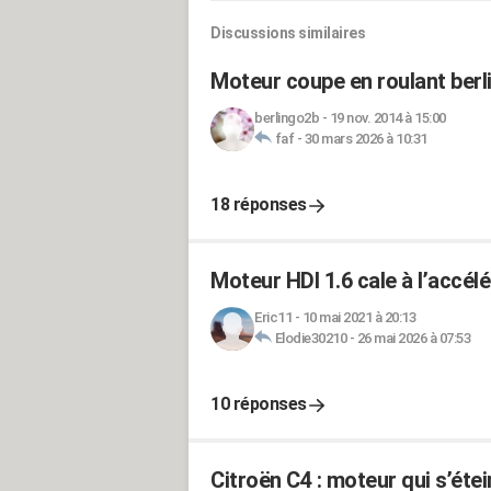
Discussions similaires
Moteur coupe en roulant berl
berlingo2b
-
19 nov. 2014 à 15:00
faf
-
30 mars 2026 à 10:31
18 réponses
Moteur HDI 1.6 cale à l’accélé
Eric11
-
10 mai 2021 à 20:13
Elodie30210
-
26 mai 2026 à 07:53
10 réponses
Citroën C4 : moteur qui s’étei