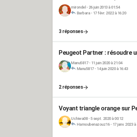
mirondel
-
26 juin 2013 à 01:54
Barbara
-
17 févr. 2022 à 16:20
3 réponses
Peugeot Partner : résoudre 
Manu5817
-
11 juin 2020 à 21:04
Manu5817
-
14 juin 2020 à 16:43
2 réponses
Voyant triangle orange sur P
Uchiwa08
-
5 sept. 2020 à 00:12
Hamoubenazouz16
-
17 janv. 2023 à