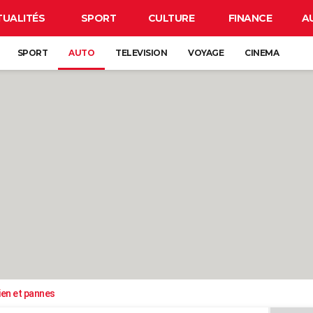
TUALITÉS
SPORT
CULTURE
FINANCE
A
SPORT
AUTO
TELEVISION
VOYAGE
CINEMA
ien et pannes