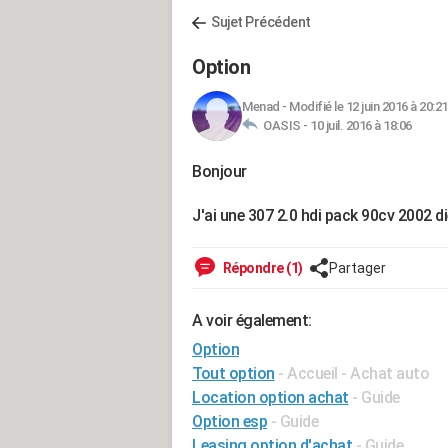
Sujet Précédent
Option
Menad
-
Modifié le 12 juin 2016 à 20:21
OASIS -
10 juil. 2016 à 18:06
Bonjour
J'ai une 307 2.0 hdi pack 90cv 2002 die
Répondre (1)
Partager
A voir également:
Option
Tout option
- Accueil - Achat auto
Location option achat
- Guide
Option esp
- Guide
Leasing option d'achat
- Guide