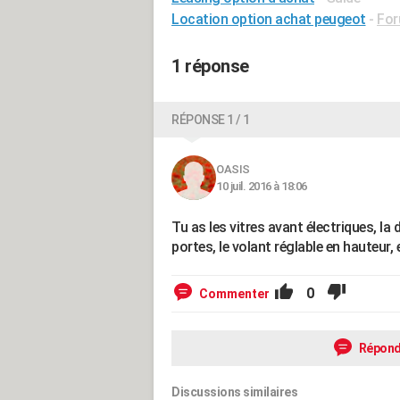
Location option achat peugeot
-
For
1 réponse
RÉPONSE 1 / 1
OASIS
10 juil. 2016 à 18:06
Tu as les vitres avant électriques, la 
portes, le volant réglable en hauteur, 
0
Commenter
Répond
Discussions similaires