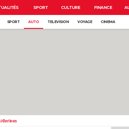
TUALITÉS
SPORT
CULTURE
FINANCE
A
SPORT
AUTO
TELEVISION
VOYAGE
CINEMA
s
Berlines