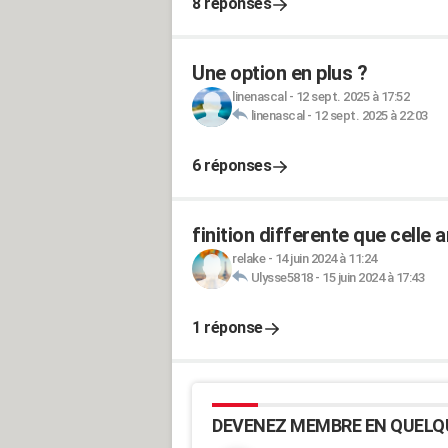
8 réponses
Une option en plus ?
linenascal
-
12 sept. 2025 à 17:52
linenascal
-
12 sept. 2025 à 22:03
6 réponses
finition differente que celle 
relake
-
14 juin 2024 à 11:24
Ulysse5818
-
15 juin 2024 à 17:43
1 réponse
DEVENEZ MEMBRE EN QUELQ